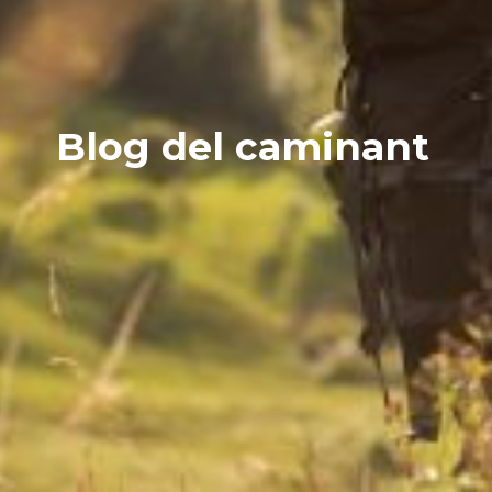
Notícies
Agenda
Contacte
Blog del caminant
Col.labora