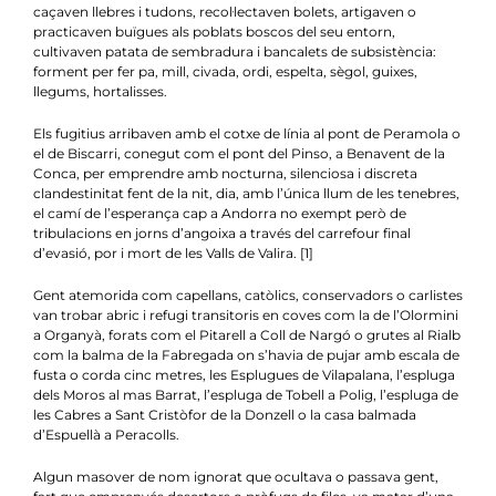
caçaven llebres i tudons, recol·lectaven bolets, artigaven o
practicaven buïgues als poblats boscos del seu entorn,
cultivaven patata de sembradura i bancalets de subsistència:
forment per fer pa, mill, civada, ordi, espelta, sègol, guixes,
llegums, hortalisses.
Els fugitius arribaven amb el cotxe de línia al pont de Peramola o
el de Biscarri, conegut com el pont del Pinso, a Benavent de la
Conca, per emprendre amb nocturna, silenciosa i discreta
clandestinitat fent de la nit, dia, amb l’única llum de les tenebres,
el camí de l’esperança cap a Andorra no exempt però de
tribulacions en jorns d’angoixa a través del carrefour final
d’evasió, por i mort de les Valls de Valira.
[1]
Gent atemorida com capellans, catòlics, conservadors o carlistes
van trobar abric i refugi transitoris en coves com la de l’Olormini
a Organyà, forats com el Pitarell a Coll de Nargó o grutes al Rialb
com la balma de la Fabregada on s’havia de pujar amb escala de
fusta o corda cinc metres, les Esplugues de Vilapalana, l’espluga
dels Moros al mas Barrat, l’espluga de Tobell a Polig, l’espluga de
les Cabres a Sant Cristòfor de la Donzell o la casa balmada
d’Espuellà a Peracolls.
Algun masover de nom ignorat que ocultava o passava gent,