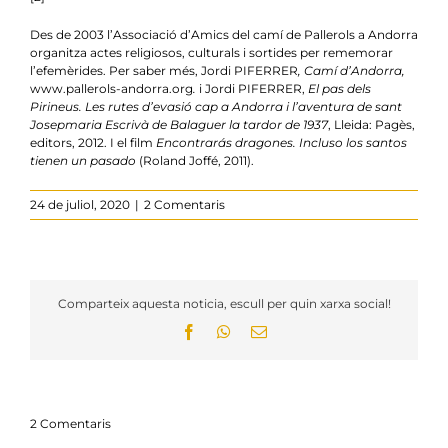
Des de 2003 l’Associació d’Amics del camí de Pallerols a Andorra
organitza actes religiosos, culturals i sortides per rememorar
l’efemèrides. Per saber més, Jordi PIFERRER
, Camí d’Andorra,
www.pallerols-andorra.org
.
i Jordi PIFERRER,
El pas dels
Pirineus. Les rutes d’evasió cap a Andorra i l’aventura de sant
Josepmaria Escrivà de Balaguer la tardor de 1937
, Lleida: Pagès,
editors, 2012. I el film
Encontrarás dragones. Incluso los santos
tienen un pasado
(Roland Joffé, 2011).
24 de juliol, 2020
|
2 Comentaris
Comparteix aquesta noticia, escull per quin xarxa social!
Facebook
WhatsApp
Email:
2 Comentaris