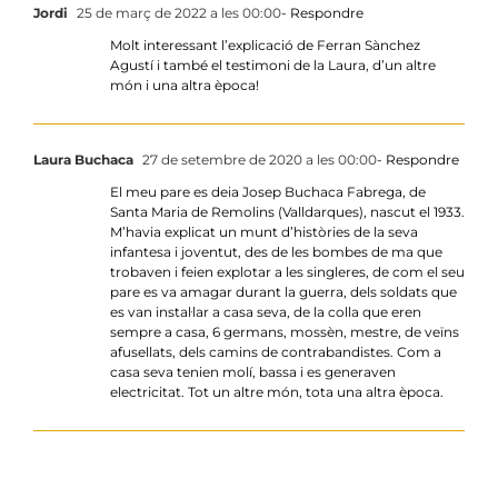
Jordi
25 de març de 2022 a les 00:00
- Respondre
Molt interessant l’explicació de Ferran Sànchez
Agustí i també el testimoni de la Laura, d’un altre
món i una altra època!
Laura Buchaca
27 de setembre de 2020 a les 00:00
- Respondre
El meu pare es deia Josep Buchaca Fabrega, de
Santa Maria de Remolins (Valldarques), nascut el 1933.
M’havia explicat un munt d’històries de la seva
infantesa i joventut, des de les bombes de ma que
trobaven i feien explotar a les singleres, de com el seu
pare es va amagar durant la guerra, dels soldats que
es van instal·lar a casa seva, de la colla que eren
sempre a casa, 6 germans, mossèn, mestre, de veïns
afusellats, dels camins de contrabandistes. Com a
casa seva tenien molí, bassa i es generaven
electricitat. Tot un altre món, tota una altra època.