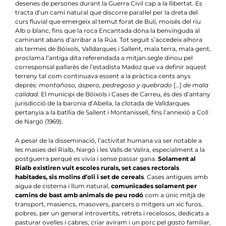
Notícies
desenes de persones durant la Guerra Civil cap a la llibertat. Es
tracta d’un camí natural que discorre paral·lel per la dreta del
curs fluvial que emergeix al temut forat de Buli, moisés del riu
Agenda
Alb o blanc, fins que la roca Encantada dóna la benvinguda al
caminant abans d’arribar a la Rúa. Tot seguit s’accedeix alhora
Contacte
als termes de Bóixols, Valldarques i Sallent, mala terra, mala gent,
proclama l’antiga dita referendada a mitjan segle dinou pel
corresponsal pallarès de l’estadista Madoz que va definir aquest
Col.labora
terreny tal com continuava essent a la pràctica cents anys
deprés:
montañoso, áspero, pedregoso y quebrado
[…]
de mala
calidad.
El municipi de Bóixols i Cases de Carreu, és des d’antany
jurisdicció de la baronia d’Abella, la clotada de Valldarques
pertanyia a la batllia de Sallent i Montanissell, fins l’annexió a Coll
de Nargó (1969).
A pesar de la disseminació, l’activitat humana va ser notable a
les masies del Rialb, Nargó i les Valls de Valira, especialment a la
postguerra perquè es vivia i sense passar gana.
Solament al
Rialb existiren vuit escoles rurals, set cases rectorals
habitades, sis molins d’oli i set de cereals
. Cases antigues amb
aigua de cisterna i llum natural,
comunicades solament per
camins de bast amb animals de peu rodó
com a únic mitjà de
transport, masiencs, masovers, parcers o mitgers un xic furos,
pobres, per un general introvertits, retrets i recelosos, dedicats a
pasturar ovelles i cabres, criar aviram i un porc pel
gasto
familiar,