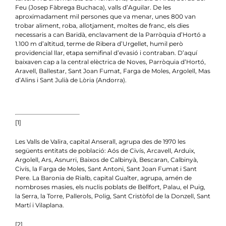
Feu (Josep Fàbrega Buchaca), valls d’Aguilar. De les
aproximadament mil persones que va menar, unes 800 van
trobar aliment, roba, allotjament, moltes de franc, els dies
necessaris a can Baridà, enclavament de la Parròquia d’Hortó a
1.100 m d’altitud, terme de Ribera d’Urgellet, humil però
providencial llar, etapa semifinal d’evasió i contraban. D’aquí
baixaven cap a la central elèctrica de Noves, Parròquia d’Hortó,
Aravell, Ballestar, Sant Joan Fumat, Farga de Moles, Argolell, Mas
d’Alins i Sant Julià de Lòria (Andorra).
[1]
Les Valls de Valira, capital Anserall, agrupa des de 1970 les
següents entitats de població: Aós de Civís, Arcavell, Arduix,
Argolell, Ars, Asnurri, Baixos de Calbinyà, Bescaran, Calbinyà,
Civís, la Farga de Moles, Sant Antoni, Sant Joan Fumat i Sant
Pere. La Baronia de Rialb, capital Gualter, agrupa, amén de
nombroses masies, els nuclis poblats de Bellfort, Palau, el Puig,
la Serra, la Torre, Pallerols, Polig, Sant Cristòfol de la Donzell, Sant
Martí i Vilaplana.
[2]