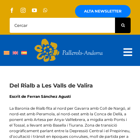
Skip
to
ALTA NEWSLETTER
content
Cercar:
Tog
Nav
Sobre Nosaltres
Pallerols
Del Rialb a Les Valls de Valira
Escrit de Ferran Sánchez Agustí
Visites guiades
La Baronia de Rialb fita al nord per Gavarra amb Coll de Nargó, al
Rutes
nord-est amb Peramola, al nord-oest amb la Conca de Dellà, a
ponent amb Artesa per Anya-Vall·lebrera, a migdia amb Ponts i
el Tossal, a llevant amb Basella i Tiurana. Zona de transició
Territori i cultura
orogràficament parlant entre la Depressió Central i el Prepirineu,
d’ocultació i trànsit en èpoques convulses, moll de partida per a