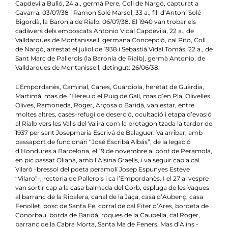
Capdevila Bulló, 24 a., germà Pere, Coll de Nargó, capturat a
Gavarra: 03/07/38 i Ramon Solé Marsol, 33 a., fill d’Antoni Solé
Bigordà, la Baronia de Rialb: 06/07/38. El 1940 van trobar els
cadàvers dels emboscats Antonio Vidal Capdevila, 22 a., de
Valldarques de Montanissell, germana Concepció, cal Pito, Coll
de Nargó, arrestat el juliol de 1938 i Sebastià Vidal Tomàs, 22 a., de
Sant Marc de Pallerols (la Baronia de Rialb), germà Antonio, de
Valldarques de Montanissell, detingut: 26/06/38.
L’Empordanès, Caminal, Canes, Guardiola, heretat de Guàrdia,
Martimà, mas de l’Hereu o el Puig de Galí, mas d’en Pla, Olivelles,
Olives, Ramoneda, Roger, Arçosa o Baridà, van estar, entre
moltes altres, cases-refugi de deserció, ocultació i etapa d’evasió
al Rialb vers les Valls del Valira com la protagonitzada la tardor de
1937 per sant Josepmaria Escrivá de Balaguer. Va arribar, amb
passaport de funcionari “José Escribá Albás”, de la legació
d’Hondures a Barcelona, el 19 de novembre al pont de Peramola,
en pic passat Oliana, amb l’Alsina Graells, i va seguir cap a cal
Vilaró -bressol del poeta peramolí Josep Espunyes Esteve
“Vilaro”-, rectoria de Pallerols i ca l’Empordanès. I el 27 al vespre
van sortir cap a la casa balmada del Corb, espluga de les Vaques
al barranc de la Ribalera, canal de la Jaça, casa d’Aubenç, casa
Fenollet, bosc de Santa Fe, corral de cal Fiter d’Ares, bordeta de
Conorbau, borda de Baridà, roques de la Caubella, cal Roger,
barranc de la Cabra Morta, Santa Ma de Feners, Mas d’Alins -