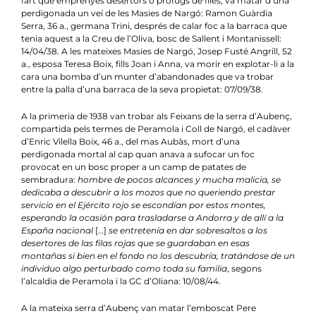
fart que emprenyés desertors o pròfugs de files, va matar d’una
perdigonada un veí de les Masies de Nargó: Ramon Guàrdia
Serra, 36 a., germana Trini, després de calar foc a la barraca que
tenia aquest a la Creu de l’Oliva, bosc de Sallent i Montanissell:
14/04/38. A les mateixes Masies de Nargó, Josep Fusté Angrill, 52
a., esposa Teresa Boix, fills Joan i Anna, va morir en explotar-li a la
cara una bomba d’un munter d’abandonades que va trobar
entre la palla d’una barraca de la seva propietat: 07/09/38.
A la primeria de 1938 van trobar als Feixans de la serra d’Aubenç,
compartida pels termes de Peramola i Coll de Nargó, el cadàver
d’Enric Vilella Boix, 46 a., del mas Aubàs, mort d’una
perdigonada mortal al cap quan anava a sufocar un foc
provocat en un bosc proper a un camp de patates de
sembradura:
hombre de pocos alcances y mucha malicia, se
dedicaba a descubrir a los mozos que no queriendo prestar
servicio en el Ejército rojo se escondían por estos montes,
esperando la ocasión para trasladarse a Andorra y de allí a la
España nacional
[…]
se entretenía en dar sobresaltos a los
desertores de las filas rojas que se guardaban en esas
montañas si bien en el fondo no los descubría, tratándose de un
individuo algo perturbado como toda su familia
, segons
l’alcaldia de Peramola i la GC d’Oliana: 10/08/44.
A la mateixa serra d’Aubenç van matar l’emboscat Pere