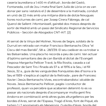
caseria laurediana a 1.400 m d’altitud-, borda del Gastó,
Fontaneda, coll de Jou i meta final Sant Julià de Lòria on es van
donar per sans i estalvis el 2 de desembre a la matinada, conduït
en unió de 22 més amb una mitjana diària de dotze feixugues
hores nocturnes de camí, per Josep Cirera Fàbrega, de cal
Querol de Sallent i Montanissell, gairebé dos mesos després de
sortir de Madrid amb un passi del Sindicato Regional de Servicios
Públicos – Sección de Abogados CNT-AIT.
[2]
Al serrat de la Vinya del Moliner, Noves de Segre, soldats de la
Durruti en retirada van matar Francisco Bentanachs Oliva “el
Ciscu del mas Baridà”, 58 a.: 28/1/39. El seu cadàver es va trobar a
les Balsarrades. Una placa ho recorda a peu de camí. Van actuar
d’òptims samaritans des de can Baridà al dictat de l’Evangeli
l’esposa Margarita Pellicer Travé, la filla Rosita, casada a cal
Pescador de Sant Tirs i finada als 57 a. el 1976 a la Seu, i el fill
Jesús, 32 a., guia de les vanguàrdies franquistes des d’Isona a la
Seu el 1939 -s’explica al capítol de la Retirada-, pare de Francesc
Xavier i Jesús Bentanachs Vives, excontrabandista i alcalde de
Noves. Jesús Bentanachs Pellicer, pagès i conductor de
professió, quan va percebre que acabarien detenint-lo es va
passar als nacionals després d’acompanyar molta gent fins
Andorra en combinació amb altres guies alturgellencs per les
bordes d’Ares, serrat de l’Espasa, Tragó d’Ares, font de Piqué, els
tarters 1 i 2 anomenats els Meneirons, Guàrdia d’Ares, borda del