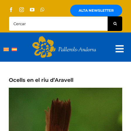
Skip
to
ALTA NEWSLETTER
content
Cercar:
Tog
Nav
Sobre Nosaltres
Pallerols
Ocells en el riu d’Aravell
Visites guiades
Rutes
Territori i cultura