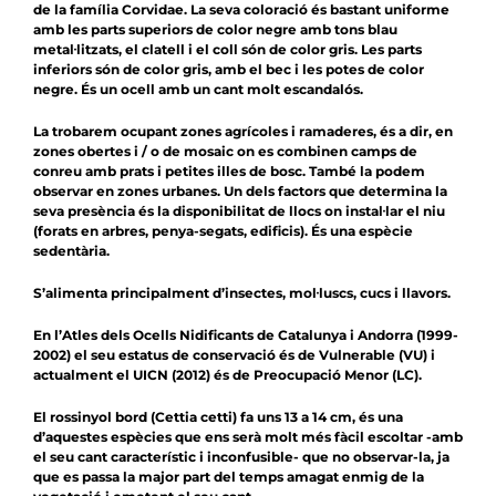
de la família Corvidae. La seva coloració és bastant uniforme
amb les parts superiors de color negre amb tons blau
metal·litzats, el clatell i el coll són de color gris. Les parts
inferiors són de color gris, amb el bec i les potes de color
negre. És un ocell amb un cant molt escandalós.
La trobarem ocupant zones agrícoles i ramaderes, és a dir, en
zones obertes i / o de mosaic on es combinen camps de
conreu amb prats i petites illes de bosc. També la podem
observar en zones urbanes. Un dels factors que determina la
seva presència és la disponibilitat de llocs on instal·lar el niu
(forats en arbres, penya-segats, edificis). És una espècie
sedentària.
S’alimenta principalment d’insectes, mol·luscs, cucs i llavors.
En l’Atles dels Ocells Nidificants de Catalunya i Andorra (1999-
2002) el seu estatus de conservació és de Vulnerable (VU) i
actualment el UICN (2012) és de Preocupació Menor (LC).
El rossinyol bord
(Cettia cetti) fa uns 13 a 14 cm, és una
d’aquestes espècies que ens serà molt més fàcil escoltar -amb
el seu cant característic i inconfusible- que no observar-la, ja
que es passa la major part del temps amagat enmig de la