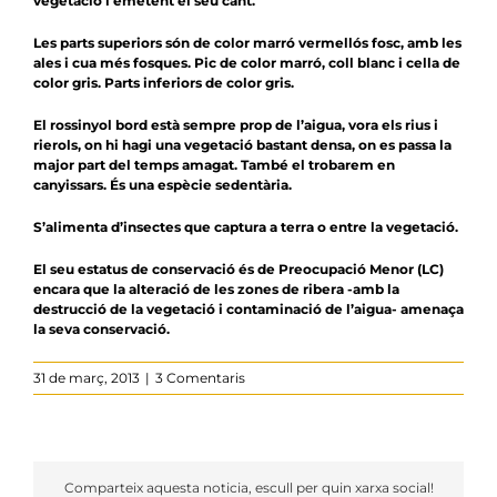
vegetació i emetent el seu cant.
Les parts superiors són de color marró vermellós fosc, amb les
ales i cua més fosques. Pic de color marró, coll blanc i cella de
color gris. Parts inferiors de color gris.
El rossinyol bord està sempre prop de l’aigua, vora els rius i
rierols, on hi hagi una vegetació bastant densa, on es passa la
major part del temps amagat. També el trobarem en
canyissars. És una espècie sedentària.
S’alimenta d’insectes que captura a terra o entre la vegetació.
El seu estatus de conservació és de Preocupació Menor (LC)
encara que la alteració de les zones de ribera -amb la
destrucció de la vegetació i contaminació de l’aigua- amenaça
la seva conservació.
31 de març, 2013
|
3 Comentaris
Comparteix aquesta noticia, escull per quin xarxa social!