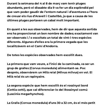
Durant la setmana del 4 al 8 de març vam tenir pluges
abundants, però el dissabte dia 9 va fer un dia esplèndid pel
que vam poder gaudir de l’entorn natural i d’aventures a l’hora
de creuar els rius d’Aravell i Castellbò, ja que a causa de les
últimes pluges portaven un cabal molt important.
En quant a les aus observades, hem de dir que aquesta sortida
ens ha proporcionat un bon nombre de dades; exactament van
ser observats i / o escoltats un total de vint-i-tres espècies
diferents. Algunes d’elles era la primera vegada que les
localitzàvem en el Camí d’Andorra.
De totes les espècies observades hem escollit dues.
La primera que vam veure, a l’inici de la caminada, va ser un
grup de
gralles
(Corvus monedula) alimentant-se. Poc
després, observàrem un Milà reial (Milvus milvus) en vol. El
Milà reial és un rapinyaire.
La segona espècie que hem escollit és el
rossinyol bord
(Cettia cetti), que cal diferenciar-lo del Rossinyol comú
(Luscinia megarhynchos).
La Gralla
(Corvus monedula) d’uns 30 a 32 cm, és el més petit