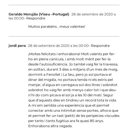
Geraldo Morujão (Viseu –Portugal)
28 de setembre de 2020 a
les 00:00
- Respondre
Muitos parabéns , meus valentes!
jordi pera
28 de setembre de 2020 a les 00:00
- Respondre
¡Moltes felicitats i enhorabona! Molt valents per fer-
ho en plena canícula, i amb molt mèrit per fer-la
desde l’autosuficiéncia. Jo també vaig fer la travessa,
en solitari, durant 3 dies a mitjans d’un mes de maig,
dormint a Fenollet i La Seu, però jo sol portava el
dinar del migdia, no portava tenda ni els estris pel
menjar, d’aigua en carregava sol dos litres i sobretot
sobretot ho vaig fer amb menys calor tot i que deu-
n’hi do com picava el sol ja a les 10 del matí. Segur
que d’aquests dies en tindreu un record tota la vida.
A mi em sembla una experiència que et permet
conectar amb una intimitat sense portes, alhora que
et permet fer un tast (petit) de les peripècies viscudes
per tants i tants fugitius ara fa quasi 85 anys.
Enhorabona altra vegada.