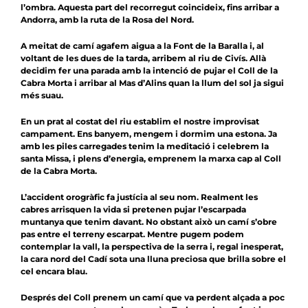
l’ombra. Aquesta part del recorregut coincideix, fins arribar a
Andorra, amb la ruta de la
Rosa del Nord
.
A meitat de camí agafem aigua a la Font de la Baralla i, al
voltant de les dues de la tarda, arribem al riu de Civís. Allà
decidim fer una parada amb la intenció de pujar el Coll de la
Cabra Morta i arribar al Mas d’Alins quan la llum del sol ja sigui
més suau.
En un prat al costat del riu establim el nostre improvisat
campament. Ens banyem, mengem i dormim una estona. Ja
amb les piles carregades tenim la meditació i celebrem la
santa Missa, i plens d’energia, emprenem la marxa cap al Coll
de la Cabra Morta.
L’accident orogràfic fa justícia al seu nom. Realment les
cabres arrisquen la vida si pretenen pujar l’escarpada
muntanya que tenim davant. No obstant això un camí s’obre
pas entre el terreny escarpat. Mentre pugem podem
contemplar la vall, la perspectiva de la serra i, regal inesperat,
la cara nord del Cadí sota una lluna preciosa que brilla sobre el
cel encara blau.
Després del Coll prenem un camí que va perdent alçada a poc