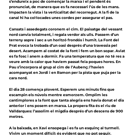
s’endureix a poc de començar la marxa i el pendent és
pronunciat, de manera que es fa necessari l’ús de les mans.
Impacten la vista i la verticalitat del recorregut. A la fi de la
canal hi ha col·locades unes cordes per assegurar el pas.
Cansats i assedegats coronem el cim. El paisatge del vessant
nord canvia totalment, i regala verdor als ulls. Passem d’un
terreny aspre i sec a un horitzó frondós i humit. La Font del
Prat evoca la trobada d’un oasi després d’una travessia pel
desert. Acampem al costat de la font i fem un bon sopar. Aviat
es fa fosc i anem a dormir. Fa una temperatura que no té res a
veure amb la calor que havíem passat feia poques hores. En
Pau s’incorpora al grup al cim de l’Aubenç; l’havien
acompanyat en Jordi i en Ramon per la pista que puja per la
cara nord.
El dia 28 comença plovent. Esperem uns minuts fins que
escampin els núvols mentre esmorzem. Omplim les
cantimplores a la font que tanta alegria ens havia donat el dia
anterior i ens posem en marxa. La propera fita és el riu de
Valldarques: l’assolim el migdia després d’un descens de 900
metres.
A la baixada, en Xavi ensopega i es fa un esquinç al turmell.
Vivim un moment difícil: és evident que no pot seguir.