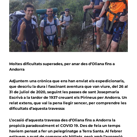
Notícies
Agenda
Contacte
Col.labora
Moltes dificultats superades, per anar des d’Oliana fins a
Andorra
Adjuntem una crònica que ens han enviat els expedicionaris,
que descriu la dura i fascinant aventura que van viure, del 26 al
31 de juliol de 2020, seguint les passes de sant Josepmaria
Escrivà a la tardor de 1937 creuant els Pirineus per Andorra. Un
relat extens, que val la pena llegir sencer, per comprendre les
dificultats d’aquesta travessa:
L’ocasió d’aquesta travessa des d’Oliana fins a Andorra la
propicià paradoxalment el COVID 19. Des de feia un temps
havíem pensat a fer un pelegrinatge a Terra Santa. Al febrer
estàvem a punt de comprar els bitllets, però amb l’expansió