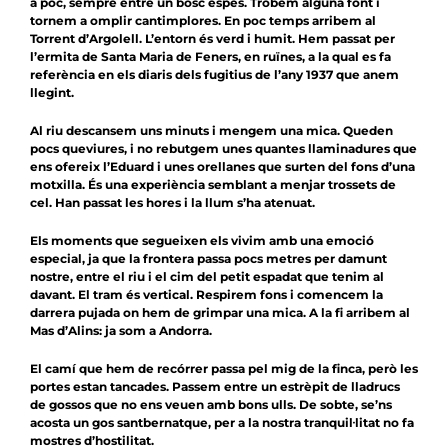
a poc, sempre entre un bosc espès. Trobem alguna font i
tornem a omplir cantimplores. En poc temps arribem al
Torrent d’Argolell. L’entorn és verd i humit.
Hem passat per
l’ermita de Santa Maria de Feners, en ruïnes, a la qual es fa
referència en els
diaris dels fugitius de l’any 1937
que anem
llegint.
Al riu descansem uns minuts i mengem una mica. Queden
pocs queviures, i no rebutgem unes quantes llaminadures que
ens ofereix l’Eduard i unes orellanes que surten del fons d’una
motxilla. És una experiència semblant a menjar trossets de
cel. Han passat les hores i la llum s’ha atenuat.
Els moments que segueixen els vivim amb una emoció
especial, ja que la frontera passa pocs metres per damunt
nostre, entre el riu i el cim del petit espadat que tenim al
davant. El tram és vertical. Respirem fons i comencem la
darrera pujada on hem de grimpar una mica. A la fi arribem al
Mas d’Alins: ja som a Andorra.
El camí que hem de recórrer passa pel mig de la finca, però les
portes estan tancades. Passem entre un estrèpit de lladrucs
de gossos que no ens veuen amb bons ulls. De sobte, se’ns
acosta un gos santbernatque, per a la nostra tranquil·litat no fa
mostres d’hostilitat.