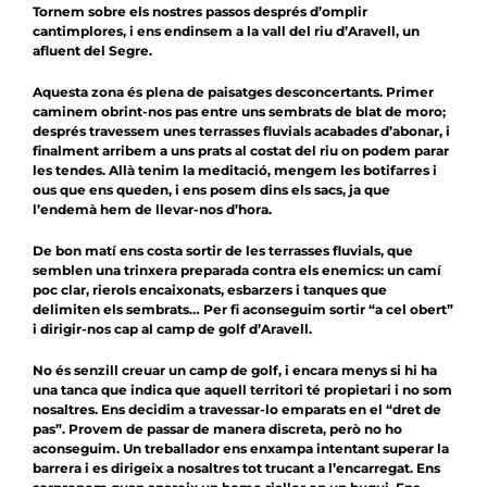
Tornem sobre els nostres passos després d’omplir
cantimplores, i ens endinsem a la vall del riu d’Aravell, un
afluent del Segre.
Aquesta zona és plena de paisatges desconcertants. Primer
caminem obrint-nos pas entre uns sembrats de blat de moro;
després travessem unes terrasses fluvials acabades d’abonar, i
finalment arribem a uns prats al costat del riu on podem parar
les tendes. Allà tenim la meditació, mengem les botifarres i
ous que ens queden, i ens posem dins els sacs, ja que
l’endemà hem de llevar-nos d’hora.
De bon matí ens costa sortir de les terrasses fluvials, que
semblen una trinxera preparada contra els enemics: un camí
poc clar, rierols encaixonats, esbarzers i tanques que
delimiten els sembrats… Per fi aconseguim sortir “a cel obert”
i dirigir-nos cap al camp de golf d’Aravell.
No és senzill creuar un camp de golf, i encara menys si hi ha
una tanca que indica que aquell territori té propietari i no som
nosaltres. Ens decidim a travessar-lo emparats en el “dret de
pas”. Provem de passar de manera discreta, però no ho
aconseguim. Un treballador ens enxampa intentant superar la
barrera i es dirigeix a nosaltres tot trucant a l’encarregat. Ens