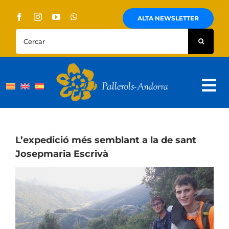
Skip
to
ALTA NEWSLETTER
content
Cercar:
Tog
Nav
Sobre Nosaltres
Pallerols
L’expedició més semblant a la de sant
Josepmaria Escrivà
Visites guiades
Rutes
Territori i cultura