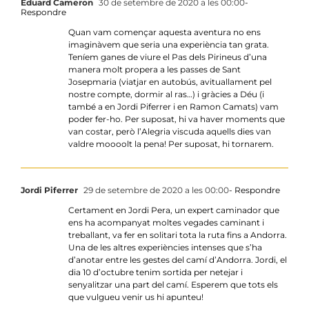
Eduard Cameron
30 de setembre de 2020 a les 00:00
-
Respondre
Quan vam començar aquesta aventura no ens
imaginàvem que seria una experiència tan grata.
Teníem ganes de viure el Pas dels Pirineus d’una
manera molt propera a les passes de Sant
Josepmaria (viatjar en autobús, avituallament pel
nostre compte, dormir al ras…) i gràcies a Déu (i
també a en Jordi Piferrer i en Ramon Camats) vam
poder fer-ho. Per suposat, hi va haver moments que
van costar, però l’Alegria viscuda aquells dies van
valdre moooolt la pena! Per suposat, hi tornarem.
Jordi Piferrer
29 de setembre de 2020 a les 00:00
- Respondre
Certament en Jordi Pera, un expert caminador que
ens ha acompanyat moltes vegades caminant i
treballant, va fer en solitari tota la ruta fins a Andorra.
Una de les altres experiències intenses que s’ha
d’anotar entre les gestes del camí d’Andorra. Jordi, el
dia 10 d’octubre tenim sortida per netejar i
senyalitzar una part del camí. Esperem que tots els
que vulgueu venir us hi apunteu!