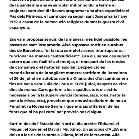
de la pandèmia ens va semblar millor no dur a terme el
projecte. Vam decidir llavors programar una altra expedició: el
Pas dels Pirineus, el camí que va seguir sant Josepmaria l’any
1937, a causa de la persecució religiosa durant la guerra civil
espanyola.
Ens vam proposar seguir, de la manera més fidel possible, les
passes de sant Josepmaria. Això suposava sortir en autobús
des de Barcelona, ​​fer la ruta completa sense interrupcions, i
funcionar de manera “autosuficient”. És a dir, sense cap suport
extern que ens facilités el menjar, el transport de les tendes
de campanya o el material auxiliar. L’expedició es
materialitzaria de la següent manera: sortiríem de Barcelona
el 26 de juliol en autobús rumb a Oliana, des d’on caminaríem
fins arribar a Sant Julià de Lòria el 31 de juliol, després de cinc
dies de marxa. Carregaríem a les espatlles tots els estris
necessaris per a la supervivència (tendes, sacs, roba, material
per a la Missa, etc.), preveient que ens avituallaríem de nou a
Fenollet i a Noves de Segre, i que ens aprofitaríem de les
fonts que hi ha pel camí per proveir-nos d’aigua.
Sortim des de l’Estació del Nord el dia previst l’Eduard, el
Miquel, el Xavier, el David i Mn. Ximo. Un autobús d’ALSA ens
deixa a les sis de la tarda a Oliana, inici de la travessa. Allà