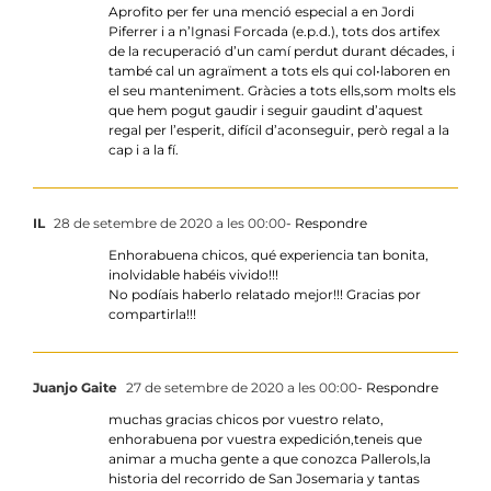
Aprofito per fer una menció especial a en Jordi
Piferrer i a n’Ignasi Forcada (e.p.d.), tots dos artifex
de la recuperació d’un camí perdut durant décades, i
també cal un agraïment a tots els qui col•laboren en
el seu manteniment. Gràcies a tots ells,som molts els
que hem pogut gaudir i seguir gaudint d’aquest
regal per l’esperit, difícil d’aconseguir, però regal a la
cap i a la fí.
IL
28 de setembre de 2020 a les 00:00
- Respondre
Enhorabuena chicos, qué experiencia tan bonita,
inolvidable habéis vivido!!!
No podíais haberlo relatado mejor!!! Gracias por
compartirla!!!
Juanjo Gaite
27 de setembre de 2020 a les 00:00
- Respondre
muchas gracias chicos por vuestro relato,
enhorabuena por vuestra expedición,teneis que
animar a mucha gente a que conozca Pallerols,la
historia del recorrido de San Josemaria y tantas