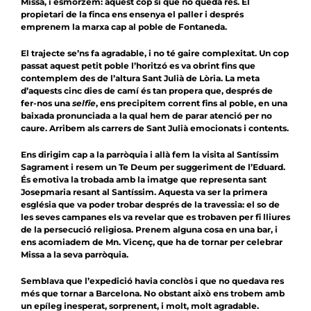
Missa, i esmorzem: aquest cop sí que no queda res. El
propietari de la finca ens ensenya el paller i després
emprenem la marxa cap al poble de Fontaneda.
El trajecte se’ns fa agradable, i no té gaire complexitat. Un cop
passat aquest petit poble l’horitzó es va obrint fins que
contemplem des de l’altura Sant Julià de Lòria. La meta
d’aquests cinc dies de camí és tan propera que, després de
fer-nos una
selfie
, ens precipitem corrent fins al poble, en una
baixada pronunciada a la qual hem de parar atenció per no
caure. Arribem als carrers de Sant Julià emocionats i contents.
Ens dirigim cap a la parròquia i allà fem la visita al Santíssim
Sagrament i resem un Te Deum per suggeriment de l’Eduard.
És emotiva la trobada amb la imatge que representa sant
Josepmaria resant al Santíssim. Aquesta va ser la primera
església que va poder trobar després de la travessia: el so de
les seves campanes els va revelar que es trobaven per fi lliures
de la persecució religiosa. Prenem alguna cosa en una bar, i
ens acomiadem de Mn. Vicenç, que ha de tornar per celebrar
Missa a la seva parròquia.
Semblava que l’expedició havia conclòs i que no quedava res
més que tornar a Barcelona. No obstant això ens trobem amb
un epíleg inesperat, sorprenent, i molt, molt agradable.