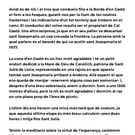
Aviat és de nit, i el tros que condueix fins a la Borda d’en Gastó
el fem a les fosques, guiant-nos per la llum de les nostres
llanternes i les indicacions d’un tot terreny que trobem en el
camí. El conductor del cotxe resulta ser el propietari de Cal
Gastó. Una altra sorpresa, ja que en el seu paller va descansar
sant Josepmaria un cop creuada la frontera. La persona amb la
qual parlem és el besnét de qui va acollir sant Josepmaria el
1937.
La zona d’en Gastó és un lloc molt agradable i té un petit
oratori dedicat a la Mare de Déu de Canòlich, patrona de Sant
Julià de Lòria, representada en una rajola en què apareix
també sant Josepmaria arribant a Andorra. Allà sopem el que
ens queda de menjar -reservem alguna cosa per esmorzar- i,
després d’una breu sobretaula, anem a dormir. Som a uns 1500
metres d’altura, però la nit és molt agradable i dormim al ras
en una plana prop de l’àrea de pícnic.
L’últim dia ens llevem una mica més tard que de costum, ja
que aquesta última etapa és més breu: calculem unes dues
hores i mitja fins Sant Julià.
Tenim la meditació sobre la virtut de l’esperança, celebrem