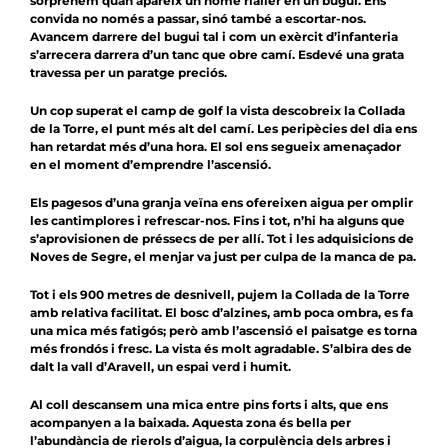
sorprenem quan apareix un home rialler en un bugui. Ens
convida no només a passar, sinó també a escortar-nos.
Avancem darrere del bugui tal i com un exèrcit d’infanteria
s’arrecera darrera d’un tanc que obre camí. Esdevé una grata
travessa per un paratge preciós.
Un cop superat el camp de golf la vista descobreix la Collada
de la Torre, el punt més alt del camí. Les peripècies del dia ens
han retardat més d’una hora. El sol ens segueix amenaçador
en el moment d’emprendre l’ascensió.
Els pagesos d’una granja veïna ens ofereixen aigua per omplir
les cantimplores i refrescar-nos. Fins i tot, n’hi ha alguns que
s’aprovisionen de préssecs de per allí. Tot i les adquisicions de
Noves de Segre, el menjar va just per culpa de la manca de pa.
Tot i els 900 metres de desnivell, pujem la Collada de la Torre
amb relativa facilitat. El bosc d’alzines, amb poca ombra, es fa
una mica més fatigós; però amb l’ascensió el paisatge es torna
més frondós i fresc. La vista és molt agradable. S’albira des de
dalt la vall d’Aravell, un espai verd i humit.
Al coll descansem una mica entre pins forts i alts, que ens
acompanyen a la baixada. Aquesta zona és bella per
l’abundància de rierols d’aigua, la corpulència dels arbres i