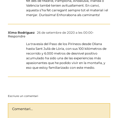
fet des de Madrid, Pamplona, Andalusia, Irlanda o
València també tenien avituallament. En canvi,
aquesta s’ha fet carregant sempre tot el material i el
menjar. Duríssima! Enhorabona als caminants!
Ximo Rodríguez
26 de setembre de 2020 a les 00:00
-
Respondre
La travesía del Paso de los Pirineos desde Oliana
hasta Sant Julià de Lòria, con sus 100 kilómetros de
recorrido y 6.000 metros de desnivel positivo
acumulado ha sido una de las experiencias más
apasionantes que he podido vivir en la montaña, y
eso que estoy familiarizado con este medio.
Escriure un comentari
Comentari