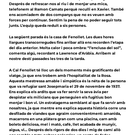
Després de refrescar-nos al riu i de menjar una mica,
telefonem al Ramon Camats perquè reculli en Xavier. També
ens acomiadem de dos companys que no es veuen amb
forces per continuar. Sentim la pena de no poder seguir tots
junts. L’equip queda reduït a sis persones.
La següent parada és la casa de Fenollet. Les dues hores
llargues transcorregudes fins arribar allà ens recorden l’etapa
del dia anterior. Molta calor i poca ombra: “l’enclusa del sol”,
comenta algú, recordant a Lawrence d’Aràbia. Arribem al
nostre destí passades les tres de la tarda.
A Cal Fenollet té lloc un dels moments més gratificants del
viatge, ja que ens trobem amb l’hospitalitat de la Rosa.
Aquesta mestressa amable i simpàtica és la néta de la persona
que va refugiar sant Josepmaria el 29 de novembre de 1937.
Ens explica els ardits que va fer servir la seva àvia per
despistar els milicians que perseguien els fugitius: bon
menjar i bon vi. Un estratagema semblant al que fa servir amb
nosaltres, ja que mentre ens explica aquesta història corre una
desfilada de viandes que agraïm convenientment: amanida,
macarrons en una plàtera gran com una piscina, carn amb
bolets deliciosa, mel i mató, cafè, llet acabada de munyir,
aigua, vi… Després dels rigors de dos dies i mig de camí allò