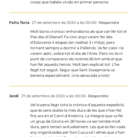
cosas que habéis vivido en primer persona.
Feliu Torra
27 de setembre de 2020 a les 00:00
- Respondre
Molt bona cronica i enhorabona als que van fer tot el
Pas des d’Oliana!!! Fa cinc anys varem fer des
d’Eslovenia 4 etapes (en realitat 3 i mitja), pero
tornant sempre a dormir a Pallerols. Va fer calor i la
varem aptir, sobre tot el dia de l’Ares. Pero no te ni
punt de comparacio els nostres 65 km amb el que
han fet aquests herois. Molt ben explicat tot. L’he
llegit tot seguit. Segur que Sant Josepmaria us
beneira especialment. Una abracada a tots!
Jordi
27 de setembre de 2020 a les 00:00
- Respondre
Val la pena llegir tota la crònica d’aquesta expedició,
que és sens dubte la més dura de les que s’han fet
fins ara en el Camí d’Andorra. La integral que va fer
un grup de Girona en 28 hores va ser també molt
dura, però tenien avituallament. Les que es fan cada
any organitzades pel Toni Cucurull i altres que s’han