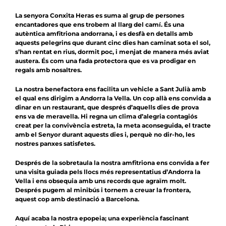
La senyora Conxita Heras es suma al grup de persones
encantadores que ens trobem al llarg del camí. És una
autèntica amfitriona andorrana, i es desfà en detalls amb
aquests pelegrins que durant cinc dies han caminat sota el sol,
s’han rentat en rius, dormit poc, i menjat de manera més aviat
austera. És com una fada protectora que es va prodigar en
regals amb nosaltres.
La nostra benefactora ens facilita un vehicle a Sant Julià amb
el qual ens dirigim a Andorra la Vella. Un cop allà ens convida a
dinar en un restaurant, que després d’aquells dies de prova
ens va de meravella. Hi regna un clima d’alegria contagiós
creat per la convivència estreta, la meta aconseguida, el tracte
amb el Senyor durant aquests dies i, perquè no dir-ho, les
nostres panxes satisfetes.
Després de la sobretaula la nostra amfitriona ens convida a fer
una visita guiada pels llocs més representatius d’Andorra la
Vella i ens obsequia amb uns records que agraïm molt.
Després pugem al minibús i tornem a creuar la frontera,
aquest cop amb destinació a Barcelona.
Aquí acaba la nostra epopeia; una experiència fascinant