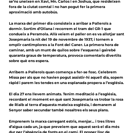
se’ns uneixen en Xavi, Mn. Carlos i en Joshua, que resideixen
fora de la ciutat comtal i no han pogut fer la primera
aproximació amb autobús.
La marxa del primer dia consisteix a arribar a Pallerols a
dormir. Sortim d’Oliana i recorrem el tram del GR-1 que
condueix a Peramola. Allà veiem el paller on es va allotjar sant
Josepmaria la nit del 19 de novembre de 1937, i tornem a
omplir cantimplores a la Font del Caner. La primera hora de
caminar, amb un munt de quilos sobre l’esquena i gairebé
quaranta graus de temperatura, provoca comentaris divertits
sobre què ens espera.
Arribem a Pallerols quan comença a fer-se fosc. Celebrem
Missa per als que no havien pogut assistir-hi aquell dia, sopem
ràpid i parem les tendes en una esplanada propera a l’església.
El dia 27 ens llevem animats. Tenim meditació a l’església,
recordant el moment en què sant Josepmaria va trobar la rosa
de Rialb al terra d’aquesta mateixa església, i demanem al
Senyor saber secundar també nosaltres els seus plans.
Emprenem la marxa carregant estris, menjar… i tres litres
d’aigua cada un, ja que preveiem que aquest serà el dia més
dur per l’absència de fonts en el camí. El proper lloc de