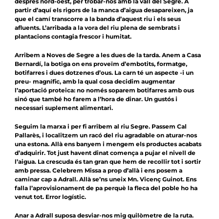
després nord-oest, per trobar-nos amb la vall del Segre. A
partir d’aquí els rigors de la manca d’aigua desapareixen, ja
que el camí transcorre a la banda d’aquest riu i els seus
afluents. L’arribada a la vora del riu plena de sembrats i
plantacions contagia frescor i humitat.
Arribem a Noves de Segre a les dues de la tarda. Anem a Casa
Bernardí, la botiga on ens proveïm d’embotits, formatge,
botifarres i dues dotzenes d’ous. La carn té un aspecte -i un
preu- magnífic, amb la qual cosa decidim augmentar
l’aportació proteica: no només soparem botifarres amb ous
sinó que també ho farem a l’hora de dinar. Un gustós i
necessari suplement alimentari.
Seguim la marxa i per fi arribem al riu Segre. Passem Cal
Pallarès, i localitzem un racó del riu agradable on aturar-nos
una estona. Allà ens banyem i mengem els productes acabats
d’adquirir. Tot just havent dinat comença a pujar el nivell de
l’aigua. La crescuda és tan gran que hem de recollir tot i sortir
amb pressa. Celebrem Missa a prop d’allà i ens posem a
caminar cap a Adrall. Allà se’ns uneix Mn. Vicenç Guinot. Ens
falla l’aprovisionament de pa perquè la fleca del poble ho ha
venut tot. Error logístic.
Anar a Adrall suposa desviar-nos mig quilòmetre de la ruta.