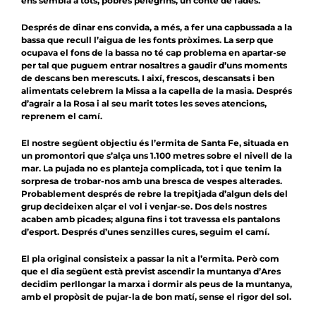
ens sembla a tots, pobres pelegrins, un conte de fades.
Després de dinar ens convida, a més, a fer una capbussada a la
bassa que recull l’aigua de les fonts pròximes. La serp que
ocupava el fons de la bassa no té cap problema en apartar-se
per tal que puguem entrar nosaltres a gaudir d’uns moments
de descans ben merescuts. I així, frescos, descansats i ben
alimentats celebrem la Missa a la capella de la masia. Després
d’agrair a la Rosa i al seu marit totes les seves atencions,
reprenem el camí.
El nostre següent objectiu és l’ermita de Santa Fe, situada en
un promontori que s’alça uns 1.100 metres sobre el nivell de la
mar. La pujada no es planteja complicada, tot i que tenim la
sorpresa de trobar-nos amb una bresca de vespes alterades.
Probablement després de rebre la trepitjada d’algun dels del
grup decideixen alçar el vol i venjar-se. Dos dels nostres
acaben amb picades; alguna fins i tot travessa els pantalons
d’esport. Després d’unes senzilles cures, seguim el camí.
El pla original consisteix a passar la nit a l’ermita. Però com
que el dia següent està previst ascendir la muntanya d’Ares
decidim perllongar la marxa i dormir als peus de la muntanya,
amb el propòsit de pujar-la de bon matí, sense el rigor del sol.