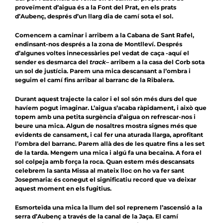
proveïment d’aigua és a la Font del Prat, en els prats
d’Aubenç, després d’un llarg dia de camí sota el sol.
Comencem a caminar i arribem a la Cabana de Sant Rafel,
endinsant-nos després a la zona de Montlleví. Després
d’algunes voltes innecessàries pel vedat de caça -aquí el
sender es desmarca del
track
– arribem a la casa del Corb sota
un sol de justícia. Parem una mica descansant a l’ombra i
seguim el camí fins arribar al barranc de la Ribalera.
Durant aquest trajecte la calor i el sol són més durs del que
havíem pogut imaginar. L’aigua s’acaba ràpidament, i això que
topem amb una petita surgència d’aigua on refrescar-nos i
beure una mica. Algun de nosaltres mostra signes més que
evidents de cansament, i cal fer una aturada llarga, aprofitant
l’ombra del barranc. Parem allà des de les quatre fins a les set
de la tarda. Mengem una mica i algú fa una becaina. A fora el
sol colpeja amb força la roca. Quan estem més descansats
celebrem la santa Missa al mateix lloc on ho va fer sant
Josepmaria: és conegut el significatiu record que va deixar
aquest moment en els fugitius.
Esmorteïda una mica la llum del sol reprenem l’ascensió a la
serra d’Aubenç a través de la canal de la Jaça. El camí