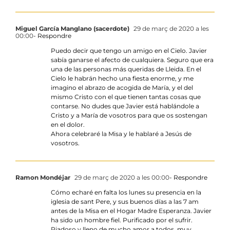
Miguel García Manglano (sacerdote)
29 de març de 2020 a les
00:00
- Respondre
Puedo decir que tengo un amigo en el Cielo. Javier
sabía ganarse el afecto de cualquiera. Seguro que era
una de las personas más queridas de Lleida. En el
Cielo le habrán hecho una fiesta enorme, y me
imagino el abrazo de acogida de María, y el del
mismo Cristo con el que tienen tantas cosas que
contarse. No dudes que Javier está hablándole a
Cristo y a María de vosotros para que os sostengan
en el dolor.
Ahora celebraré la Misa y le hablaré a Jesús de
vosotros.
Ramon Mondéjar
29 de març de 2020 a les 00:00
- Respondre
Cómo echaré en falta los lunes su presencia en la
iglesia de sant Pere, y sus buenos días a las 7 am
antes de la Misa en el Hogar Madre Esperanza. Javier
ha sido un hombre fiel. Purificado por el sufrir.
Piadoso y lleno de mucho amor a todos, muy