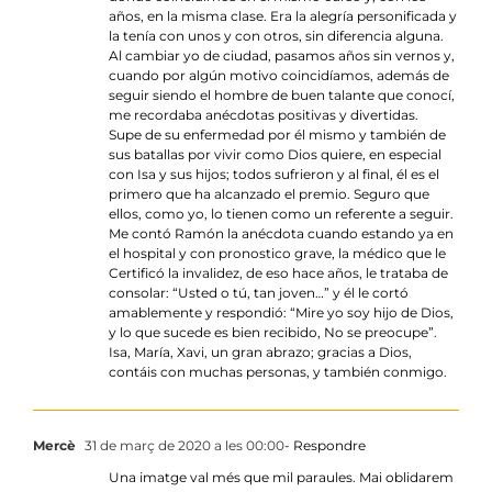
años, en la misma clase. Era la alegría personificada y
la tenía con unos y con otros, sin diferencia alguna.
Al cambiar yo de ciudad, pasamos años sin vernos y,
cuando por algún motivo coincidíamos, además de
seguir siendo el hombre de buen talante que conocí,
me recordaba anécdotas positivas y divertidas.
Supe de su enfermedad por él mismo y también de
sus batallas por vivir como Dios quiere, en especial
con Isa y sus hijos; todos sufrieron y al final, él es el
primero que ha alcanzado el premio. Seguro que
ellos, como yo, lo tienen como un referente a seguir.
Me contó Ramón la anécdota cuando estando ya en
el hospital y con pronostico grave, la médico que le
Certificó la invalidez, de eso hace años, le trataba de
consolar: “Usted o tú, tan joven…” y él le cortó
amablemente y respondió: “Mire yo soy hijo de Dios,
y lo que sucede es bien recibido, No se preocupe”.
Isa, María, Xavi, un gran abrazo; gracias a Dios,
contáis con muchas personas, y también conmigo.
Mercè
31 de març de 2020 a les 00:00
- Respondre
Una imatge val més que mil paraules. Mai oblidarem