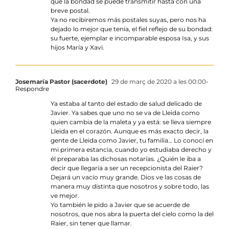
que la bondad se puede transmitir hasta con una
breve postal.
Ya no recibiremos más postales suyas, pero nos ha
dejado lo mejor que tenía, el fiel reflejo de su bondad:
su fuerte, ejemplar e incomparable esposa Isa, y sus
hijos María y Xavi.
Josemaría Pastor (sacerdote)
29 de març de 2020 a les 00:00
-
Respondre
Ya estaba al tanto del estado de salud delicado de
Javier. Ya sabes que uno no se va de Lleida como
quien cambia de la maleta y ya está: se lleva siempre
Lleida en el corazón. Aunque es más exacto decir, la
gente de Lleida como Javier, tu familia… Lo conocí en
mi primera estancia, cuando yo estudiaba derecho y
él preparaba las dichosas notarías. ¿Quién le iba a
decir que llegaría a ser un recepcionista del Raier?
Dejará un vacío muy grande. Dios ve las cosas de
manera muy distinta que nosotros y sobre todo, las
ve mejor.
Yo también le pido a Javier que se acuerde de
nosotros, que nos abra la puerta del cielo como la del
Raier, sin tener que llamar.