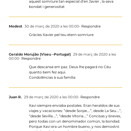
aquest somriure tan especial d’en Javier , la seva
bondat i generositat
Modest
30 de març de 2020 a les 00:00
- Respondre
Gràcies Xavier pel teu etern somriure
Geraldo Morujão (Viseu –Portugal)
29 de març de 2020 a les
00:00
- Respondre
Que descanse em paz. Deus lhe pagará no Céu
quanto bem fez aqui.
Condolências à sua família
Juan R.
29 de març de 2020 a les 00:00
- Respondre
Xavi siempre enviaba postales. Eran heraldos de sus
viajes y vacaciones: “desde Sorpe….”, desde La Seu….”,
“desde Sevilla….”, “desde Vitoria….” Concisas y breves,
pero todas con un denominador común, la bondad.
Porque Xavi era un hombre bueno, y nos demostró