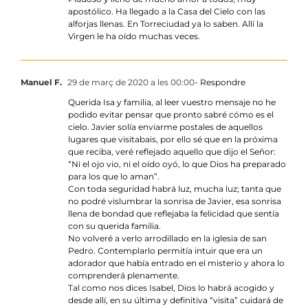
apostólico. Ha llegado a la Casa del Cielo con las
alforjas llenas. En Torreciudad ya lo saben. Allí la
Virgen le ha oído muchas veces.
Manuel F.
29 de març de 2020 a les 00:00
- Respondre
Querida Isa y familia, al leer vuestro mensaje no he
podido evitar pensar que pronto sabré cómo es el
cielo. Javier solía enviarme postales de aquellos
lugares que visitabais, por ello sé que en la próxima
que reciba, veré reflejado aquello que dijo el Señor:
“Ni el ojo vio, ni el oído oyó, lo que Dios ha preparado
para los que lo aman”.
Con toda seguridad habrá luz, mucha luz; tanta que
no podré vislumbrar la sonrisa de Javier, esa sonrisa
llena de bondad que reflejaba la felicidad que sentía
con su querida familia.
No volveré a verlo arrodillado en la iglesia de san
Pedro. Contemplarlo permitía intuir que era un
adorador que había entrado en el misterio y ahora lo
comprenderá plenamente.
Tal como nos dices Isabel, Dios lo habrá acogido y
desde allí, en su última y definitiva “visita” cuidará de