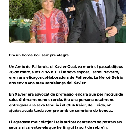
Notícies
Agenda
Contacte
Col.labora
Era un home bo i sempre alegre
Un Amic de Pallerols, el Xavier Gual, va morir el passat dijous
26 de març, a les 21:45 h. Ell i la seva esposa, Isabel Navarro,
eren uns eficaços col·laboradors de Pallerols. La Mercè Betriu
ens envia una breu semblança del Xavier:
En Xavier era advocat de professió, encara que per motius de
salut últimament no exercia. Era una persona totalment
entregada a la seva família i al Club Raier, de Lleida, on
ajudava cada tarda sempre amb un somriure de bondat.
Li agradava molt viatjar i feia arribar centenars de postals als
seus amics, entre els que he tingut la sort de rebre’n.