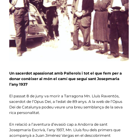
Notícies
Agenda
Contacte
Col.labora
Un sacerdot apassionat amb Pallerols i tot el que fem per a
donar conèixer al món el camí que seguí sant Josepmaria
l’any 1937
El passat 8 de juny va morir a Tarragona Mn. Lluís Raventós,
sacerdot de l’Opus Dei, a l’edat de 89 anys. A la
web de l’Opus
Dei de Catalunya
podeu veure una breu semblança de la seva
rica personalitat.
En relació a l’aventura d’evasió cap a Andorra de sant
Josepmaria Escrivà, l’any 1937, Mn. Lluís fou dels primers que
acompanyà a Juan Jiménez Vargas en el descobriment