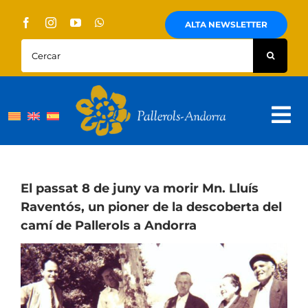
Skip
to
ALTA NEWSLETTER
content
Cercar:
Tog
Nav
Sobre Nosaltres
Pallerols
El passat 8 de juny va morir Mn. Lluís
Raventós, un pioner de la descoberta del
Visites guiades
camí de Pallerols a Andorra
Rutes
Territori i cultura