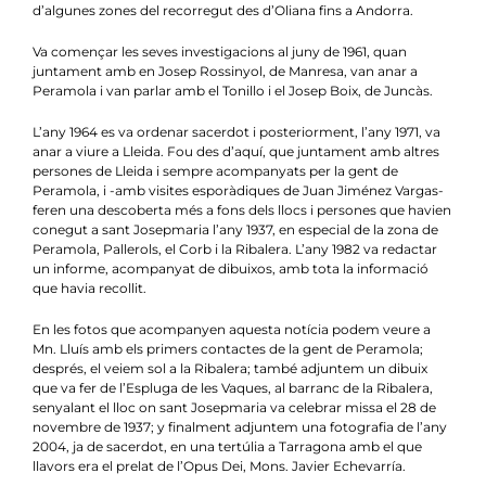
d’algunes zones del recorregut des d’Oliana fins a Andorra.
Va començar les seves investigacions al juny de 1961, quan
juntament amb en Josep Rossinyol, de Manresa, van anar a
Peramola i van parlar amb el Tonillo i el Josep Boix, de Juncàs.
L’any 1964 es va ordenar sacerdot i posteriorment, l’any 1971, va
anar a viure a Lleida. Fou des d’aquí, que juntament amb altres
persones de Lleida i sempre acompanyats per la gent de
Peramola, i -amb visites esporàdiques de Juan Jiménez Vargas-
feren una descoberta més a fons dels llocs i persones que havien
conegut a sant Josepmaria l’any 1937, en especial de la zona de
Peramola, Pallerols, el Corb i la Ribalera. L’any 1982 va redactar
un informe, acompanyat de dibuixos, amb tota la informació
que havia recollit.
En les fotos que acompanyen aquesta notícia podem veure a
Mn. Lluís amb els primers contactes de la gent de Peramola;
després, el veiem sol a la Ribalera; també adjuntem un dibuix
que va fer de l’Espluga de les Vaques, al barranc de la Ribalera,
senyalant el lloc on sant Josepmaria va celebrar missa el 28 de
novembre de 1937; y finalment adjuntem una fotografia de l’any
2004, ja de sacerdot, en una tertúlia a Tarragona amb el que
llavors era el prelat de l’Opus Dei, Mons. Javier Echevarría.