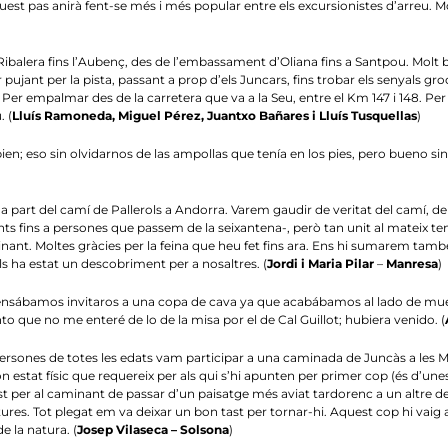
quest pas anirà fent-se més i més popular entre els excursionistes d’arreu. M
la Ribalera fins l’Aubenç, des de l’embassament d’Oliana fins a Santpou. Molt 
ar pujant per la pista, passant a prop d’els Juncars, fins trobar els senyals gr
 Per empalmar des de la carretera que va a la Seu, entre el Km 147 i 148. Per a
. (
Lluís Ramoneda, Miguel Pérez, Juantxo Bañares i Lluís Tusquellas
)
ien; eso sin olvidarnos de las ampollas que tenía en los pies, pero bueno s
part del camí de Pallerols a Andorra. Varem gaudir de veritat del camí, de 
ts fins a persones que passem de la seixantena-, però tan unit al mateix t
ominant. Moltes gràcies per la feina que heu fet fins ara. Ens hi sumarem t
ls ha estat un descobriment per a nosaltres. (
Jordi i Maria Pilar
–
Manresa
)
… Pensábamos invitaros a una copa de cava ya que acabábamos al lado de mu
nto que no me enteré de lo de la misa por el de Cal Guillot; hubiera venido. (
ersones de totes les edats vam participar a una caminada de Juncàs a les Ma
 estat físic que requereix per als qui s’hi apunten per primer cop (és d’unes
ast per al caminant de passar d’un paisatge més aviat tardorenc a un altre
. Tot plegat em va deixar un bon tast per tornar-hi. Aquest cop hi vaig an
 la natura. (
Josep Vilaseca – Solsona
)