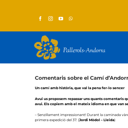
Skip
to
content
Comentaris sobre el Camí d’Andor
Un camí amb història, que val la pena fer-lo sencer
Avui us proposem repassar uns quants comentaris que 
avui. Els copiem amb el mateix idioma en que van ser
– Senzillament impressionant! Durant la caminada vàre
primera expedició del 37. (
Jordi Mòdol – Lleida
)