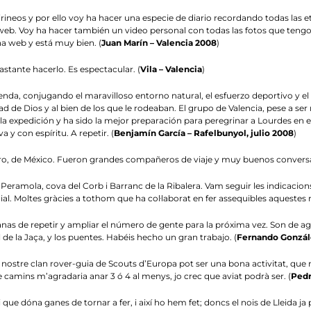
ineos y por ello voy ha hacer una especie de diario recordando todas las e
web. Voy ha hacer también un video personal con todas las fotos que tengo.
na web y está muy bien. (
Juan Marín – Valencia 2008
)
bastante hacerlo. Es espectacular. (
Vila – Valencia
)
enda, conjugando el maravilloso entorno natural, el esfuerzo deportivo y el 
ad de Dios y al bien de los que le rodeaban. El grupo de Valencia, pese a 
expedición y ha sido la mejor preparación para peregrinar a Lourdes en el
a y con espíritu. A repetir. (
Benjamín García – Rafelbunyol, julio 2008
)
rturo, de México. Fueron grandes compañeros de viaje y muy buenos convers
 Peramola, cova del Corb i Barranc de la Ribalera. Vam seguir les indicacions
. Moltes gràcies a tothom que ha col·laborat en fer assequibles aquestes rut
 de repetir y ampliar el número de gente para la próxima vez. Son de agra
 de la Jaça, y los puentes. Habéis hecho un gran trabajo. (
Fernando Gonzál
nostre clan rover-guia de Scouts d’Europa pot ser una bona activitat, que n
de camins m’agradaria anar 3 ó 4 al menys, jo crec que aviat podrà ser. (
Pedr
i que dóna ganes de tornar a fer, i així ho hem fet; doncs el nois de Lleid