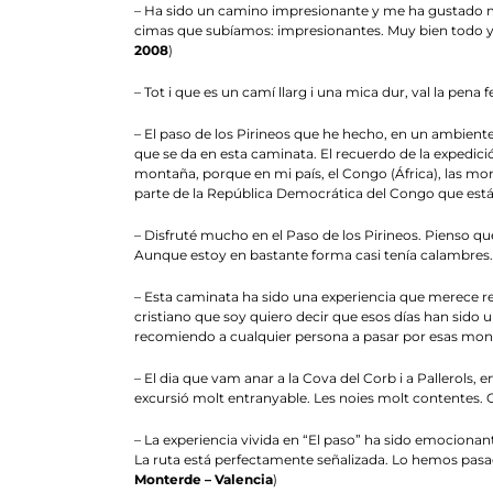
– Ha sido un camino impresionante y me ha gustado muc
cimas que subíamos: impresionantes. Muy bien todo y 
2008
)
– Tot i que es un camí llarg i una mica dur, val la pena f
– El paso de los Pirineos que he hecho, en un ambient
que se da en esta caminata. El recuerdo de la expedicio
montaña, porque en mi país, el Congo (África), las 
parte de la República Democrática del Congo que esta
– Disfruté mucho en el Paso de los Pirineos. Pienso q
Aunque estoy en bastante forma casi tenía calambres
– Esta caminata ha sido una experiencia que merece rep
cristiano que soy quiero decir que esos días han sido 
recomiendo a cualquier persona a pasar por esas monta
– El dia que vam anar a la Cova del Corb i a Pallerols, e
excursió molt entranyable. Les noies molt contentes. 
– La experiencia vivida en “El paso” ha sido emocionan
La ruta está perfectamente señalizada. Lo hemos pas
Monterde – Valencia
)