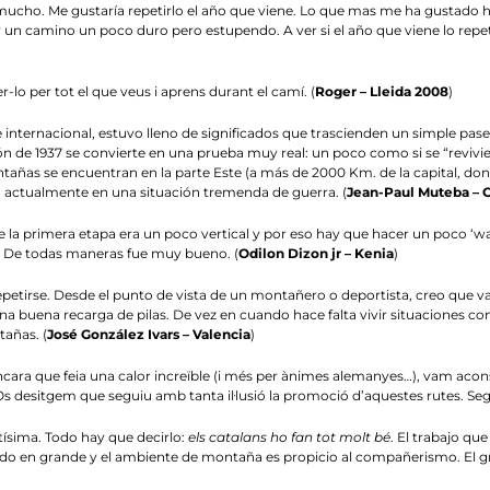
ho. Me gustaría repetirlo el año que viene. Lo que mas me ha gustado ha
un camino un poco duro pero estupendo. A ver si el año que viene lo rep
er-lo per tot el que veus i aprens durant el camí. (
Roger – Lleida 2008
)
e internacional, estuvo lleno de significados que trascienden un simple pa
́n de 1937 se convierte en una prueba muy real: un poco como si se “revivier
montañas se encuentran en la parte Este (a más de 2000 Km. de la capital, 
́ actualmente en una situación tremenda de guerra. (
Jean-Paul Muteba – 
ue la primera etapa era un poco vertical y por eso hay que hacer un poco ‘wa
. De todas maneras fue muy bueno. (
Odilon Dizon jr – Kenia
)
etirse. Desde el punto de vista de un montañero o deportista, creo que va
una buena recarga de pilas. De vez en cuando hace falta vivir situaciones co
ñas. (
José González Ivars – Valencia
)
ncara que feia una calor increïble (i més per ànimes alemanyes…), vam acons
Os desitgem que seguiu amb tanta il·lusió la promoció d’aquestes rutes. Se
tísima. Todo hay que decirlo:
els catalans ho fan tot molt bé
. El trabajo qu
ado en grande y el ambiente de montaña es propicio al compañerismo. El g