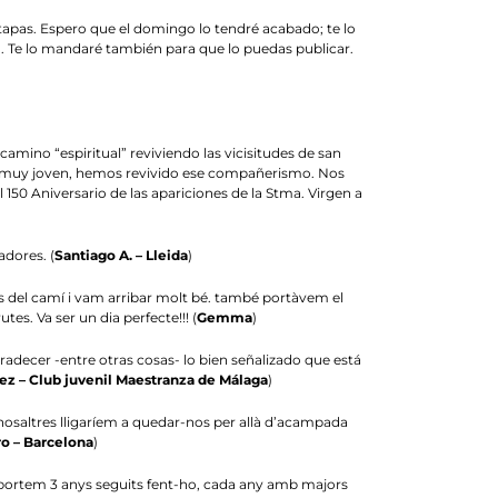
tapas. Espero que el domingo lo tendré acabado; te lo
 Te lo mandaré también para que lo puedas publicar.
camino “espiritual” reviviendo las vicisitudes de san
ser muy joven, hemos revivido ese compañerismo. Nos
 150 Aniversario de las apariciones de la Stma. Virgen a
adores. (
Santiago A. – Lleida
)
 del camí i vam arribar molt bé. també portàvem el
es. Va ser un dia perfecte!!! (
Gemma
)
decer -entre otras cosas- lo bien señalizado que está
ez – Club juvenil Maestranza de Málaga
)
osaltres lligaríem a quedar-nos per allà d’acampada
o – Barcelona
)
a ja portem 3 anys seguits fent-ho, cada any amb majors