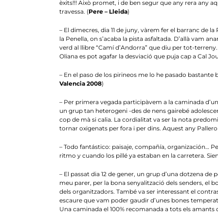
èxits!!! Això promet, i de ben segur que any rera any a
travessa. (
Pere – Lleida
)
– El dimecres, dia 11 de juny, vàrem fer el barranc de 
la Penella, on s’acaba la pista asfaltada. D’allà vam an
verd al llibre “Camí d’Andorra” que diu per tot-terreny.
Oliana es pot agafar la desviació que puja cap a Cal Jou
– En el paso de los pirineos me lo he pasado bastante b
Valencia 2008
)
– Per primera vegada participàvem a la caminada d’una 
un grup tan heterogeni -des de nens gairebé adolescen
cop de mà si calia. La cordialitat va ser la nota pred
tornar oxigenats per fora i per dins. Aquest any Pallero
– Todo fantástico: paisaje, compañía, organización
ritmo y cuando los pillé ya estaban en la carretera. Sie
– El passat dia 12 de gener, un grup d’una dotzena de p
meu parer, per la bona senyalització dels senders, el bon
dels organitzadors. També va ser interessant el contr
escaure que vam poder gaudir d’unes bones temperatures
Una caminada el 100% recomanada a tots els amants de