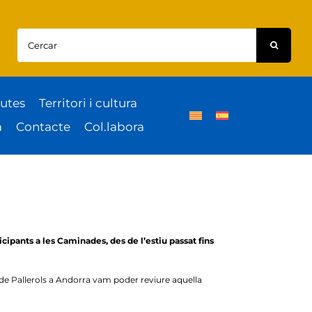
Cercar:
utes
Territori i cultura
a
Contacte
Col.labora
ipants a les Caminades, des de l’estiu passat fins
 de Pallerols a Andorra vam poder reviure aquella