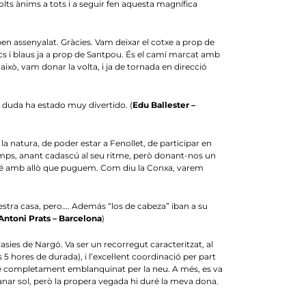
olts ànims a tots i a seguir fen aquesta magnífica
ben assenyalat. Gràcies. Vam deixar el cotxe a prop de
ocs i blaus ja a prop de Santpou. És el camí marcat amb
ixò, vam donar la volta, i ja de tornada en direcció
in duda ha estado muy divertido. (
Edu Ballester –
la natura, de poder estar a Fenollet, de participar en
emps, anant cadascú al seu ritme, però donant-nos un
ambé amb allò que puguem. Com diu la Conxa, varem
estra casa, pero…. Además “los de cabeza” iban a su
Antoni Prats – Barcelona
)
sies de Nargó. Va ser un recorregut caracteritzat, al
 5 hores de durada), i l’excel·lent coordinació per part
 de completament emblanquinat per la neu. A més, es va
ar sol, però la propera vegada hi duré la meva dona.