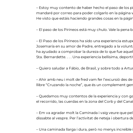
– Estoy muy contento de haber hecho el paso de los pir
mandaré por correo para poder colgarlo en la página 
He visto que estáis haciendo grandes cosas en la pági
– El paso de los Pirineos está muy chulo. Vale la pena 
– El Paso de los Pirineos ha sido una experiencia estup
Josemaría en su amor de Padre, entregado a la volunt
ha ayudado a comprobar la dureza de lo que fue aquella 
Sta. Bernardette. . . . Una experiencia bellísima, deportiv
– Quiero saludar a Fábio, de Brasil, y sobre todo a A
– Ahir amb neu i molt de fred vam fer l’excursió des de
llibre “Cruzando la noche”, que és un complement genial
– Quedamos muy contentos de la experiencia y con ganas
el recorrido, las cuerdas en la zona del Corb y del Canal
– Em va agradar molt la Caminada i vaig veure que pel 
dissabte al vespre. Per l’activitat de neteja i obertura 
– Una caminada llarga i dura, però no menys increïble 