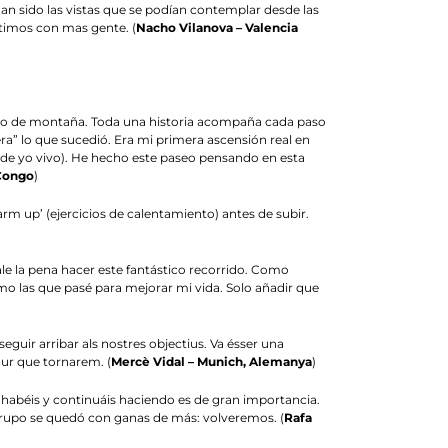
n sido las vistas que se podían contemplar desde las
etimos con mas gente. (
Nacho Vilanova – Valencia
seo de montaña. Toda una historia acompaña cada paso
a” lo que sucedió. Era mi primera ascensión real en
donde yo vivo). He hecho este paseo pensando en esta
Congo
)
rm up’ (ejercicios de calentamiento) antes de subir.
le la pena hacer este fantástico recorrido. Como
mo las que pasé para mejorar mi vida. Solo añadir que
eguir arribar als nostres objectius. Va ésser una
gur que tornarem. (
Mercè Vidal – Munich, Alemanya
)
e habéis y continuáis haciendo es de gran importancia.
rupo se quedó con ganas de más: volveremos. (
Rafa