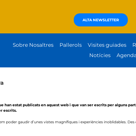
ALTA NEWSLETTER
Sobre Nosaltres
Pallerols
Visites guiades
R
Notícies
Agend
ra
han estat publicats en aquest web i que van ser escrits per alguns partic
 escrits.
m poder gaudir d’unes vistes magnífiques i experiències inoblidables. Des