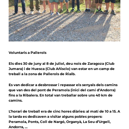
Notícies
Agenda
Contacte
Col.labora
Voluntaris a Pallerols
Els dies 30 de juny al 8 de juliol, deu nois de Zaragoza (Club
Jumara) i de Huesca (Club Añisclo) van estar en un camp de
treball a la zona de Pallerols de Rialb.
Es van dedicar a desbrossar i repassar els senyals dels camins
que van des del pont de Peramola (inici del camí d’Andorra)
fins a la Ribalera. En total van treballar sobre uns
40 km
de
camins.
L’horari de treball era de cinc hores diàries: al matí de
10 a
15. A
la tarda es dedicaven a visitar alguns pobles propers:
Peramola, Ponts, Coll de Nargó, Organyà, La Seu d’Urgell,
Andorra, …