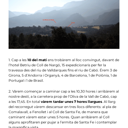
Notícies
Agenda
Contacte
Col.labora
1. Cap a les
10 del matí
ens trobàrem al lloc convingut, davant de
l’hotel Betriu de Coll de Nargó, 15 expedicionaris per fer la
travessa des del riu de Valldarques fins el riu de Cabó. Érem 3 de
Girona, 5 d’Andorra i Organyà, 4 de Barcelona, 1 de Polònia, 1 de
Portugal i 1 de Brasil.
2. Vàrem començar a caminar cap a les 10,30 hores i arribàrem al
nostre destí, a la carretera prop de l’Oliva de la Vall de Cabó, cap
a les 17,45. En total
vàrem tardar unes 7 hores llargues
. Al llarg
del recorregut vàrem descansar en tres llocs diferents: al pla de
Comalavall, a Fenollet i al Coll de Santa Fe, de manera que
caminant vàrem estar unes 5 hores. Quan arribàrem al Coll
alguns aprofitaren per pujar a l’ermita de Santa Fe i contemplar
la magnífica vista.