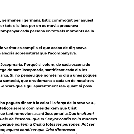
ltura, germanes i germans. Estic commogut per aquest
er tots els llocs per on es movia procurava
 d’acompanyar cada persona en tots els moments de la
de veritat es complia el que acabo de dir; anava
sta alegria sobrenatural que l’acompanyava.
t Josepmaria. Perquè si volem, de cada escena de
tge de sant Josepmaria, santificant cada dia les
 barca. Sí; no penseu que només ho diu a unes poques
uesta santedat, que ens demana a cada un de nosaltres
im -encara que sigui aparentment res- quant hi posa
ho pogués dir amb la calor i la força de la seva veu-,
és feliços serem com més deixem que Crist
s que tant removien a sant Josepmaria:
Duc in altum!
edueix de l’escena- que el Senyor confia en la manera
 perquè portem a Crist a totes les persones. Pot ser
, aquest conèixer que Crist s’interessa