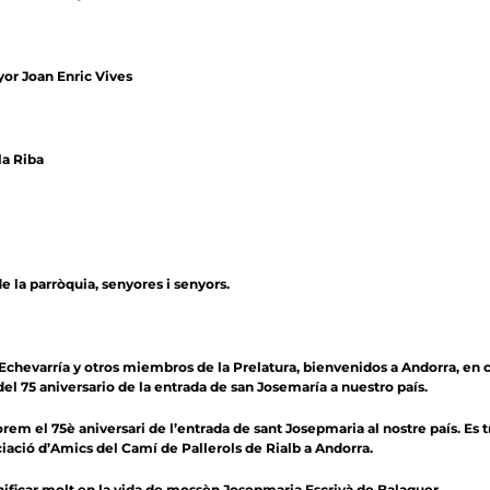
yor Joan Enric Vives
la Riba
de la parròquia, senyores i senyors.
chevarría y otros miembros de la Prelatura, bienvenidos a Andorra, en con
l 75 aniversario de la entrada de san Josemaría a nuestro país.
m el 75è aniversari de l’entrada de sant Josepmaria al nostre país. Es 
ciació d’Amics del Camí de Pallerols de Rialb a Andorra.
significar molt en la vida de mossèn Josepmaria Escrivà de Balaguer.