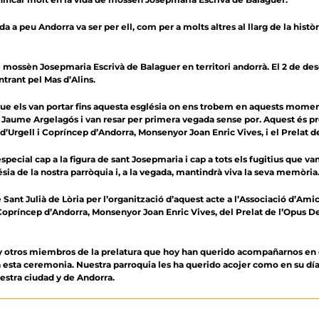
 a peu Andorra va ser per ell, com per a molts altres al llarg de la històri
a de mossèn Josepmaria Escrivà de Balaguer en territori andorrà. El 2 de
ntrant pel Mas d’Alins.
que els van portar fins aquesta església on ens trobem en aquests mome
ssèn Jaume Argelagós i van resar per primera vegada sense por. Aquest é
Urgell i Copríncep d’Andorra, Monsenyor Joan Enric Vives, i el Prelat de
ecial cap a la figura de sant Josepmaria i cap a tots els fugitius que van 
ésia de la nostra parròquia i, a la vegada, mantindrà viva la seva memòria
 Sant Julià de Lòria per l’organització d’aquest acte a l’Associació d’Am
 Copríncep d’Andorra, Monsenyor Joan Enric Vives, del Prelat de l’Opus Dei
 otros miembros de la prelatura que hoy han querido acompañarnos en este
 esta ceremonia. Nuestra parroquia les ha querido acojer como en su dí
estra ciudad y de Andorra.