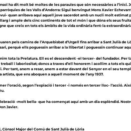
sol ha dit molt bé moltes de les paraules que són necessàries a l’inici. 
arròquies de les Valls d’Andorra: Sigui benvingut Mons Xavier Echevarría
vui- quan arribava aquí aquell jove sacerdot amb un nucli molt estimat pe
 llarg i ample dels cinc continents de tot el món i que dóna els seus fru
egne que creix en tots els àmbits de la vida ordinària fent-la extraordinàr
nuaren pels camins de l’Arquebisbat d’Urgell fins arribar a Sant Julià de L
sari, perquè ells poguessin arribar a la llibertat i poguessin continuar aqu
m tota la Prelatura. Ell es el descendent -el tercer- del fundador. Per tan
treball i laboriositat; doncs a traves d’ell honorem i acollim a tots els q
eli. Per tant, anem a resar, anem a estar davant del Senyor en el seu temple
 artista, que ens aboquen a aquell
moment de l’any 1937.
er l’oració, segon l’expiació i tercer -i només en tercer lloc- l’acció. 
́u.
lebració -molt bella- que ha començat aquí amb un dia esplèndid. Nost
Don Javier.
l,
Cònsol Major del Comú de Sant Julià de Lòria