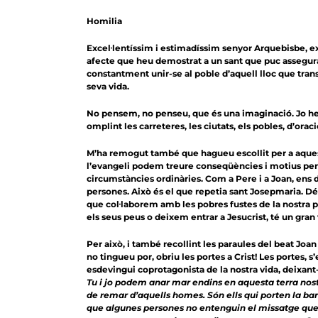
Homilia
Excel·lentíssim i estimadíssim senyor Arquebisbe, ex
afecte que heu demostrat a un sant que puc assegurar-
constantment unir-se al poble d’aquell lloc que trans
seva vida.
No pensem, no penseu, que és una imaginació. Jo he 
omplint les carreteres, les ciutats, els pobles, d’ora
M’ha remogut també que hagueu escollit per a aquest
l’evangeli podem treure conseqüències i motius per
circumstàncies ordinàries. Com a Pere i a Joan, ens
persones. Això és el que repetia sant Josepmaria. De
que col·laborem amb les pobres fustes de la nostra po
els seus peus o deixem entrar a Jesucrist, té un gran
Per això, i també recollint les paraules del beat Joan
no tingueu por, obriu les portes a Crist! Les portes, s’
esdevingui coprotagonista de la nostra vida, deixant
Tu i jo podem anar mar endins en aquesta terra nostr
de remar d’aquells homes. Són ells qui porten la barc
que algunes persones no entenguin el missatge que e