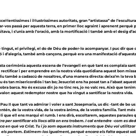
cel·lentíssimes i il·lustríssimes autoritats, gran “artistassa” de l’escu
vos passà per aquesta terra, en primer lloc agraint i aprenent perquè p
itava, i s’unia amb l’oració, amb la mortificació i també amb el desig
tingut, el privilegi, el do de Déu de poder-lo acompanyar. I puc dir que 
ció i d’alegria, també amb cançons, perquè era una manifestació d’aque
a cerimònia aquesta escena de l’evangeli en què tant es complaïa san
 rectificar i per emprendre en la nostra vida quotidiana aquest bon missa
 diu també a cadascú de nosaltres, d’una manera directa: deixa’m la teva
́u és tan misericordiós i tan bo; Jesucrist ens ha posat tan a l’abast aq
bra barca. No és excusa dir: jo no tinc res, jo no valc res. Això que ten
 valor: aquest redemptor nostre que ha vingut a santificar la nostra vida.
 Pau II que tant va admirar i voler a sant Josepmaria, us dic -tant de bo us 
entén, de la vostra vida, de la vostra ànima, de la vostra família. Tant m
-li que ell ens marqui el rumb. I ens dirà, escoltarem, aquestes paraule
a per santificar els llocs allà on ens trobem. I cal entendre -com es d
a en què va Crist. Tu i jo som aquests instruments que Déu vol utilitzar
ls portem. Estimem-los igualment, perquè encara els falta aquest sabor