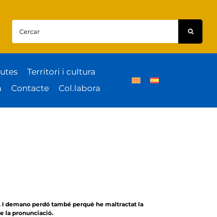
Cercar:
utes
Territori i cultura
a
Contacte
Col.labora
. I demano perdó també perquè he maltractat la
 la pronunciació.