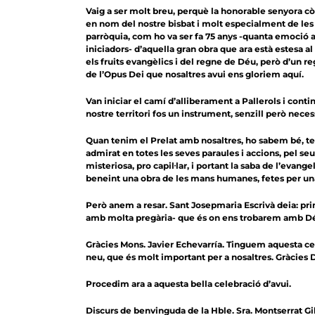
Vaig a ser molt breu, perquè la honorable senyora còn
en nom del nostre bisbat i molt especialment de les p
parròquia, com ho va ser fa 75 anys -quanta emoció a
iniciadors- d’aquella gran obra que ara està estesa al
els fruits evangèlics i del regne de Déu, però d’un r
de l’Opus Dei que nosaltres avui ens gloriem aquí.
Van iniciar el camí d’alliberament a Pallerols i conti
nostre territori fos un instrument, senzill però neces
Quan tenim el Prelat amb nosaltres, ho sabem bé, teni
admirat en totes les seves paraules i accions, pel seu 
misteriosa, pro capil·lar, i portant la saba de l’evang
beneint una obra de les mans humanes, fetes per una
Però anem a resar. Sant Josepmaria Escrivà deia: prim
amb molta pregària- que és on ens trobarem amb De
Gràcies Mons. Javier Echevarría. Tinguem aquesta ce
neu, que és molt important per a nosaltres. Gràcies 
Procedim ara a aquesta bella celebració d’avui.
Discurs de benvinguda de la
Hble. Sra. Montserrat Gi