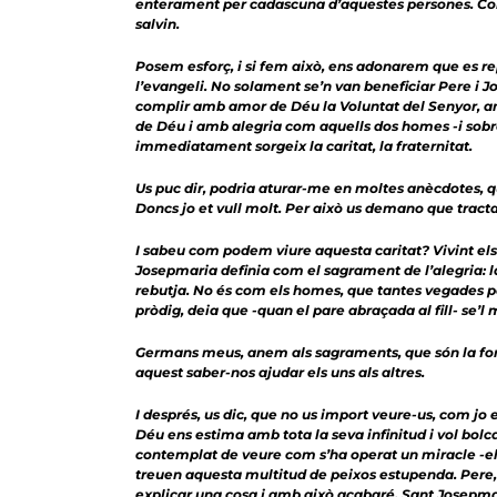
enterament per cadascuna d’aquestes persones. Com s
salvin.
Posem esforç, i si fem això, ens adonarem que es
l’evangeli. No solament se’n van beneficiar Pere i Jo
complir amb amor de Déu la Voluntat del Senyor, amb
de Déu i amb alegria com aquells dos homes -i sobret
immediatament sorgeix la caritat, la fraternitat.
Us puc dir, podria aturar-me en moltes anècdotes, 
Doncs jo et vull molt. Per això us demano que tracta
I sabeu com podem viure aquesta caritat? Vivint e
Josepmaria definia com el sagrament de l’alegria: la 
rebutja. No és com els homes, que tantes vegades po
pròdig, deia que -quan el pare abraçada al fill- se’
Germans meus, anem als sagraments, que són la font d
aquest saber-nos ajudar els uns als altres.
I després, us dic, que no us import veure-us, com jo
Déu ens estima amb tota la seva infinitud i vol bol
contemplat de veure com s’ha operat un miracle -ell q
treuen aquesta multitud de peixos estupenda. Pere, q
explicar una cosa i amb això acabaré. Sant Josepmar