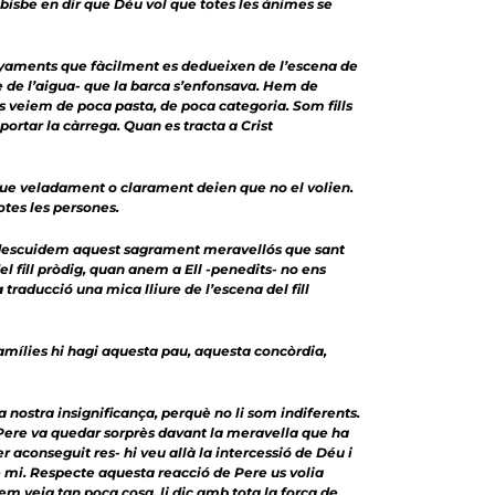
sbe en dir que Déu vol que totes les ànimes se
nyaments que fàcilment es dedueixen de l’escena de
re de l’aigua- que la barca s’enfonsava. Hem de
ns veiem de poca pasta, de poca categoria. Som fills
ortar la càrrega. Quan es tracta a Crist
 que veladament o clarament deien que no el volien.
otes les persones.
 descuidem aquest sagrament meravellós que sant
l fill pròdig, quan anem a Ell -penedits- no ens
raducció una mica lliure de l’escena del fill
amílies hi hagi aquesta pau, aquesta concòrdia,
nostra insignificança, perquè no li som indiferents.
. Pere va quedar sorprès davant la meravella que ha
conseguit res- hi veu allà la intercessió de Déu i
 mi. Respecte aquesta reacció de Pere us volia
em veig tan poca cosa, li dic amb tota la força de