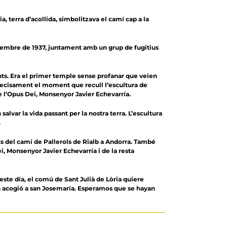
a, terra d’acollida, simbolitzava el camí cap a la
 desembre de 1937, juntament amb un grup de fugitius
nts. Era el primer temple sense profanar que veien
s precisament el moment que recull l’escultura de
 l’Opus Dei, Monsenyor Javier Echevarría.
salvar la vida passant per la nostra terra. L’escultura
.
ics del camí de Pallerols de Rialb a Andorra. També
, Monsenyor Javier Echevarría i de la resta
 día, el comú de Sant Julià de Lòria quiere
a acogió a san Josemaría. Esperamos que se hayan