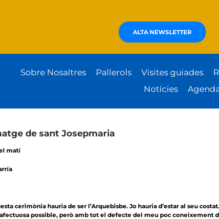
ALTA NEWSLETTER
Sobre Nosaltres
Pallerols
Visites guiades
R
Notícies
Agend
 imatge de sant Josepmaria
l matí
rría
ta cerimònia hauria de ser l’Arquebisbe. Jo hauria d’estar al seu costat
 afectuosa possible, però amb tot el defecte del meu poc coneixement de