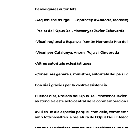
Benvolgudes autoritats:
-Arquebisbe d’Urgell i Copríncep d’Andorra, Monsen
-Prelat de l’Opus Dei, Monsenyor Javier Echevarría
-Vicari regional a Espanya, Ramón Herrando Prat de 
-Vicari per Catalunya, Antoni Pujals i Ginebreda
-Altres autoritats eclesiàstiques
-Consellers generals, ministres, autoritats del país i 
Bon dia i gràcies per la vostra assistència.
Buenos días, Prelado del Opus Dei, Monseñor Javier E
asistencia a este acto central de la conmemoración de
Avui és un dia especial perquè, com deia, commemore
amb tots nosaltres la prelatura de l’Opus Dei i l’Asso
I és que el Principat, país neutral i pacificador, va 