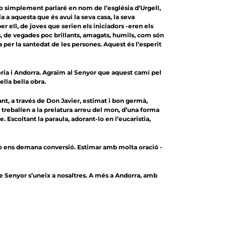
Jo simplement parlaré en nom de l’església d’Urgell,
 a aquesta que és avui la seva casa, la seva
r ell, de joves que serien els iniciadors -eren els
its, de vegades poc brillants, amagats, humils, com són
ia per la santedat de les persones. Aquest és l’esperit
òria i Andorra. Agraïm al Senyor que aquest camí pel
ella bella obra.
t, a través de Don Javier, estimat i bon germà,
ui treballen a la prelatura arreu del mon, d’una forma
. Escoltant la paraula, adorant-lo en l’eucaristia,
Això ens demana conversió. Estimar amb molta oració -
re Senyor s’uneix a nosaltres. A més a Andorra, amb