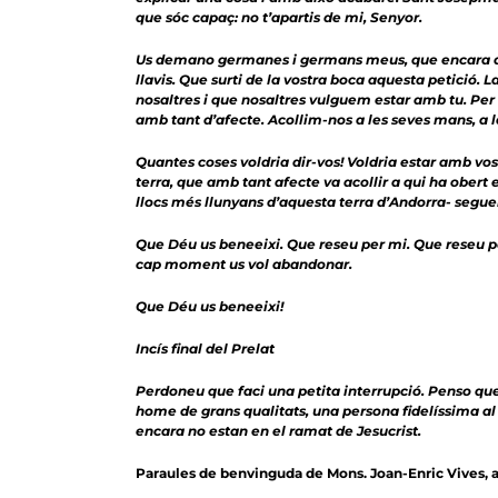
que sóc capaç: no t’apartis de mi, Senyor.
Us demano germanes i germans meus, que encara que 
llavis. Que surti de la vostra boca aquesta petició
nosaltres i que nosaltres vulguem estar amb tu. Per 
amb tant d’afecte. Acollim-nos a les seves mans, a la 
Quantes coses voldria dir-vos! Voldria estar amb vosa
terra, que amb tant afecte va acollir a qui ha obert 
llocs més llunyans d’aquesta terra d’Andorra- segu
Que Déu us beneeixi. Que reseu per mi. Que reseu p
cap moment us vol abandonar.
Que Déu us beneeixi!
Incís final del Prelat
Perdoneu que faci una petita interrupció. Penso que t
home de grans qualitats, una persona fidelíssima al 
encara no estan en el ramat de Jesucrist.
Paraules de benvinguda de Mons. Joan-Enric Vives, a