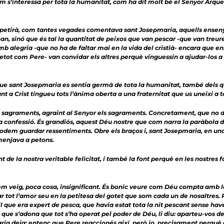
’interessa per tota la humanitat, com ha dit molt bé el Senyor Arquebi
 repetirà, com tantes vegades comentava sant Josepmaria, aquells ense
an, sinó que és tal la quantitat de peixos que van pescar -que van treu
 alegria -que no ha de faltar mai en la vida del cristià- encara que e
ot com Pere- van convidar els altres perquè vinguessin a ajudar-los a p
que sant Josepmaria es sentia germà de tota la humanitat, també dels
nt a Crist tingueu tots l’ànima oberta a una fraternitat que us uneixi a t
ls sagraments, agraint al Senyor els sagraments. Concretament, que no
confessió. És grandiós, aquest Déu nostre que com narra la paràbola de
dem guardar ressentiments. Obre els braços i, sant Josepmaria, en una t
l menjava a petons.
e la nostra veritable felicitat, i també la font perquè en les nostres f
 em veig, poca cosa, insignificant. És bonic veure com Déu compta amb la 
car tot l’amor seu en la petitesa del gotet que som cada un de nosaltres
ue era expert de pesca, que havia estat tota la nit pescant sense haver a
ue s’adona que tot s’ha operat pel poder de Déu, li diu: aparteu-vos de
ia deia: entenc que Pere reaccionés així, però jo, precisament perquè 