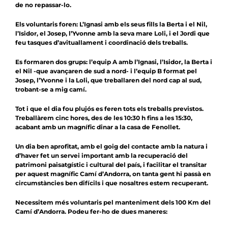
de no repassar-lo.
Els voluntaris foren: L’Ignasi amb els seus fills la Berta i el Nil,
l’Isidor, el Josep, l’Yvonne amb la seva mare Loli, i el Jordi que
feu tasques d’avituallament i coordinació dels treballs.
Es formaren dos grups: l’equip A amb l’Ignasi, l’Isidor, la Berta i
el Nil -que avançaren de sud a nord- i l’equip B format pel
Josep, l’Yvonne i la Loli, que treballaren del nord cap al sud,
trobant-se a mig camí.
Tot i que el dia fou plujós es feren tots els treballs previstos.
Treballàrem cinc hores, des de les 10:30 h fins a les 15:30,
acabant amb un magnífic dinar a la casa de Fenollet.
Un dia ben aprofitat, amb el goig del contacte amb la natura i
d’haver fet un servei important amb la recuperació del
patrimoni paisatgístic i cultural del país, i facilitar el transitar
per aquest magnífic Camí d’Andorra, on tanta gent hi passà en
circumstàncies ben difícils i que nosaltres estem recuperant.
Necessitem més voluntaris pel manteniment dels 100 Km del
Camí d’Andorra. Podeu fer-ho de dues maneres: