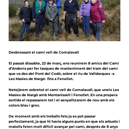
Notícies
Agenda
Contacte
Col.labora
Desbrossant el camí vell de Comalavall
El passat dissabte, 22 de març, ens reunírem 8 amics del Camí
d’Andorra per fer tasques de manteniment del tram del camí
que va des del Pont del Codó, sobre el riu de Valldarques -a
Les Masies de Nargó- fins a Fenollet.
Netejàrem sobretot el camí vell de Comalavall, que uneix Les
Masies de Nargó amb Montanissell i Fenollet. En una propera
sortida el repassarem tot i el senyalitzarem de nou amb els
colors blau i groc.
De moment amb els treballs fets ja es pot passar
perfectament, ja que hi havia alguns punts en que els arbusts i
matolls feien molt difícil avançar pel camí, després de 8 anys