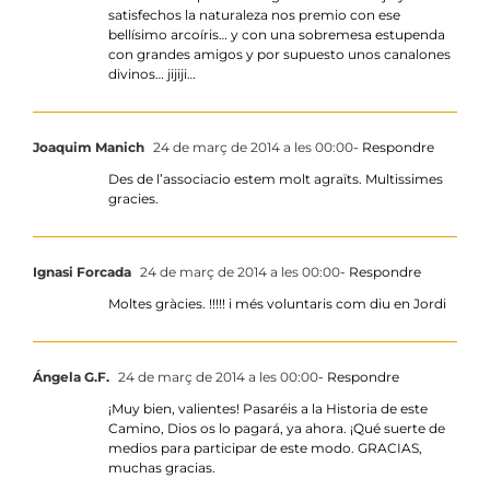
satisfechos la naturaleza nos premio con ese
bellísimo arcoíris… y con una sobremesa estupenda
con grandes amigos y por supuesto unos canalones
divinos… jijiji…
Joaquim Manich
24 de març de 2014 a les 00:00
- Respondre
Des de l’associacio estem molt agraïts. Multissimes
gracies.
Ignasi Forcada
24 de març de 2014 a les 00:00
- Respondre
Moltes gràcies. !!!!! i més voluntaris com diu en Jordi
Ángela G.F.
24 de març de 2014 a les 00:00
- Respondre
¡Muy bien, valientes! Pasaréis a la Historia de este
Camino, Dios os lo pagará, ya ahora. ¡Qué suerte de
medios para participar de este modo. GRACIAS,
muchas gracias.