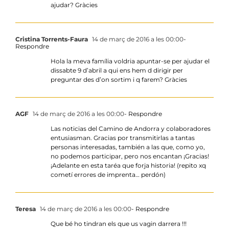
ajudar? Gràcies
Cristina Torrents-Faura
14 de març de 2016 a les 00:00
-
Respondre
Hola la meva família voldria apuntar-se per ajudar el
dissabte 9 d’abril a qui ens hem d dirigir per
preguntar des d’on sortim i q farem? Gràcies
AGF
14 de març de 2016 a les 00:00
- Respondre
Las noticias del Camino de Andorra y colaboradores
entusiasman. Gracias por transmitirlas a tantas
personas interesadas, también a las que, como yo,
no podemos participar, pero nos encantan ¡Gracias!
¡Adelante en esta taréa que forja historia! (repito xq
cometí errores de imprenta… perdón)
Teresa
14 de març de 2016 a les 00:00
- Respondre
Que bé ho tindran els que us vagin darrera !!!