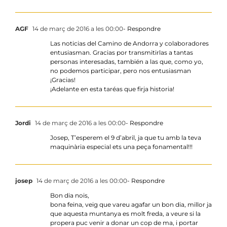
AGF
14 de març de 2016 a les 00:00
- Respondre
Las noticias del Camino de Andorra y colaboradores
entusiasman. Gracias por transmitirlas a tantas
personas interesadas, también a las que, como yo,
no podemos participar, pero nos entusiasman
¡Gracias!
¡Adelante en esta taréas que firja historia!
Jordi
14 de març de 2016 a les 00:00
- Respondre
Josep, T’esperem el 9 d’abril, ja que tu amb la teva
maquinària especial ets una peça fonamental!!!
josep
14 de març de 2016 a les 00:00
- Respondre
Bon dia nois,
bona feina, veig que vareu agafar un bon dia, millor ja
que aquesta muntanya es molt freda, a veure si la
propera puc venir a donar un cop de ma, i portar