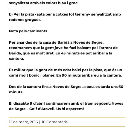
senyalitzat amb els colors blau i groc.
b) Per la pista -apta per a cotxes tot terreny- senyalitzat amb
rodones grogues.
Nota pels caminants
Per anar des de la casa de Baridà a Noves de Segre,
recomanem que la gent jove ho faci baixant pel Torrent de
Baridà, que és molt dret. En 45 minuts es pot arribar a la
cantera.
És millor que la gent de més edat baixi per la pista, que és un
camí molt bonic i planer. En 90 minuts arribareu a la cantera.
Des de la cantera fins a Noves de Segre, a peu, es tarda uns 60
minuts.
El dissabte 9 d’abril continuarem amb el tram següent: Noves
de Segre – Golf d’Aravell. Us hi esperem!
12 de març, 2016
|
10 Comentaris