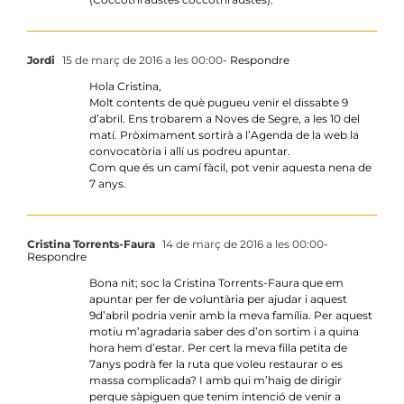
Jordi
15 de març de 2016 a les 00:00
- Respondre
Hola Cristina,
Molt contents de què pugueu venir el dissabte 9
d’abril. Ens trobarem a Noves de Segre, a les 10 del
matí. Pròximament sortirà a l’Agenda de la web la
convocatòria i allí us podreu apuntar.
Com que és un camí fàcil, pot venir aquesta nena de
7 anys.
Cristina Torrents-Faura
14 de març de 2016 a les 00:00
-
Respondre
Bona nit; soc la Cristina Torrents-Faura que em
apuntar per fer de voluntària per ajudar i aquest
9d’abril podria venir amb la meva família. Per aquest
motiu m’agradaria saber des d’on sortim i a quina
hora hem d’estar. Per cert la meva filla petita de
7anys podrà fer la ruta que voleu restaurar o es
massa complicada? I amb qui m’haig de dirigir
perque sàpiguen que tenim intenció de venir a