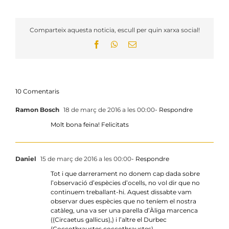
Comparteix aquesta noticia, escull per quin xarxa social!
Facebook
WhatsApp
Email:
10 Comentaris
Ramon Bosch
18 de març de 2016 a les 00:00
- Respondre
Molt bona feina! Felicitats
Daniel
15 de març de 2016 a les 00:00
- Respondre
Tot i que darrerament no donem cap dada sobre
l’observació d’espècies d’ocells, no vol dir que no
continuem treballant-hi. Aquest dissabte vam
observar dues espècies que no teníem el nostra
catàleg, una va ser una parella d’Àliga marcenca
((Circaetus gallicus),) i l’altre el Durbec
(Coccothraustes coccothraustes).