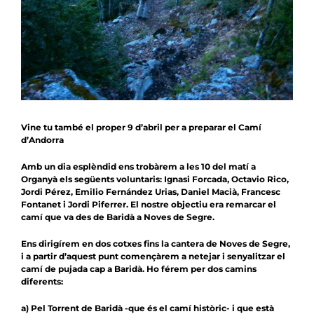
Notícies
Agenda
Contacte
Col.labora
Vine tu també el proper 9 d’abril per a preparar el Camí
d’Andorra
Amb un dia esplèndid ens trobàrem a les 10 del matí a
Organyà els següents voluntaris: Ignasi Forcada, Octavio Rico,
Jordi Pérez, Emilio Fernández Urias, Daniel Macià, Francesc
Fontanet i Jordi Piferrer. El nostre objectiu era remarcar el
camí que va des de Baridà a Noves de Segre.
Ens dirigírem en dos cotxes fins la cantera de Noves de Segre,
i a partir d’aquest punt començàrem a netejar i senyalitzar el
camí de pujada cap a Baridà. Ho férem per dos camins
diferents:
a) Pel Torrent de Baridà -que és el camí històric- i que està