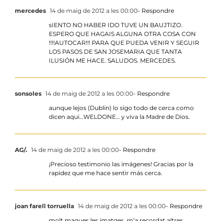
mercedes
14 de maig de 2012 a les 00:00
- Respondre
sIENTO NO HABER IDO TUVE UN BAUJTIZO.
ESPERO QUE HAGAIS ALGUNA OTRA COSA CON
!!!!AUTOCAR!!! PARA QUE PUEDA VENIR Y SEGUIR
LOS PASOS DE SAN JOSEMARIA QUE TANTA
ILUSIÓN ME HACE. SALUDOS. MERCEDES.
sonsoles
14 de maig de 2012 a les 00:00
- Respondre
aunque lejos (Dublin) lo sigo todo de cerca como
dicen aqui…WELDONE… y viva la Madre de Dios.
AG/.
14 de maig de 2012 a les 00:00
- Respondre
¡Precioso testimonio las imágenes! Gracias por la
rapidez que me hace sentir más cerca.
joan farell torruella
14 de maig de 2012 a les 00:00
- Respondre
molt maques les imatges, m’a recordat altres