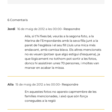
6 Comentaris
Jordi
16 de maig de 2012 a les 00:00
- Respondre
Aila, si t’hi fixes bé, veuràs a la segona foto, a la
Marina de l’Empordanès amb la seva filla junt a la
paret de l’església i el seu fill Lluís una mica més
endavant, amb camisa blava. Els altres mencionats
no es veuen (potser que algú estigui d’esquena), ja
que lògicament no tothom pot sortir a les fotos,
doncs hi assistiren unes 70 persones, i moltes van
marxar en acabar la missa.
Aila
15 de maig de 2012 a les 00:00
- Respondre
En aquestes fotos no apareix capmembre de les
famílies mencionades, i aixó que són força
conegudes a la regió