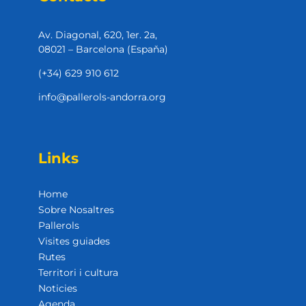
Av. Diagonal, 620, 1er. 2a,
08021 – Barcelona (Espaňa)
(+34) 629 910 612
info@pallerols-andorra.org
Links
Home
Sobre Nosaltres
Pallerols
Visites guiades
Rutes
Territori i cultura
Noticies
Agenda