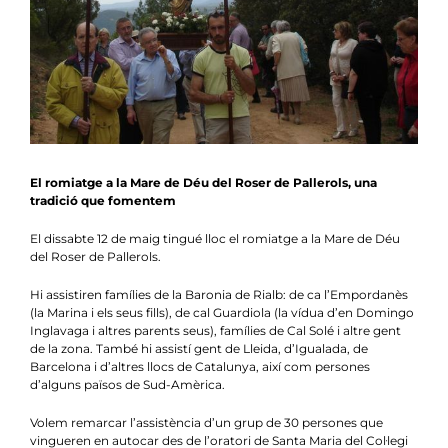
Notícies
Agenda
Contacte
Col.labora
El romiatge a la Mare de Déu del Roser de Pallerols, una
tradició que fomentem
El dissabte 12 de maig tingué lloc el romiatge a la Mare de Déu
del Roser de Pallerols.
Hi assistiren famílies de la Baronia de Rialb: de ca l’Empordanès
(la Marina i els seus fills), de cal Guardiola (la vídua d’en Domingo
Inglavaga i altres parents seus), famílies de Cal Solé i altre gent
de la zona. També hi assistí gent de Lleida, d’Igualada, de
Barcelona i d’altres llocs de Catalunya, així com persones
d’alguns països de Sud-Amèrica.
Volem remarcar l’assistència d’un grup de 30 persones que
vingueren en autocar des de l’oratori de
Santa Maria del Col·legi