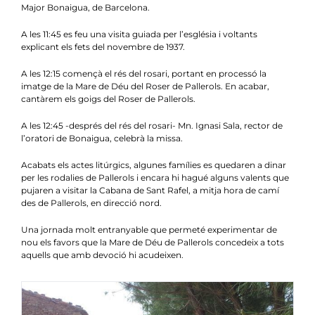
Major Bonaigua
, de Barcelona.
A les 11:45 es feu una visita guiada per l’església i voltants
explicant els fets del novembre de 1937.
A les 12:15 començà el rés del rosari, portant en processó la
imatge de la Mare de Déu del Roser de Pallerols. En acabar,
cantàrem els goigs del Roser de Pallerols.
A les 12:45 -després del rés del rosari- Mn. Ignasi Sala, rector de
l’oratori de Bonaigua, celebrà la missa.
Acabats els actes litúrgics, algunes famílies es quedaren a dinar
per les rodalies de Pallerols i encara hi hagué alguns valents que
pujaren a visitar la Cabana de Sant Rafel, a mitja hora de camí
des de Pallerols, en direcció nord.
Una jornada molt entranyable que permeté experimentar de
nou els favors que la Mare de Déu de Pallerols concedeix a tots
aquells que amb devoció hi acudeixen.