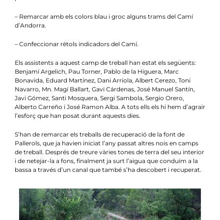
– Remarcar amb els colors blau i groc alguns trams del Camí
d’Andorra.
– Confeccionar rètols indicadors del Camí.
Els assistents a aquest camp de treball han estat els següents:
Benjamí Argelich, Pau Torner, Pablo de la Higuera, Marc
Bonavida, Eduard Martínez, Dani Arriola, Albert Cerezo, Toni
Navarro, Mn. Magí Ballart, Gavi Cárdenas, José Manuel Santín,
Javi Gómez, Santi Mosquera, Sergi Sambola, Sergio Orero,
Alberto Carreño i José Ramon Alba. A tots ells els hi hem d’agrair
l’esforç que han posat durant aquests dies.
S’han de remarcar els treballs de recuperació de la font de
Pallerols, que ja havien iniciat l’any passat altres nois en camps
de treball. Després de treure vàries tones de terra del seu interior
i de netejar-la a fons, finalment ja surt l’aigua que conduïm a la
bassa a través d’un canal que també s’ha descobert i recuperat.