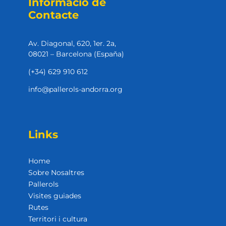
Informació de
Contacte
Av. Diagonal, 620, 1er. 2a,
08021 – Barcelona (Espaňa)
(+34) 629 910 612
info@pallerols-andorra.org
Links
Home
Sobre Nosaltres
Pallerols
Visites guiades
Rutes
Territori i cultura