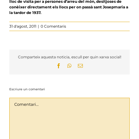
lloc de visita per a persones d’arreu del món, desitjoses de
conèixer directament els llocs per on passà sant Josepmaria a
la tardor de 1937.
31 d'agost, 2011
|
0 Comentaris
Comparteix aquesta noticia, escull per quin xarxa social!
Facebook
WhatsApp
Email:
Escriure un comentari
Comentari