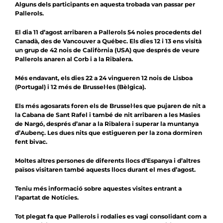
Notícies
Alguns dels participants en aquesta trobada van passar per
Pallerols.
Agenda
El dia 11 d’agost arribaren a Pallerols 54 noies procedents del
Canadà, des de Vancouver a Québec. Els dies 12 i 13 ens visità
Contacte
un grup de 42 nois de Califòrnia (USA) que després de veure
Pallerols anaren al Corb i a la Ribalera.
Col.labora
Més endavant, els dies 22 a 24 vingueren 12 nois de Lisboa
(Portugal) i 12 més de Brussel·les (Bèlgica).
Els més agosarats foren els de Brussel·les que pujaren de nit a
la Cabana de Sant Rafel i també de nit arribaren a les Masies
de Nargó, després d’anar a la Ribalera i superar la muntanya
d’Aubenç. Les dues nits que estigueren per la zona dormiren
fent bivac.
Moltes altres persones de diferents llocs d’Espanya i d’altres
països visitaren també aquests llocs durant el mes d’agost.
Teniu més informació sobre aquestes visites entrant a
l’apartat de
Notícies
.
Tot plegat fa que Pallerols i rodalies es vagi consolidant com a