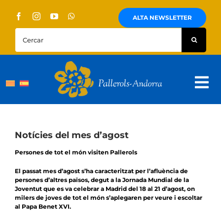
Skip
to
ALTA NEWSLETTER
content
Cercar:
Tog
Nav
Sobre Nosaltres
Pallerols
Notícies del mes d’agost
Persones de tot el món visiten Pallerols
Visites guiades
El passat mes d’agost s’ha caracteritzat per l’afluència de
Rutes
persones d’altres països, degut a la Jornada Mundial de la
Joventut que es va celebrar a Madrid del 18 al 21 d’agost, on
milers de joves de tot el món s’aplegaren per veure i escoltar
Territori i cultura
al Papa Benet XVI.