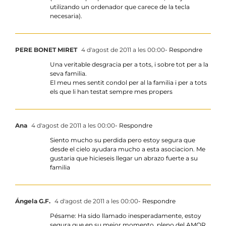
utilizando un ordenador que carece de la tecla
necesaria).
PERE BONET MIRET
4 d'agost de 2011 a les 00:00
- Respondre
Una veritable desgracia per a tots, i sobre tot per a la
seva familia.
El meu mes sentit condol per al la familia i per a tots
els que li han testat sempre mes propers
Ana
4 d'agost de 2011 a les 00:00
- Respondre
Siento mucho su perdida pero estoy segura que
desde el cielo ayudara mucho a esta asociacion. Me
gustaria que hicieseis llegar un abrazo fuerte a su
familia
Ángela G.F.
4 d'agost de 2011 a les 00:00
- Respondre
Pésame: Ha sido llamado inesperadamente, estoy
segura que en su mejor momento, pleno del AMOR