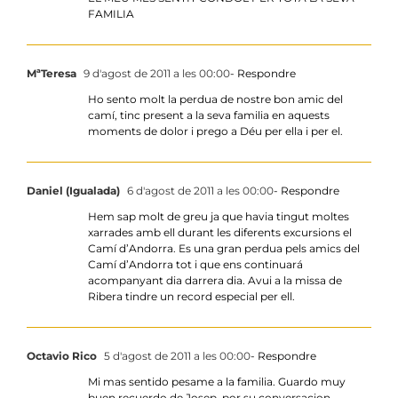
FAMILIA
MªTeresa
9 d'agost de 2011 a les 00:00
- Respondre
Ho sento molt la perdua de nostre bon amic del
camí, tinc present a la seva familia en aquests
moments de dolor i prego a Déu per ella i per el.
Daniel (Igualada)
6 d'agost de 2011 a les 00:00
- Respondre
Hem sap molt de greu ja que havia tingut moltes
xarrades amb ell durant les diferents excursions el
Camí d’Andorra. Es una gran perdua pels amics del
Camí d’Andorra tot i que ens continuará
acompanyant dia darrera dia. Avui a la missa de
Ribera tindre un record especial per ell.
Octavio Rico
5 d'agost de 2011 a les 00:00
- Respondre
Mi mas sentido pesame a la familia. Guardo muy
buen recuerdo de Josep, por su conversacion