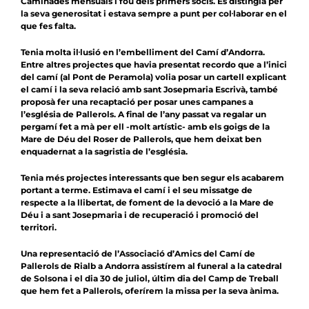
Caminades mensuals i fou dels primers socis. Es distingia per
la seva generositat i estava sempre a punt per col·laborar en el
que fes falta.
Tenia molta il·lusió en l’embelliment del Camí d’Andorra.
Entre altres projectes que havia presentat recordo que a l’inici
del camí (al Pont de Peramola) volia posar un cartell explicant
el camí i la seva relació amb sant Josepmaria Escrivà, també
proposà fer una recaptació per posar unes campanes a
l’església de Pallerols. A final de l’any passat va regalar un
pergamí fet a mà per ell -molt artístic- amb els goigs de la
Mare de Déu del Roser de Pallerols, que hem deixat ben
enquadernat a la sagristia de l’església.
Tenia més projectes interessants que ben segur els acabarem
portant a terme. Estimava el camí i el seu missatge de
respecte a la llibertat, de foment de la devoció a la Mare de
Déu i a sant Josepmaria i de recuperació i promoció del
territori.
Una representació de l’Associació d’Amics del Camí de
Pallerols de Rialb a Andorra assistírem al funeral a la catedral
de Solsona i el dia 30 de juliol, últim dia del Camp de Treball
que hem fet a Pallerols, oferírem la missa per la seva ànima.