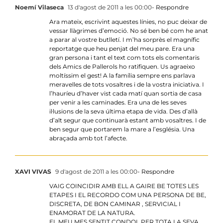
Noemí Vilaseca
13 d'agost de 2011 a les 00:00
- Respondre
Ara mateix, escrivint aquestes línies, no puc deixar de
vessar llàgrimes d’emoció. No sé ben bé com he anat
a parar al vostre butlletí. I m’ha sorprès el magnífic
reportatge que heu penjat del meu pare. Era una
gran persona i tant el text com tots els comentaris
dels Amics de Pallerols ho ratifiquen. Us agraeixo
moltíssim el gest! A la família sempre ens parlava
meravelles de tots vosaltres i de la vostra iniciativa. I
l’hauríeu d’haver vist cada matí quan sortia de casa
per venir a les caminades. Era una de les seves
il·lusions de la seva última etapa de vida. Des d’allà
d’alt segur que continuarà estant amb vosaltres. I de
ben segur que portarem la mare a l’església. Una
abraçada amb tot l’afecte.
XAVI VIVAS
9 d'agost de 2011 a les 00:00
- Respondre
VAIG COINCIDIR AMB ELL A GAIRE BE TOTES LES
ETAPES I EL RECORDO COM UNA PERSONA DE BE,
DISCRETA, DE BON CAMINAR , SERVICIAL I
ENAMORAT DE LA NATURA.
EL MEU MES SENTIT CONDOL PER TOTA LA SEVA