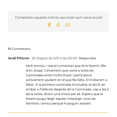
Comparteix aquesta noticia, escull per quin xarxa social!
Facebook
WhatsApp
Email:
18 Comentaris
Jordi Piferrer
20 d'agost de 2011 a les 00:00
- Respondre
Molt emotiu i real el comentari que fa la Noemí, filla
d’en Josep. Certament que venia a totes les
Caminades amb molta il·lusió i participava
activament ajudant en el que fes falta. El trobarem a
faltar. A la primera caminada d’octubre, el dia 8, en
arribar a Pallerols després de la Caminada, cap a les 5
de la tarda, direm una missa per ell. Espero que la
Noemí pugui llegir aquest missatge i avisi als
familiars i amics perquè hi poguin assisitir.