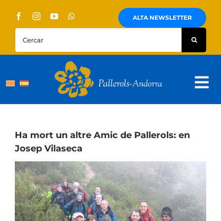
Skip
to
ALTA NEWSLETTER
content
Cercar:
Tog
Nav
Sobre Nosaltres
Pallerols
Ha mort un altre Amic de Pallerols: en
Josep Vilaseca
Visites guiades
Rutes
Territori i cultura