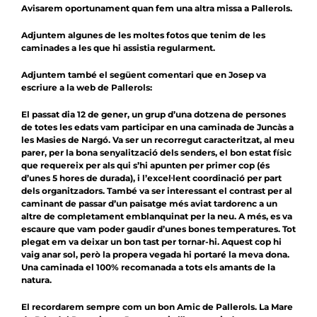
Avisarem oportunament quan fem una altra missa a Pallerols.
Adjuntem algunes de les moltes fotos que tenim de les
caminades a les que hi assistia regularment.
Adjuntem també el següent comentari que en Josep va
escriure a la web de Pallerols:
El passat dia 12 de gener, un grup d’una dotzena de persones
de totes les edats vam participar en una caminada de Juncàs a
les Masies de Nargó. Va ser un recorregut caracteritzat, al meu
parer, per la bona senyalització dels senders, el bon estat físic
que requereix per als qui s’hi apunten per primer cop (és
d’unes 5 hores de durada), i l’excel·lent coordinació per part
dels organitzadors. També va ser interessant el contrast per al
caminant de passar d’un paisatge més aviat tardorenc a un
altre de completament emblanquinat per la neu. A més, es va
escaure que vam poder gaudir d’unes bones temperatures. Tot
plegat em va deixar un bon tast per tornar-hi. Aquest cop hi
vaig anar sol, però la propera vegada hi portaré la meva dona.
Una caminada el 100% recomanada a tots els amants de la
natura.
El recordarem sempre com un bon Amic de Pallerols. La Mare