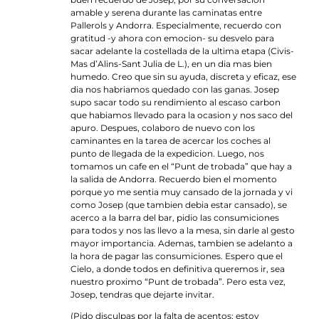
amable y serena durante las caminatas entre
Pallerols y Andorra. Especialmente, recuerdo con
gratitud -y ahora con emocion- su desvelo para
sacar adelante la costellada de la ultima etapa (Civis-
Mas d’Alins-Sant Julia de L.), en un dia mas bien
humedo. Creo que sin su ayuda, discreta y eficaz, ese
dia nos habriamos quedado con las ganas. Josep
supo sacar todo su rendimiento al escaso carbon
que habiamos llevado para la ocasion y nos saco del
apuro. Despues, colaboro de nuevo con los
caminantes en la tarea de acercar los coches al
punto de llegada de la expedicion. Luego, nos
tomamos un cafe en el “Punt de trobada” que hay a
la salida de Andorra. Recuerdo bien el momento
porque yo me sentia muy cansado de la jornada y vi
como Josep (que tambien debia estar cansado), se
acerco a la barra del bar, pidio las consumiciones
para todos y nos las llevo a la mesa, sin darle al gesto
mayor importancia. Ademas, tambien se adelanto a
la hora de pagar las consumiciones. Espero que el
Cielo, a donde todos en definitiva queremos ir, sea
nuestro proximo “Punt de trobada”. Pero esta vez,
Josep, tendras que dejarte invitar.
(Pido disculpas por la falta de acentos; estoy