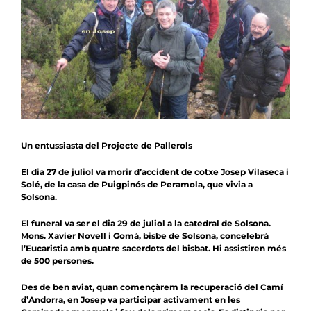
Notícies
Agenda
Contacte
Col.labora
Un entussiasta del Projecte de Pallerols
El dia 27 de juliol va morir d’accident de cotxe Josep Vilaseca i
Solé, de la casa de Puigpinós de Peramola, que vivia a
Solsona.
El funeral va ser el dia 29 de juliol a la catedral de Solsona.
Mons. Xavier Novell i Gomà, bisbe de Solsona, concelebrà
l’Eucaristia amb quatre sacerdots del bisbat. Hi assistiren més
de 500 persones.
Des de ben aviat, quan començàrem la recuperació del Camí
d’Andorra, en Josep va participar activament en les