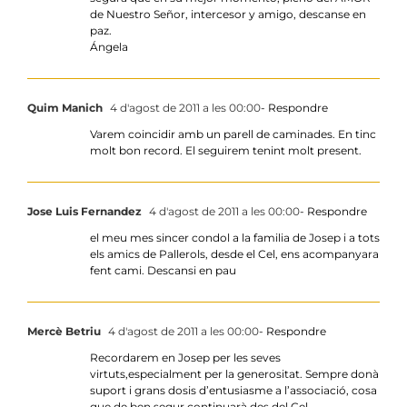
de Nuestro Señor, intercesor y amigo, descanse en
paz.
Ángela
Quim Manich
4 d'agost de 2011 a les 00:00
- Respondre
Varem coincidir amb un parell de caminades. En tinc
molt bon record. El seguirem tenint molt present.
Jose Luis Fernandez
4 d'agost de 2011 a les 00:00
- Respondre
el meu mes sincer condol a la familia de Josep i a tots
els amics de Pallerols, desde el Cel, ens acompanyara
fent cami. Descansi en pau
Mercè Betriu
4 d'agost de 2011 a les 00:00
- Respondre
Recordarem en Josep per les seves
virtuts,especialment per la generositat. Sempre donà
suport i grans dosis d’entusiasme a l’associació, cosa
que de ben segur continuarà des del Cel.