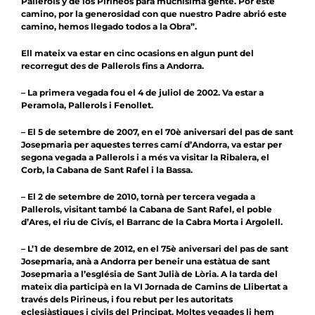
Pallerols y de los Pirineos para muchísima gente. Por este
camino, por la generosidad con que nuestro Padre abrió este
camino, hemos llegado todos a la Obra”.
Ell mateix va estar en cinc ocasions en algun punt del
recorregut des de Pallerols fins a Andorra.
– La primera vegada fou el 4 de juliol de 2002. Va estar a
Peramola, Pallerols i Fenollet.
– El 5 de setembre de 2007, en el 70è aniversari del pas de sant
Josepmaria per aquestes terres camí d’Andorra, va estar per
segona vegada a Pallerols i a més va visitar la Ribalera, el
Corb, la Cabana de Sant Rafel i la Bassa.
– El 2 de setembre de 2010, tornà per tercera vegada a
Pallerols, visitant també la Cabana de Sant Rafel, el poble
d’Ares, el riu de Civís, el Barranc de la Cabra Morta i Argolell.
– L’1 de desembre de 2012, en el
75è aniversari del pas de sant
Josepmaria
, anà a Andorra per beneir una estàtua de sant
Josepmaria a l’església de Sant Julià de Lòria. A la tarda del
mateix dia participà en la VI Jornada de Camins de Llibertat a
través dels Pirineus, i fou rebut per les autoritats
eclesiàstiques i civils del Principat. Moltes vegades li hem