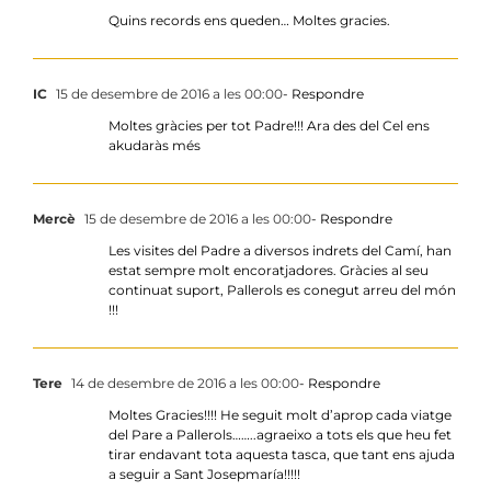
Quins records ens queden… Moltes gracies.
IC
15 de desembre de 2016 a les 00:00
- Respondre
Moltes gràcies per tot Padre!!! Ara des del Cel ens
akudaràs més
Mercè
15 de desembre de 2016 a les 00:00
- Respondre
Les visites del Padre a diversos indrets del Camí, han
estat sempre molt encoratjadores. Gràcies al seu
continuat suport, Pallerols es conegut arreu del món
!!!
Tere
14 de desembre de 2016 a les 00:00
- Respondre
Moltes Gracies!!!! He seguit molt d’aprop cada viatge
del Pare a Pallerols……..agraeixo a tots els que heu fet
tirar endavant tota aquesta tasca, que tant ens ajuda
a seguir a Sant Josepmaría!!!!!