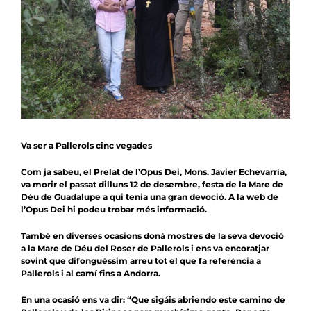
Notícies
Agenda
Contacte
Col.labora
Va ser a Pallerols cinc vegades
Com ja sabeu, el Prelat de l’Opus Dei, Mons. Javier Echevarría,
va morir el passat dilluns 12 de desembre, festa de la Mare de
Déu de Guadalupe a qui tenia una gran devoció. A la
web de
l’Opus Dei
hi podeu trobar més informació.
També en diverses ocasions donà mostres de la seva devoció
a la Mare de Déu del Roser de Pallerols i ens va encoratjar
sovint que difonguéssim arreu tot el que fa referència a
Pallerols i al camí fins a Andorra.
En una ocasió ens va dir: “Que sigáis abriendo este camino de