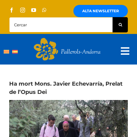
Skip
to
ALTA NEWSLETTER
content
Cercar:
Tog
Nav
Sobre Nosaltres
Pallerols
Ha mort Mons. Javier Echevarría, Prelat
de l’Opus Dei
Visites guiades
Rutes
Territori i cultura