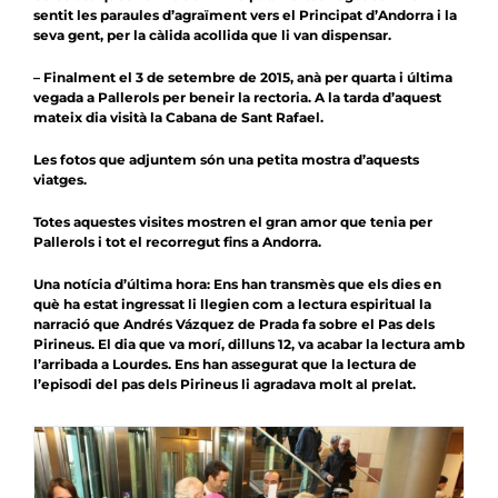
sentit les paraules d’agraïment vers el Principat d’Andorra i la
seva gent, per la càlida acollida que li van dispensar.
– Finalment el 3 de setembre de 2015, anà per quarta i última
vegada a
Pallerols per beneir la rectoria
. A la tarda d’aquest
mateix dia visità la Cabana de Sant Rafael.
Les fotos que adjuntem són una petita mostra d’aquests
viatges.
Totes aquestes visites mostren el gran amor que tenia per
Pallerols i tot el recorregut fins a Andorra.
Una notícia d’última hora: Ens han transmès que els dies en
què ha estat ingressat li llegien com a lectura espiritual la
narració que Andrés Vázquez de Prada fa sobre el Pas dels
Pirineus. El dia que va morí, dilluns 12, va acabar la lectura amb
l’arribada a Lourdes. Ens han assegurat que la lectura de
l’episodi del pas dels Pirineus li agradava molt al prelat.