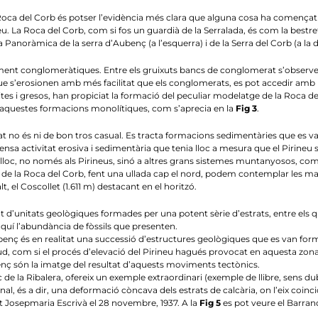
oca del Corb és potser l’evidència més clara que alguna cosa ha començat 
u. La Roca del Corb, com si fos un guardià de la Serralada, és com la bestre
 Panoràmica de la serra d’Aubenç (a l’esquerra) i de la Serra del Corb (a la 
conglomeràtiques. Entre els gruixuts bancs de conglomerat s’observen bé
e s’erosionen amb més facilitat que els conglomerats, es pot accedir amb rela
tites i gresos, han propiciat la formació del peculiar modelatge de la Roca d
 en aquestes formacions monolítiques, com s’aprecia en la
Fig 3
.
o és ni de bon tros casual. Es tracta formacions sedimentàries que es van
ntensa activitat erosiva i sedimentària que tenia lloc a mesura que el Pirine
oc, no només als Pirineus, sinó a altres grans sistemes muntanyosos, com el
s de la Roca del Corb, fent una ullada cap el nord, podem contemplar les ma
, el Coscollet (1.611 m) destacant en el horitzó.
d’unitats geològiques formades per una potent sèrie d’estrats, entre els 
quí l’abundància de fòssils que presenten.
ubenç és en realitat una successió d’estructures geològiques que es van f
, com si el procés d’elevació del Pirineu hagués provocat en aquesta zon
enç són la imatge del resultat d’aquests moviments tectònics.
ranc de la Ribalera, ofereix un exemple extraordinari (exemple de llibre, sens
, és a dir, una deformació còncava dels estrats de calcària, on l’eix coi
nt Josepmaria Escrivà el 28 novembre, 1937. A la
Fig 5
es pot veure el Barranc d