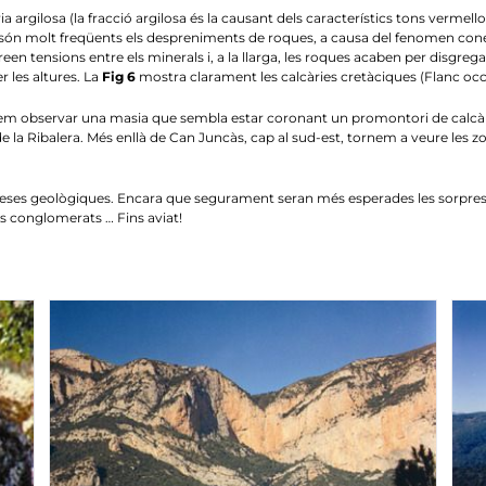
ria argilosa (la fracció argilosa és la causant dels característics tons verm
són molt freqüents els despreniments de roques, a causa del fenomen conegut
s creen tensions entre els minerals i, a la llarga, les roques acaben per disgr
r les altures. La
Fig 6
mostra clarament les calcàries cretàciques (Flanc occid
em observar una masia que sembla estar coronant un promontori de calcàries 
de la Ribalera. Més enllà de Can Juncàs, cap al sud-est, tornem a veure le
reses geològiques. Encara que segurament seran més esperades les sorpre
els conglomerats … Fins aviat!