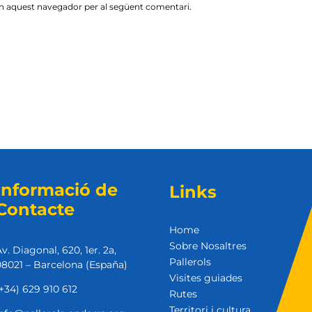
en aquest navegador per al següent comentari.
Informació de
Links
Contacte
Home
Sobre Nosaltres
v. Diagonal, 620, 1er. 2a,
Pallerols
8021 – Barcelona (Espaňa)
Visites guiades
+34) 629 910 612
Rutes
Territori i cultura