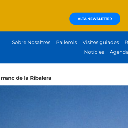
ALTA NEWSLETTER
Sobre Nosaltres
Pallerols
Visites guiades
R
Notícies
Agend
rranc de la Ribalera