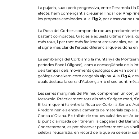
La pujada, suau però progressiva, entre Peramola i la R
efecte, hem començant a creuar el llindar del Prepirine
les properes caminades. A la
Fig 2
, pot observar-se una
La Roca del Corb es compon de roques predominantment 
bastant compactes. Gràcies a aquests últims nivells, qu
més tous, i per tant més fàcilment erosionables, de lu
el signe més clar de l’erosió diferencial que es dóna
La semblança del Corb amb la muntanya de Montserrat n
períodes Eocè i Oligocè), com a conseqüència de la i
dels temps i dels moviments geològics que van donar ll
geòlegs coneixem com orogènia alpina. A la
Fig 4
, de
quals destaca la serra d’Aubenç amb el seu punt més alt
Les serres marginals del Pirineu comprenen un conjunt 
Mesozoic. Pràcticament tots ells són d’origen marí, d’a
El tram que hi ha entre la Roca del Corb i la Serra d’A
Predominen els encavalcaments de materials cap al sud
Conca d’Oliana. Els tallats de roques calcàries del Aub
El punt d’arribada de l’itinerari, la capçalera del Bar
Concretament, es pot observar perfectament un sinclinal
celebra l’eucaristia, en record de la que va celebrar sa