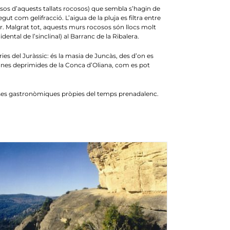
ellosos d’aquests tallats rocosos) que sembla s’hagin de
 com gelifracció. L’aigua de la pluja es filtra entre
egar. Malgrat tot, aquests murs rocosos són llocs molt
ental de l’sinclinal) al Barranc de la Ribalera.
del Juràssic: és la masia de Juncàs, des d’on es
s zones deprimides de la Conca d’Oliana, com es pot
ses gastronòmiques pròpies del temps prenadalenc.