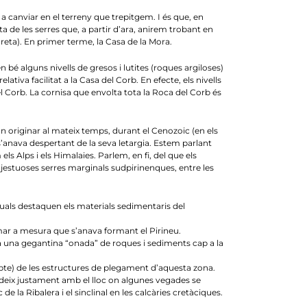
a canviar en el terreny que trepitgem. I és que, en
ta de les serres que, a partir d’ara, anirem trobant en
dreta). En primer terme, la Casa de la Mora.
 alguns nivells de gresos i lutites (roques argiloses)
tiva facilitat a la Casa del Corb. En efecte, els nivells
el Corb. La cornisa que envolta tota la Roca del Corb és
 originar al mateix temps, durant el Cenozoic (en els
u s’anava despertant de la seva letargia. Estem parlant
s Alps i els Himalaies. Parlem, en fi, del que els
jestuoses serres marginals sudpirinenques, entre les
quals destaquen els materials sedimentaris del
ormar a mesura que s’anava formant el Pirineu.
a una gegantina “onada” de roques i sediments cap a la
 dubte) de les estructures de plegament d’aquesta zona.
ncideix justament amb el lloc on algunes vegades se
e la Ribalera i el sinclinal en les calcàries cretàciques.