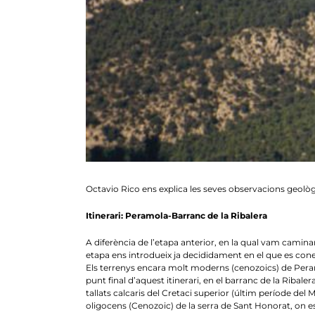
Octavio Rico ens explica les seves observacions geolo
Itinerari: Peramola-Barranc de la Ribalera
A diferència de l’etapa anterior, en la qual vam camina
etapa ens introdueix ja decididament en el que es coneix 
Els terrenys encara molt moderns (cenozoics) de Peramo
punt final d’aquest itinerari, en el barranc de la Riba
tallats calcaris del Cretaci superior (últim període 
oligocens (Cenozoic) de la serra de Sant Honorat, on e