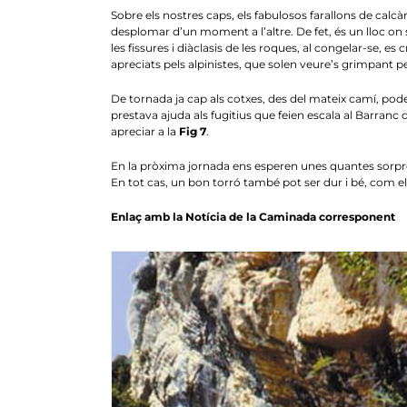
Sobre els nostres caps, els fabulosos farallons de calcà
desplomar d’un moment a l’altre. De fet, és un lloc on 
les fissures i diàclasis de les roques, al congelar-se, e
apreciats pels alpinistes, que solen veure’s grimpant pe
De tornada ja cap als cotxes, des del mateix camí, pod
prestava ajuda als fugitius que feien escala al Barranc 
apreciar a la
Fig 7
.
En la pròxima jornada ens esperen unes quantes sorp
En tot cas, un bon torró també pot ser dur i bé, com 
Enlaç amb la
Notícia de la Caminada
corresponent