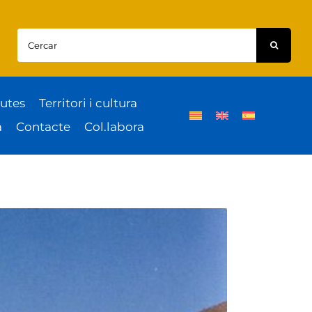
Cercar:
utes
Territori i cultura
a
Contacte
Col.labora