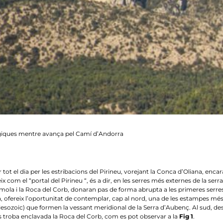
̀giques mentre avança pel Camí d’Andorra
r tot el dia per les estribacions del Pirineu, vorejant la Conca d’Oliana, enc
com el “portal del Pirineu “, és a dir, en les serres més externes de la serra
la i la Roca del Corb, donaran pas de forma abrupta a les primeres serres d
lera, ofereix l’oportunitat de contemplar, cap al nord, una de les estampes m
del Mesozoic) que formen la vessant meridional de la Serra d’Aubenç. Al sud,
s troba enclavada la Roca del Corb, com es pot observar a la
Fig 1
.