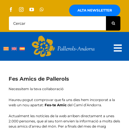
Skip
to
ALTA NEWSLETTER
content
Cercar:
Tog
Nav
Sobre Nosaltres
Pallerols
Fes Amics de Pallerols
Necessitem la teva col·laboració
Visites guiades
Haureu pogut comprovar que fa uns dies hem incorporat a la
Rutes
web un nou apartat:
Fes-te Amic
del Camí d’Andorra.
Actualment les notícies de la web arriben directament a unes
Territori i cultura
2.000 persones, que al seu torn envien la informació a molts dels
seus amics d’arreu del món. Per a finals del mes de maig