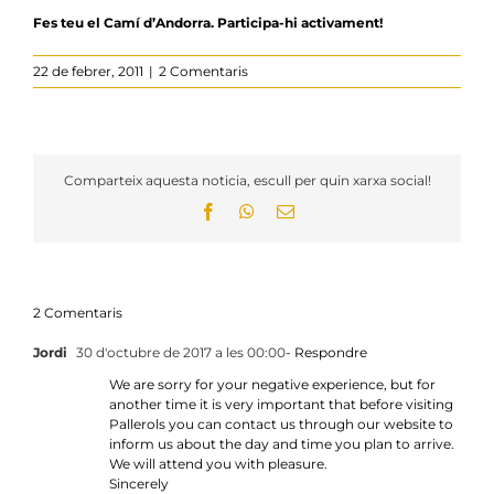
Fes teu el Camí d’Andorra. Participa-hi activament!
22 de febrer, 2011
|
2 Comentaris
Comparteix aquesta noticia, escull per quin xarxa social!
Facebook
WhatsApp
Email:
2 Comentaris
Jordi
30 d'octubre de 2017 a les 00:00
- Respondre
We are sorry for your negative experience, but for
another time it is very important that before visiting
Pallerols you can contact us through our website to
inform us about the day and time you plan to arrive.
We will attend you with pleasure.
Sincerely