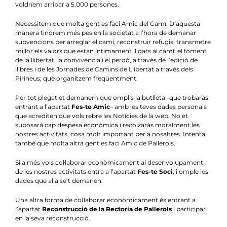
Notícies
voldríem arribar a 5.000 persones.
Necessitem que molta gent es faci Amic del Camí. D’aquesta
Agenda
manera tindrem més pes en la societat a l’hora de demanar
subvencions per arreglar el camí, reconstruir refugis, transmetre
Contacte
millor els valors que estan íntimament lligats al camí: el foment
de la llibertat, la convivència i el perdó, a través de l’edició de
llibres i de les Jornades de Camins de Llibertat a través dels
Col.labora
Pirineus, que organitzem freqüentment.
Per tot plegat et demanem que omplis la butlleta -que trobaràs
entrant a l’apartat
Fes-te Amic
– amb les teves dades personals
que acrediten que vols rebre les Notícies de la web. No et
suposarà cap despesa econòmica i recolzaràs moralment les
nostres activitats, cosa molt important per a nosaltres. Intenta
també que molta altra gent es faci Amic de Pallerols.
Si a més vols col·laborar econòmicament al desenvolupament
de les nostres activitats entra a l’apartat
Fes-te Soci
, i omple les
dades que allà se’t demanen.
Una altra forma de col·laborar econòmicament és entrant a
l’apartat
Reconstrucció de la Rectoria de Pallerols
i participar
en la seva reconstrucció.