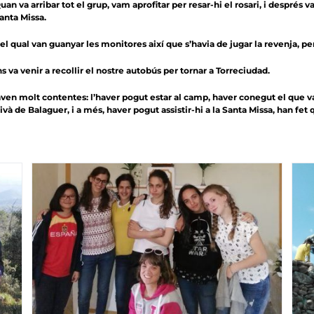
va arribar tot el grup, vam aprofitar per resar-hi el rosari, i després vam
Santa Missa.
l qual van guanyar les monitores així que s’havia de jugar la revenja, pe
ns va venir a recollir el nostre autobús per tornar a Torreciudad.
aven molt contentes: l’haver pogut estar al camp, haver conegut el que va pa
̀ de Balaguer, i a més, haver pogut assistir-hi a la Santa Missa, han fet