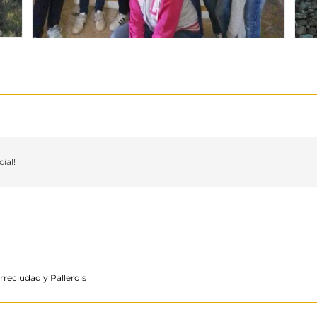
ial!
rreciudad y Pallerols