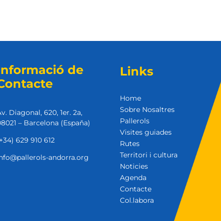
Informació de
Links
Contacte
Home
Sobre Nosaltres
v. Diagonal, 620, 1er. 2a,
Pallerols
8021 – Barcelona (Espaňa)
Visites guiades
+34) 629 910 612
Rutes
Territori i cultura
nfo@pallerols-andorra.org
Noticies
Agenda
Contacte
Col.labora