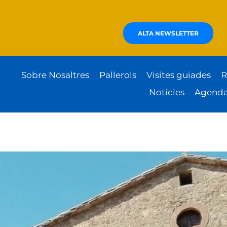
ALTA NEWSLETTER
Sobre Nosaltres
Pallerols
Visites guiades
R
Notícies
Agend