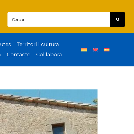
Cercar:
utes
Territori i cultura
a
Contacte
Col.labora