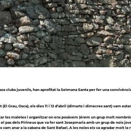
sos clubs juvenils, han aprofitat la Setmana Santa per fer una convivènci
t (El Grau, Osca), els dies 11 i 12 d’abril (dimarts i dimecres sant) vam estar
ixar les maletes i organitzar on ens posàvem (érem un grup molt nombrós),
ió el pas dels Pirineus que va fer sant Josepmaria amb un grup de nois joves
 ens vam anar a la cabana de Sant Rafael. A les noies els va agradar molt la