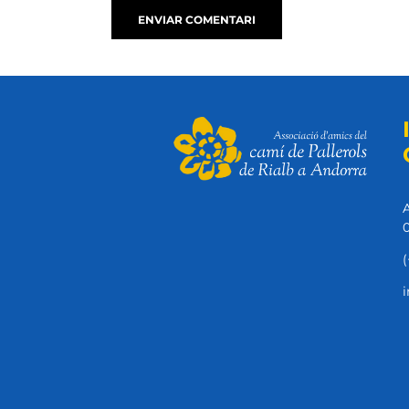
A
0
(
i