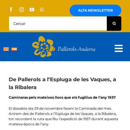
Skip
to
ALTA NEWSLETTER
content
Cercar:
Tog
Nav
Sobre Nosaltres
Pallerols
De Pallerols a l’Espluga de les Vaques, a
la Ribalera
Visites guiades
Caminaras pels mateixos llocs que els fugitius de l’any 1937
Rutes
El dissabte dia 29 de novembre farem la Caminada del mes.
Anirem des de Pallerols a l’Espluga de les Vaques, a la Ribalera,
Territori i cultura
tot recordant la ruta que féu l’expedició de 1937 durant aquesta
mateixa època de l’any.