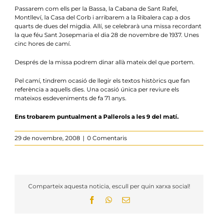
Notícies
Passarem com ells per la Bassa, la Cabana de Sant Rafel,
Montlleví, la Casa del Corb i arribarem a la Ribalera cap a dos
Agenda
quarts de dues del migdia. Allí, se celebrarà una missa recordant
la que féu Sant Josepmaria el dia 28 de novembre de 1937. Unes
cinc hores de camí.
Contacte
Després de la missa podrem dinar allà mateix del que portem.
Col.labora
Pel camí, tindrem ocasió de llegir els textos històrics que fan
referència a aquells dies. Una ocasió única per reviure els
mateixos esdeveniments de fa 71 anys.
Ens trobarem puntualment a Pallerols a les 9 del matí.
29 de novembre, 2008
|
0 Comentaris
Comparteix aquesta noticia, escull per quin xarxa social!
Facebook
WhatsApp
Email: