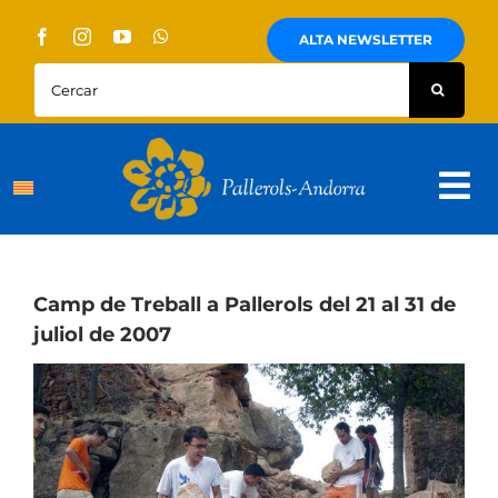
Skip
to
ALTA NEWSLETTER
content
Cercar:
Tog
Nav
Sobre Nosaltres
Pallerols
Camp de Treball a Pallerols del 21 al 31 de
juliol de 2007
Visites guiades
Rutes
Territori i cultura