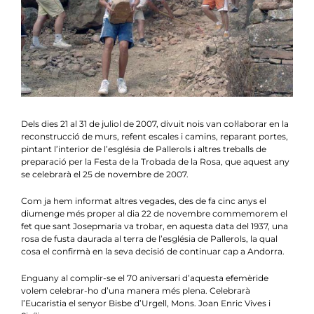
Notícies
Agenda
Contacte
Col.labora
Dels dies 21 al 31 de juliol de 2007, divuit nois van col·laborar en la
reconstrucció de murs, refent escales i camins, reparant portes,
pintant l’interior de l’església de Pallerols i altres treballs de
preparació per la Festa de la Trobada de la Rosa, que aquest any
se celebrarà el 25 de novembre de 2007.
Com ja hem informat altres vegades, des de fa cinc anys el
diumenge més proper al dia 22 de novembre commemorem el
fet que sant Josepmaria va trobar, en aquesta data del 1937, una
rosa de fusta daurada al terra de l’església de Pallerols, la qual
cosa el confirmà en la seva decisió de continuar cap a Andorra.
Enguany al complir-se el 70 aniversari d’aquesta efemèride
volem celebrar-ho d’una manera més plena. Celebrarà
l’Eucaristia el senyor Bisbe d’Urgell, Mons. Joan Enric Vives i