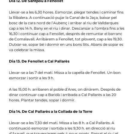
Dia 12. De Santpou a Fenollet
Llevar-se a les 6,30 hores. Esmorzar, plegar tendes i caminar fins
la Ribalera. A continuació pujar la Canal de la Jaça, baixar pel
bosc de la cara nord de l’Aubenç i arribar al riu de Valldarques
cap a les 14 h. Bany en el riu i dinar. Descansar a l’ombra fins a les
16,30 i continuar cap a Fenollet, després de remuntar el barranc
de Comalavall. Arribàrem a Fenollet, tot plovent, cap a les 19,30.
Dutxar-se, sopar bé i dormir en uns bons llits. Abans de sopar es
va celebrar la missa.
Dia 13. De Fenollet a Cal Pallarès
Llevar-se a las 7 del matí. Missa a la capella de Fenollet. Un bon
esmorzar i sortir a les 9 h.
A las 15,00 h. arribaren al poble d’Ares, on dinàrem. Després de
dinar continuar cap a Baridà i arribada a Cal Pallarès a las 20
hores. Plantar tendes, sopar i dormir.
Dia 14. De Cal Pallarès a la Collada de la Torre
Llevar-se a les 7,30 del matí. Missa a las 8 h. a Cal Pallarès. A
continuació esmorzar i sortida a les 9,30 h. en direcció al riu
d’Aravell, que travessàrem pels 4 nous ponts. Passat el riu i el