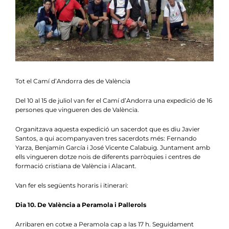
Notícies
Agenda
Contacte
Col.labora
Tot el Camí d’Andorra des de València
Del 10 al 15 de juliol van fer el Camí d’Andorra una expedició de 16
persones que vingueren des de València.
Organitzava aquesta expedició un sacerdot que es diu Javier
Santos, a qui acompanyaven tres sacerdots més: Fernando
Yarza, Benjamín García i José Vicente Calabuig. Juntament amb
ells vingueren dotze nois de diferents parròquies i centres de
formació cristiana de València i Alacant.
Van fer els següents horaris i itinerari:
Dia 10. De València a Peramola i Pallerols
Arribaren en cotxe a Peramola cap a las 17 h. Seguidament