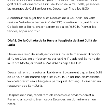
golf d’Aravell dinàrem a l’inici del bosc de la Caubella, passades
las granges de Cal Tamborino. Descansar fins a les 16,30.
A continuació pujar fins a les Roques de la Caubella, on vam
reviure l’estada de l’expedició de 1937, i continuar pujant fins la
Collada de la Torre, on arribàrem cap a les 19,30 h. Plantar las
tendes, sopar i dormir.
Dia 15. De la Collada de la Torre a l’església de Sant Julià de
Lòria
Llevar-se a las 6 del matí, esmorzar i iniciar la marxa en direcció
al riu de Civís, on arribàrem cap a les 9 h. Pujada del Barranc de
la Cabra Morta, arribant a Mas d’Alins cap a les 13 h.
Descansàrem una estona i baixàrem ràpidament cap a Sant Julià
de Lòria, on arribàrem cap a les 14,30 h. En arribar, els mossens
van celebrar missa a l’església parroquial i tot seguit dinar en un
restaurant de Sant Julià.
Després de dinar, recollírem els cotxes que havíem deixat a
Peramola i continuàrem cap a Escaldes, on dormírem en un
hotel.