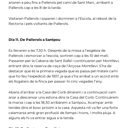
anaren a peu fins a Pallerols pel camí de Sant Marc, arribant a
Pallerols cap a les 8 de la tarda.
Visitaren Pallerols i soparen i dormiren a l’Escola, al rebost de la
Rectoria i pels voltants de Pallerols.
Dia 11. De Pallerols a Santpou
Es llevaren a les 7,30 h. Després de la missa a l’església de
Pallerols i esmorzar a l’escola, sortiren cap a les 10 del matí.
Passaren per la Cabana de Sant Rafel i continuaren per Montlleví,
entrant dins la reserva de caça de l’Arçosa-Montlleví. S’ha de
destacar que és la primera vegada que es passa pel mateix camí
que ho feu l’expedició de 1937, ja que s’ha arribat a un acord amb
els llogaters de la finca per passar-hi cinc vegades l’any.
Abans d’arribar a la Casa del Corb dinàrem i a continuació vam
anar a descansar una estona dins la Casa del Corb. Continuàrem
la marxa i cap a les 18,30 arribàrem a Santpou. Acampar amb
tendes dins el bosc pròxim a la casa. Aquesta nit va fer una forta
calamarsa amb gran profusió de llamps i trons, i molta pluja. A
alguns els hi va entrar aigua a la tenda.