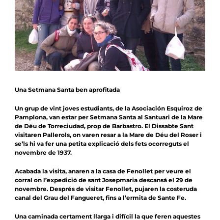
Notícies
Agenda
Contacte
Col.labora
Una Setmana Santa ben aprofitada
Un grup de vint joves estudiants, de la Asociación Esquiroz de
Pamplona, van estar per Setmana Santa al Santuari de la Mare
de Déu de Torreciudad, prop de Barbastro. El Dissabte Sant
visitaren Pallerols, on varen resar a la Mare de Déu del Roser i
se’ls hi va fer una petita explicació dels fets ocorreguts el
novembre de 1937.
Acabada la visita, anaren a la casa de Fenollet per veure el
corral on l’expedició de sant Josepmaria descansà el 29 de
novembre. Després de visitar Fenollet, pujaren la costeruda
canal del Grau del Fangueret, fins a l’ermita de Sante Fe.
Una caminada certament llarga i difícil la que feren aquestes