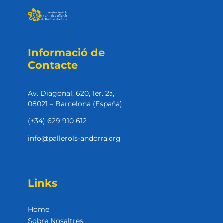
Informació de
Contacte
Av. Diagonal, 620, 1er. 2a,
08021 – Barcelona (Espaňa)
(+34) 629 910 612
info@pallerols-andorra.org
Links
Home
Sobre Nosaltres