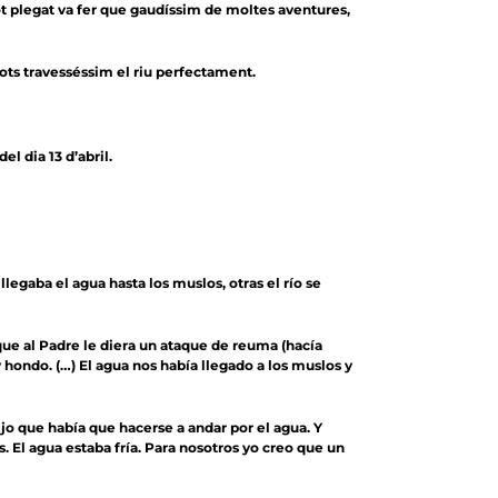
Tot plegat va fer que gaudíssim de moltes aventures,
tots travesséssim el riu perfectament.
el dia 13 d’abril.
egaba el agua hasta los muslos, otras el río se
que al Padre le diera un ataque de reuma (hacía
ndo. (…) El agua nos había llegado a los muslos y
ijo que había que hacerse a andar por el agua. Y
 El agua estaba fría. Para nosotros yo creo que un