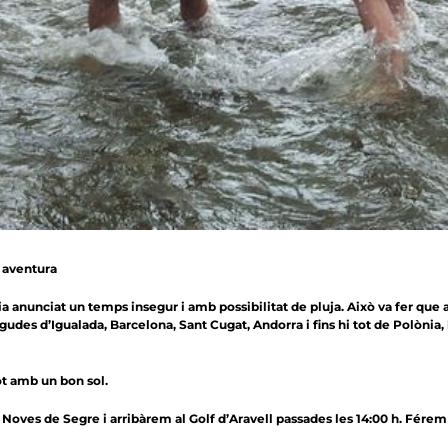
a aventura
ia anunciat un temps insegur i amb possibilitat de pluja. Això va fer que
vingudes d’Igualada, Barcelona, Sant Cugat, Andorra i fins hi tot de Polòni
ot amb un bon sol.
Noves de Segre i arribàrem al Golf d’Aravell passades les 14:00 h. Férem