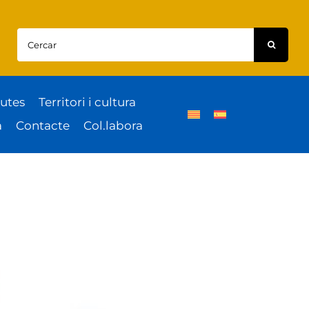
Cercar:
utes
Territori i cultura
a
Contacte
Col.labora