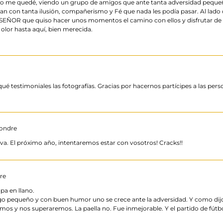
o me quedé, viendo un grupo de amigos que ante tanta adversidad pequeño
Iban con tanta ilusión, compañerismo y Fé que nada les podía pasar. Al la
R que quiso hacer unos momentos el camino con ellos y disfrutar de ésa a
u olor hasta aquí, bien merecida.
y qué testimoniales las fotografías. Gracias por hacernos partícipes a las 
pondre
iva. El próximo año, intentaremos estar con vosotros! Cracks!!
re
pa en llano.
 pequeño y con buen humor uno se crece ante la adversidad. Y como dijo Jor
mos y nos superaremos. La paella no. Fue inmejorable. Y el partido de fútbol 