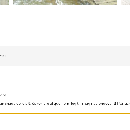
ial!
ndre
caminada del dia 9. és reviure el que hem llegit i imaginat; endevant! Màri