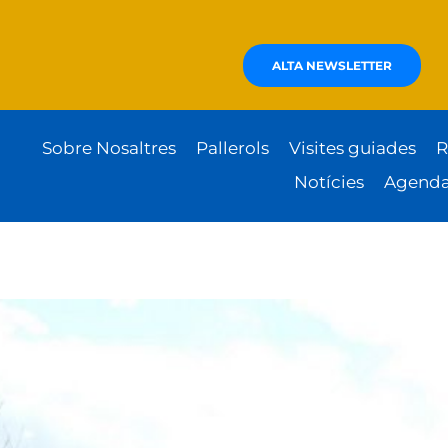
ALTA NEWSLETTER
Sobre Nosaltres
Pallerols
Visites guiades
R
Notícies
Agend