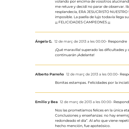
volando por encima de vosotros alucinand
me retuve y decidí no parar de observar. 
resplandecía, ERA JESUCRISTO NUESTRO SEÑO
imposible. La paella de lujo todavía llega s
¡¡¡ FELICIDADES CAMPEONES ¡¡¡
Ángela G.
12 de març de 2013 a les 00:00
- Respondre
¡Qué maravilla! superado las dificultades 
continuarán ¡Adelante!
Alberto Parreño
12 de març de 2013 a les 00:00
- Res
Bonitas estampas. Felicidades por la inciat
Emilio y Bea
12 de març de 2013 a les 00:00
- Respond
Nos las prometíamos felices en la única eta
Conclusiones y enseñanzas: no hay enemigo
redondeado el día”. Al año que viene repeti
hecho mención, fue apoteósico.