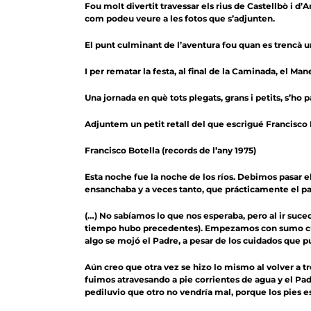
Fou molt divertit travessar els rius de Castellbò i d
com podeu veure a les fotos que s’adjunten.
El punt culminant de l’aventura fou quan es trencà un
I per rematar la festa, al final de la Caminada, el Ma
Una jornada en què tots plegats, grans i petits, s’ho p
Adjuntem un petit retall del que escrigué Francisco 
Francisco Botella (records de l’any 1975)
Esta noche fue la noche de los ríos. Debimos pasar e
ensanchaba y a veces tanto, que prácticamente el paso
(…) No sabíamos lo que nos esperaba, pero al ir suce
tiempo hubo precedentes). Empezamos con sumo cuida
algo se mojó el Padre, a pe­sar de los cuidados que 
Aún creo que otra vez se hizo lo mismo al volver a tr
fuimos atravesando a pie corrientes de agua y el Padr
pediluvio que otro no vendría mal, porque los pies 