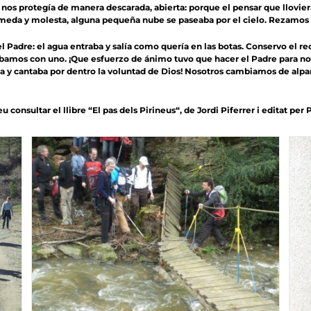
r nos protegía de manera descarada, abierta: porque el pensar que lloviera
́meda y molesta, alguna pequeña nube se paseaba por el cielo. Rezamos 
 Padre: el agua entraba y salía como quería en las botas. Conservo el r
bamos con uno. ¡Que esfuerzo de ánimo tuvo que hacer el Padre para no so
 fuera y cantaba por dentro la voluntad de Dios! Nosotros cambiamos de al
u consultar el llibre “
El pas dels Pirineus
“, de Jordi Piferrer i editat per 