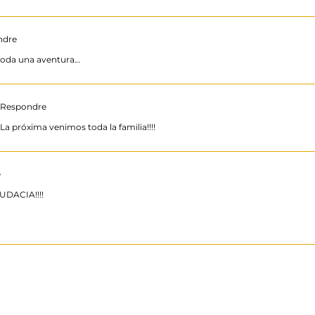
ndre
e toda una aventura…
 Respondre
a próxima venimos toda la familia!!!!
e
DACIA!!!!