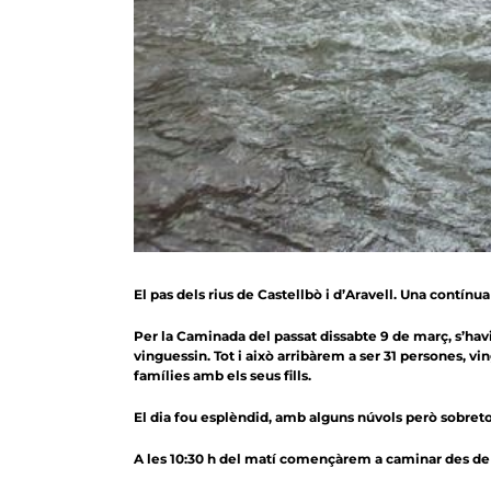
El pas dels rius de Castellbò i d’Aravell. Una contínu
Per la Caminada del passat dissabte 9 de març, s’hav
vinguessin. Tot i això arribàrem a ser 31 persones, 
famílies amb els seus fills.
El dia fou esplèndid, amb alguns núvols però sobret
A les 10:30 h del matí començàrem a caminar des de 