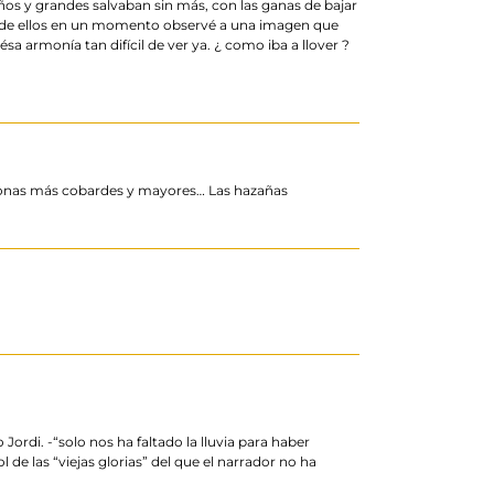
s y grandes salvaban sin más, con las ganas de bajar
do de ellos en un momento observé a una imagen que
rmonía tan difícil de ver ya. ¿ como iba a llover ?
personas más cobardes y mayores… Las hazañas
di. -“solo nos ha faltado la lluvia para haber
de las “viejas glorias” del que el narrador no ha