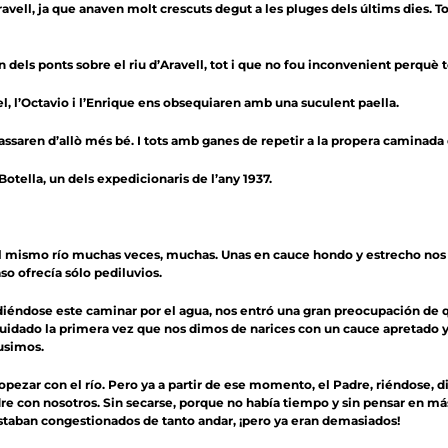
’Aravell, ja que anaven molt crescuts degut a les pluges dels últims dies. 
 dels ponts sobre el riu d’Aravell, tot i que no fou inconvenient perquè 
nel, l’Octavio i l’Enrique ens obsequiaren amb una suculent paella.
assaren d’allò més bé. I tots amb ganes de repetir a la propera caminada d
Botella, un dels expedicionaris de l’any 1937.
l mismo río muchas veces, muchas. Unas en cauce hondo y estrecho nos ll
 ofrecía sólo pediluvios.
diéndose este caminar por el agua, nos entró una gran preocupación de 
do la primera vez que nos dimos de narices con un cauce apretado y ho
pusimos.
opezar con el río. Pero ya a partir de ese momento, el Padre, riéndose, d
e con nosotros. Sin secarse, porque no había tiempo y sin pensar en más.
estaban congestionados de tanto andar, ¡pero ya eran demasiados!