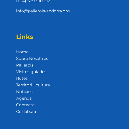
(+34) 629 910 612
info@pallerols-andorra.org
Links
Home
Sobre Nosaltres
Pallerols
Visites guiades
Rutes
Territori i cultura
Noticies
Agenda
Contacte
Col.labora