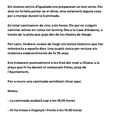
Notícies
Els nostres amics d’Igualada ens prepararan un bon arròs. Per
això no fa falta portar-se el dinar, sinó solament alguna cosa
Agenda
per a menjar durant la Caminada.
Contacte
En total caminarem de cinc a sis hores. Els qui no vulguin
caminar aniran en cotxe tot terreny fins a la Casa d’Aubenç, a
través de la pista que puja des de les Masies de Nargó.
Col.labora
Pel camí, tindrem ocasió de llegir els textos històrics que fan
referència a aquells dies. Una ocasió única per reviure els
mateixos esdeveniments de fa 76 anys.
Ens trobarem puntualment a les 9:45 del matí a Oliana, a la
plaça que hi ha davant el restaurant Palau, prop de
l’Ajuntament.
Per a veure una caminada semblant
clicar aquí
.
Notes.-
– La caminada acabarà cap a les 18.00 hores
– Hi ha missa a Organyà i Ponts a les 19.00 horas