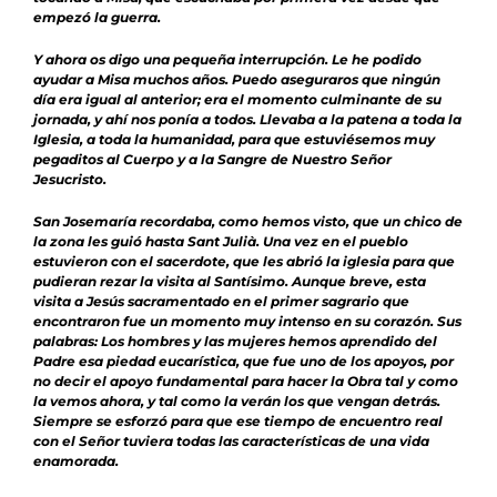
empezó la guerra.
Y ahora os digo una pequeña interrupción. Le he podido
ayudar a Misa muchos años. Puedo aseguraros que ningún
día era igual al anterior; era el momento culminante de su
jornada, y ahí nos ponía a todos. Llevaba a la patena a toda la
Iglesia, a toda la humanidad, para que estuviésemos muy
pegaditos
al Cuerpo y a la Sangre de Nuestro Señor
Jesucristo.
San Josemaría recordaba, como hemos visto, que un chico de
la zona les guió hasta Sant Julià. Una vez en el pueblo
estuvieron con el sacerdote, que les abrió la iglesia para que
pudieran rezar la visita al Santísimo. Aunque breve, esta
visita a Jesús sacramentado en el primer sagrario que
encontraron fue un momento muy intenso en su corazón. Sus
palabras:
Los hombres y las mujeres hemos aprendido del
Padre esa piedad eucarística, que fue uno de los apoyos, por
no decir el apoyo fundamental para hacer la Obra tal y como
la vemos ahora, y tal como la verán los que vengan detrás.
Siempre se esforzó para que ese tiempo de encuentro real
con el Señor tuviera todas las características de una vida
enamorada.