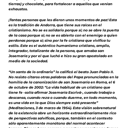
tierras) y chocolate, para fortalecer a aquellos que venían
exhaustos.
¡Tantas personas que les dieron unos momentos de paz! Esta
es la tradición de Andorra, que tiene sus raíces en el
cristianismo. No se es solidario porque sí; no se abre la puerta
de la casa porque sí; no se es abierto con el enemigo a quien
perdonas porque sí; sino por la fe cristiana que vivifica tu
estilo. Este es el auténtico humanismo cristiano, amplio,
integrador, totalizante de la persona, que amaba san
Josemaría y por el que luchó e hizo su gran apostolado en
medio de la sociedad.
“Un santo de lo ordinario” lo calificó el beato Juan Pablo II.
No resisto citaros otras palabras del Papa pronunciadas en la
homilía de la canonización de san Josemaría en Roma, el 6
de octubre de 2002: “La vida habitual de un cristiano que
tiene fe -solía afirmar Josemaría Escrivá-, cuando trabaja o
descansa, cuando reza o cuando duerme, en todo momento,
es una vida en la que Dios siempre está presente”
(Meditaciones, 3 de marzo de 1954). Esta visión sobrenatural
de la existencia abre un horizonte extraordinariamente rico
de perspectivas salvíficas, porque, también en el contexto
sólo aparentemente monótono del normal acontecer