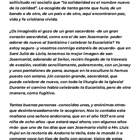
sollicitudo rei socialis que “la solidaridad es el nombre nuevo
de la caridad”. La acogida de tanta gente que huía, de un
bando o de otro, de un país o de otro, aquí encontraron paz,
vida y fe cristiana vivida.
¿Os imagináis el gozo de un gran sacerdote -de un gran
corazón sacerdotal, como era el de san Josemaría- poder
adorar de nuevo al Santísimo i celebrar la Eucaristía? Yo
estoy seguro -y vosotros conmigo estaréis de acuerdo- que en
Sant Julià de Lòria, tenemos la mejor imagen de san
Josemaría!, adorando al Señor, recién llegado de la travesía
de evasión, vestido sencillamente, pobremente, con un jersey
y unos pantalones de pana, aunque en la escultura lo hemos
puesto con sotana. ¡Un corazón grande, sacerdotal, que
puede celebrar de nuevo, con toda la liturgia de la Iglesia!
Durante el camino había celebrado la Eucaristía, pero de otra
manera, como fugitivo.
Tantas buenas personas -conocidas unas, y anónimas otras-
que desinteresadamente le acogieron. Nos lo contaba esta
mañana una señora andorrana, que en el año 1937 era una
niña de ocho años -que estará aquí ahora, con algunos años
más- que uno de los días que san Josemaría visitó a Mn. Lluís
Pujol en la rectoría de Andorra la Vella, éste le mandó ir a
comprar coca (un tipo de bollo con azúcar, típico de estas