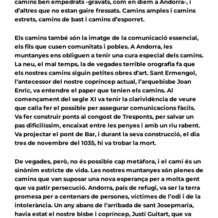
camins ben empedrats -gravats, com en diem a Andorra-, i
d’altres que no estan gaire fressats. Camins amples i camins
estrets, camins de bast i camins d’esporret.
Els camins també són la imatge de la comunicació essencial,
els fils que cusen comunitats i pobles. A Andorra, les
muntanyes ens obliguen a tenir una cura especial dels camins.
La neu, el mal temps, la de vegades terrible orografia fa que
els nostres camins siguin petites obres d’art. Sant Ermengol,
l’antecessor del nostre copríncep actual, l’arquebisbe Joan
Enric, va entendre el paper que tenien els camins. Al
començament del segle XI va tenir la clarividència de veure
que calia fer el possible per assegurar comunicacions fàcils.
Va fer construir ponts al congost de Tresponts, per salvar un
pas dificilíssim, encaixat entre les penyes i amb un riu rabent.
Va projectar el pont de Bar, i durant la seva construcció, el dia
tres de novembre del 1035, hi va trobar la mort.
De vegades, però, no és possible cap metàfora, i el camí és un
sinònim estricte de vida. Les nostres muntanyes són plenes de
camins que van suposar una nova esperança per a molta gent
que va patir persecució. Andorra, país de refugi, va ser la terra
promesa per a centenars de persones, víctimes de l’odi i de la
intolerància. Un any abans de l’arribada de sant Josepmaria,
havia estat el nostre bisbe i copríncep, Justí Guitart, que va