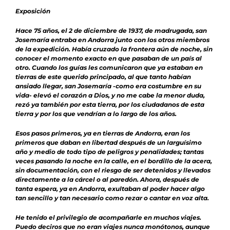
Exposición
Hace 75 años, el 2 de diciembre de 1937, de madrugada, san
Josemaría entraba en Andorra junto con los otros miembros
de la expedición. Había cruzado la frontera aún de noche, sin
conocer el momento exacto en que pasaban de un país al
otro. Cuando los guías les comunicaron que ya estaban en
tierras de este querido principado, al que tanto habían
ansiado llegar, san Josemaría -como era costumbre en su
vida- elevó el corazón a Dios, y no me cabe la menor duda,
rezó ya también por esta tierra, por los ciudadanos de esta
tierra y por los que vendrían a lo largo de los años.
Esos pasos primeros, ya en tierras de Andorra, eran los
primeros que daban en libertad después de un larguísimo
año y medio de todo tipo de peligros y penalidades; tantas
veces pasando la noche en la calle, en el bordillo de la acera,
sin documentación, con el riesgo de ser detenidos y llevados
directamente a la cárcel o al paredón. Ahora, después de
tanta espera, ya en Andorra, exultaban al poder hacer algo
tan sencillo y tan necesario como rezar o cantar en voz alta.
He tenido el privilegio de acompañarle en muchos viajes.
Puedo deciros que no eran viajes nunca monótonos, aunque