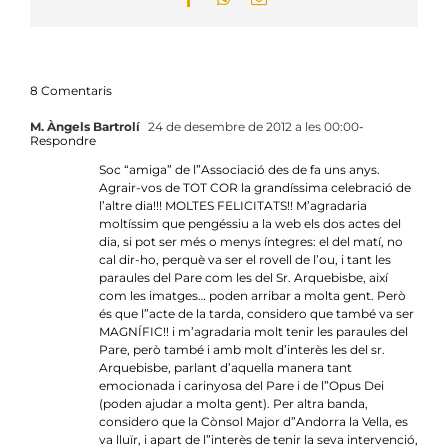
8 Comentaris
M. Àngels Bartrolí
24 de desembre de 2012 a les 00:00
-
Respondre
Soc “amiga” de l”Associació des de fa uns anys.
Agrair-vos de TOT COR la grandíssima celebració de
l’altre dia!!! MOLTES FELICITATS!! M’agradaria
moltíssim que pengéssiu a la web els dos actes del
dia, si pot ser més o menys íntegres: el del matí, no
cal dir-ho, perquè va ser el rovell de l’ou, i tant les
paraules del Pare com les del Sr. Arquebisbe, així
com les imatges… poden arribar a molta gent. Però
és que l”acte de la tarda, considero que també va ser
MAGNÍFIC!! i m’agradaria molt tenir les paraules del
Pare, però també i amb molt d’interès les del sr.
Arquebisbe, parlant d’aquella manera tant
emocionada i carinyosa del Pare i de l”Opus Dei
(poden ajudar a molta gent). Per altra banda,
considero que la Cònsol Major d”Andorra la Vella, es
va lluïr, i apart de l”interès de tenir la seva intervenció,