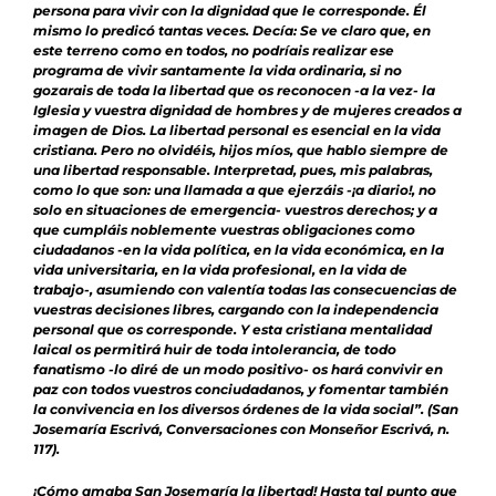
persona para vivir con la dignidad que le corresponde. Él
mismo lo predicó tantas veces. Decía:
Se ve claro que, en
este terreno como en todos, no podríais realizar ese
programa de vivir santamente la vida ordinaria, si no
gozarais de toda la libertad que os reconocen -a la vez- la
Iglesia y vuestra dignidad de hombres y de mujeres creados a
imagen de Dios. La libertad personal es esencial en la vida
cristiana. Pero no olvidéis, hijos míos, que hablo siempre de
una libertad responsable. Interpretad, pues, mis palabras,
como lo que son: una llamada a que ejerzáis -¡a diario!, no
solo en situaciones de emergencia- vuestros derechos; y a
que cumpláis noblemente vuestras obligaciones como
ciudadanos -en la vida política, en la vida económica, en la
vida universitaria, en la vida profesional, en la vida de
trabajo-, asumiendo con valentía todas las consecuencias de
vuestras decisiones libres, cargando con la independencia
personal que os corresponde. Y esta cristiana mentalidad
laical os permitirá huir de toda intolerancia, de todo
fanatismo -lo diré de un modo positivo- os hará convivir en
paz con todos vuestros conciudadanos, y fomentar también
la convivencia en los diversos órdenes de la vida social”
. (San
Josemaría Escrivá,
Conversaciones con Monseñor Escrivá
, n.
117).
¡Cómo amaba San Josemaría la libertad! Hasta tal punto que