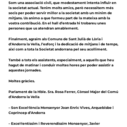
Som una associació civil, que modestament intenta influir en
la societat actual. Tenim molts amics, però necessitem més
socis per poder servir millor a la societat amb un mínim de
mitjans. Us animo a que formeu part de la mateixa amb la
vostra contribució. En el hall d’entrada hi trobareu unes
persones que us atendran amablement.
Finalment, agraïm als Comuns de Sant Julià de Lòria i
d’Andorra la Vella, l’esforç i la dedicació de mitjans i de temps,
així com a tota la Societat andorrana pel seu acolliment.
També a tots els assistents, especialment, a aquells que heu
hagut de matinar i conduir moltes hores per poder assistir a
aquestes jornades.
Moltes gràcies.
Parlament de la Hble. Sra. Rosa Ferrer, Cònsol Major del Comú
d’Andorra la Vella
– Son Excel·lència Monsenyor Joan Enric Vives, Arquebisbe i
Copríncep d’Andorra
– Excel·lentíssim i Reverendíssim Monsenyor, Javier