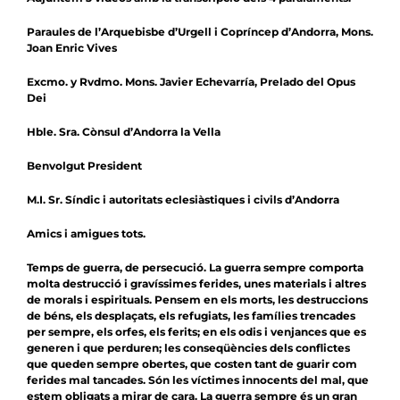
Paraules de l’Arquebisbe d’Urgell i Copríncep d’Andorra, Mons.
Joan Enric Vives
Excmo. y Rvdmo. Mons. Javier Echevarría, Prelado del Opus
Dei
Hble. Sra. Cònsul d’Andorra la Vella
Benvolgut President
M.I. Sr. Síndic i autoritats eclesiàstiques i civils d’Andorra
Amics i amigues tots.
Temps de guerra, de persecució. La guerra sempre comporta
molta destrucció i gravíssimes ferides,
unes materials i altres
de morals i espirituals. Pensem en els morts, les destruccions
de béns, els desplaçats, els refugiats, les famílies trencades
per sempre, els orfes, els ferits
; en els odis i venjances que es
generen i que perduren; les conseqüències dels conflictes
que queden sempre obertes, que costen tant de guarir com
ferides mal tancades.
Són les víctimes innocents del mal, que
estem obligats a mirar de cara. La guerra sempre és
un gran