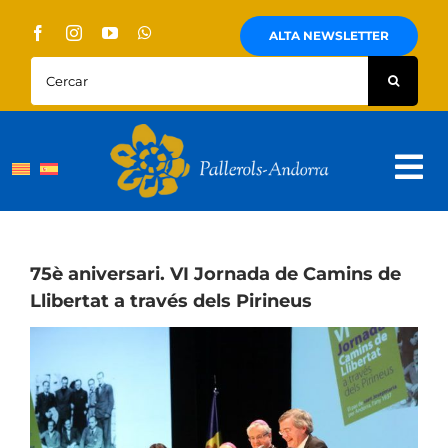
Skip
to
ALTA NEWSLETTER
content
Cercar:
Tog
Nav
Sobre Nosaltres
Pallerols
75è aniversari. VI Jornada de Camins de
Llibertat a través dels Pirineus
Visites guiades
Rutes
Territori i cultura