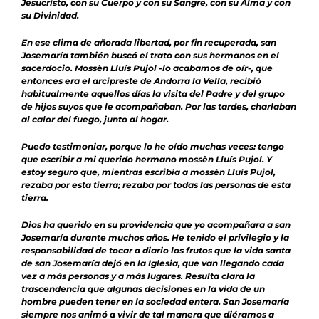
Jesucristo, con su Cuerpo y con su Sangre, con su Alma y con
su Divinidad
.
En ese clima de añorada libertad, por fin recuperada, san
Josemaría también buscó el trato con sus hermanos en el
sacerdocio. Mossèn Lluís Pujol -lo acabamos de oír-, que
entonces era el arcipreste de Andorra la Vella, recibió
habitualmente aquellos días la visita del Padre y del grupo
de hijos suyos que le acompañaban. Por las tardes, charlaban
al calor del fuego, junto al hogar.
Puedo testimoniar, porque lo he oído muchas veces:
tengo
que escribir a mi querido hermano mossèn Lluís Pujol
. Y
estoy seguro que, mientras escribía a mossèn Lluís Pujol,
rezaba por esta tierra; rezaba por todas las personas de esta
tierra.
Dios ha querido en su providencia que yo acompañara a san
Josemaría durante muchos años. He tenido el privilegio y la
responsabilidad de tocar a diario los frutos que la vida santa
de san Josemaría dejó en la Iglesia, que van llegando cada
vez a más personas y a más lugares. Resulta clara la
trascendencia que algunas decisiones en la vida de un
hombre pueden tener en la sociedad entera. San Josemaría
siempre nos animó a vivir de tal manera que diéramos a