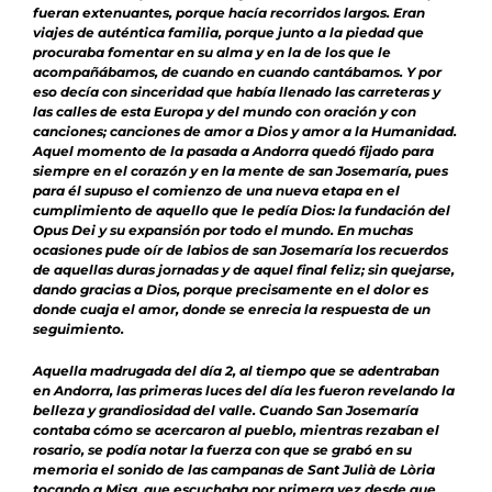
fueran extenuantes, porque hacía recorridos largos. Eran
viajes de auténtica familia, porque junto a la piedad que
procuraba fomentar en su alma y en la de los que le
acompañábamos, de cuando en cuando cantábamos. Y por
eso decía con sinceridad que había llenado las carreteras y
las calles de esta Europa y del mundo con oración y con
canciones; canciones de amor a Dios y amor a la Humanidad.
Aquel momento de la pasada a Andorra quedó fijado para
siempre en el corazón y en la mente de san Josemaría, pues
para él supuso el comienzo de una nueva etapa en el
cumplimiento de aquello que le pedía Dios: la fundación del
Opus Dei y su expansión por todo el mundo. En muchas
ocasiones pude oír de labios de san Josemaría los recuerdos
de aquellas duras jornadas y de aquel final feliz; sin quejarse,
dando gracias a Dios, porque precisamente en el dolor es
donde cuaja el amor, donde se enrecia la respuesta de un
seguimiento.
Aquella madrugada del día 2, al tiempo que se adentraban
en Andorra, las primeras luces del día les fueron revelando la
belleza y grandiosidad del valle. Cuando San Josemaría
contaba cómo se acercaron al pueblo, mientras rezaban el
rosario, se podía notar la fuerza con que se grabó en su
memoria el sonido de las campanas de Sant Julià de Lòria
tocando a Misa, que escuchaba por primera vez desde que