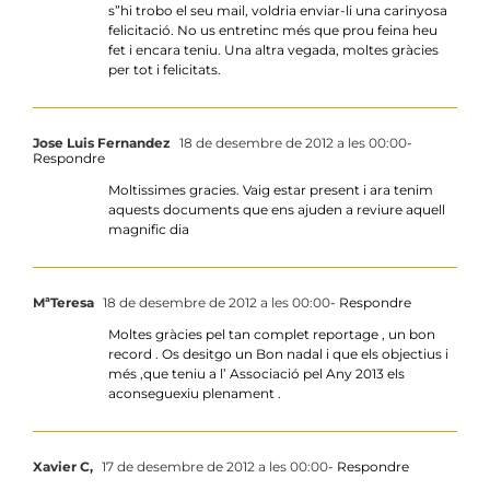
s”hi trobo el seu mail, voldria enviar-li una carinyosa
felicitació. No us entretinc més que prou feina heu
fet i encara teniu. Una altra vegada, moltes gràcies
per tot i felicitats.
Jose Luis Fernandez
18 de desembre de 2012 a les 00:00
-
Respondre
Moltissimes gracies. Vaig estar present i ara tenim
aquests documents que ens ajuden a reviure aquell
magnific dia
MªTeresa
18 de desembre de 2012 a les 00:00
- Respondre
Moltes gràcies pel tan complet reportage , un bon
record . Os desitgo un Bon nadal i que els objectius i
més ,que teniu a l’ Associació pel Any 2013 els
aconseguexiu plenament .
Xavier C,
17 de desembre de 2012 a les 00:00
- Respondre