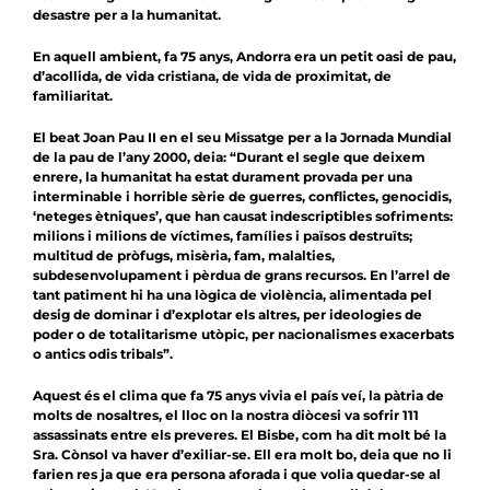
desastre per a la humanitat.
En aquell ambient, fa 75 anys, Andorra era un petit oasi de pau,
d’acollida, de vida cristiana, de vida de proximitat, de
familiaritat.
El beat Joan Pau II en el seu Missatge per a la Jornada Mundial
de la pau de l’any 2000, deia: “Durant el segle que deixem
enrere, la humanitat ha estat durament provada per una
interminable i horrible sèrie de guerres, conflictes, genocidis,
‘neteges ètniques’, que han causat indescriptibles sofriments:
milions i milions de víctimes, famílies i països destruïts;
multitud de pròfugs, misèria, fam, malalties,
subdesenvolupament i pèrdua de grans recursos. En l’arrel de
tant patiment hi ha una lògica de violència, alimentada pel
desig de dominar i d’explotar els altres, per ideologies de
poder o de totalitarisme utòpic, per nacionalismes exacerbats
o antics odis tribals”.
Aquest és el clima que fa 75 anys vivia el país veí, la pàtria de
molts de nosaltres, el lloc on la nostra diòcesi va sofrir 111
assassinats entre els preveres. El Bisbe, com ha dit molt bé la
Sra. Cònsol va haver d’exiliar-se. Ell era molt bo, deia que no li
farien res ja que era persona aforada i que volia quedar-se al