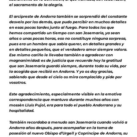
el sacramento de la alegría.
El arcipreste de Andorra también se sorprendió del constante
desvelo por los demás, que pudo percibir en muchos detalles
en esas pocas tardes junto al fuego. Para todos los que
hemos compartido un tiempo con san Josemaría, ya sean
años o unas pocas horas, eso no constituye ninguna sorpresa,
pues era un hombre que sabía querer, en detalles grandes y
en detalles pequeños, que el verdadero amor siempre valora.
Ese mismo cariño le llevaba también a agradecer con
magnanimidad: es de justicia que recuerde hoy la gratitud
que san Josemaría guardó siempre, durante toda su vida, por
la acogida que recibió en Andorra. Y yo os doy gracias,
sabiendo que desde el cielo os mira complacido y pide por
vosotros.
Este agradecimiento, especialmente visible en la emotiva
correspondencia que mantuvo durante muchos años con
mossèn Lluís Pujol, era para todo el pueblo Andorrano y su
hospitalidad.
También recordaba a menudo san Josemaría cuando volvió a
Andorra años después, para acompañar en la toma de
posesión al nuevo Obispo d’Urgell y Copríncipe de Andorra, su