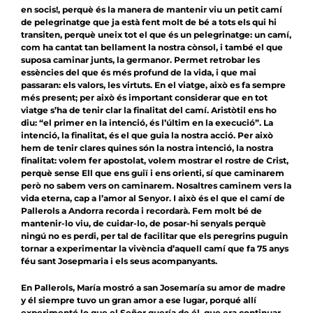
en socis!, perquè és la manera de mantenir viu un petit camí
de pelegrinatge que ja està fent molt de bé a tots els qui hi
transiten, perquè uneix tot el que és un pelegrinatge: un camí,
com ha cantat tan bellament la nostra cònsol, i també el que
suposa caminar junts, la germanor. Permet retrobar les
essències del que és més profund de la vida, i que mai
passaran: els valors, les virtuts. En el viatge, això es fa sempre
més present; per això és important considerar que en tot
viatge s’ha de tenir clar la finalitat del camí. Aristòtil ens ho
diu: “el primer en la intenció, és l’últim en la execució”. La
intenció, la finalitat, és el que guia la nostra acció. Per això
hem de tenir clares quines són la nostra intenció, la nostra
finalitat: volem fer apostolat, volem mostrar el rostre de Crist,
perquè sense Ell que ens guiï i ens orienti, sí que caminarem
però no sabem vers on caminarem. Nosaltres caminem vers la
vida eterna, cap a l’amor al Senyor. I això és el que el camí de
Pallerols a Andorra recorda i recordarà. Fem molt bé de
mantenir-lo viu, de cuidar-lo, de posar-hi senyals perquè
ningú no es perdi, per tal de facilitar que els peregrins puguin
tornar a experimentar la vivència d’aquell camí que fa 75 anys
féu sant Josepmaria i els seus acompanyants.
En Pallerols, María mostró a san Josemaría su amor de madre
y él siempre tuvo un gran amor a ese lugar, porqué allí
experimentó lo que el Señor quería de él, que era continuar,