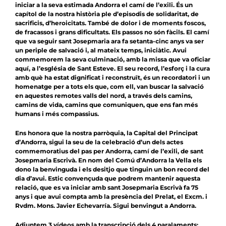
iniciar a la seva estimada Andorra el camí de l’exili. És un
capítol de la nostra història ple d’episodis de solidaritat, de
sacrificis, d’heroicitats. També de dolor i de moments foscos,
de fracassos i grans dificultats. Els passos no són fàcils. El camí
que va seguir sant Josepmaria ara fa setanta-cinc anys va ser
un periple de salvació i, al mateix temps, iniciàtic. Avui
commemorem la seva culminació, amb la missa que va oficiar
aquí, a l’església de Sant Esteve. El seu record, l’esforç i la cura
amb què ha estat dignificat i reconstruït, és un recordatori i un
homenatge per a tots els que, com ell, van buscar la salvació
en aquestes remotes valls del nord, a través dels camins,
camins de vida, camins que comuniquen, que ens fan més
humans i més compassius.
Ens honora que la nostra parròquia, la Capital del Principat
d’Andorra, sigui la seu de la celebració d’un dels actes
commemoratius del pas per Andorra, camí de l’exili, de sant
Josepmaria Escrivà. En nom del Comú d’Andorra la Vella els
dono la benvinguda i els desitjo que tinguin un bon record del
dia d’avui. Estic convençuda que podrem mantenir aquesta
relació, que es va iniciar amb sant Josepmaria Escrivà fa 75
anys i que avui compta amb la presència del Prelat, el Excm. i
Rvdm. Mons. Javier Echevarría. Sigui benvingut a Andorra.
Adjuntem 3 vídeos amb la transcripció dels 4 paralaments: