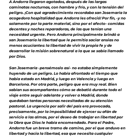
A Andorra llegaron agotados, después de las largas
caminatas nocturnas, con hambre y frío, y con la tensión del
peligro. ¡Con qué agradecimiento recordaba san Josemaría la
acogedora hospitalidad que Andorra les ofreció! Por fin, -y no
solamente por la parte material, sino por el afecto- comidas
decentes y noches reparadoras, de las que tenían una
necesidad urgente. Pero Andorra principalmente brindó a
san Josemaría la libertad que le permitía saciar ansias no
menos acuciantes: la libertad de vivir la propia fe y de
desarrollar la misión sobrenatural a la que se sabía llamado
por Dios.
San Josemaría -pensémoslo así- no estaba simplemente
huyendo de un peligro. Lo había afrontado el tiempo que
había estado en Madrid, y luego en Valencia y luego en
Barcelona. Por otra parte, peligro que era muy real. Bien
sabían sus acompañantes cómo se debatió durante todo el
viaje entre seguir adelante y volver a Madrid, donde
quedaban tantas personas necesitadas de su atención
pastoral. La urgencia por salir del país era provocada,
precisamente, por la imposibilidad de ejercer su afán de
servicio a las almas, por el deseo de trabajar en libertad por
la Obra que Dios le había encomendado. Para el Padre,
Andorra fue un breve tramo de camino, por el que anduvo en
libertad y hacia la libertad, esa que necesita cualquier