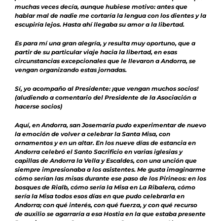
muchas veces decía, aunque hubiese motivo:
antes que
hablar mal de nadie me cortaría la lengua con los dientes y la
escupiría lejos.
Hasta ahí llegaba su amor a la libertad.
Es para mí una gran alegría, y resulta muy oportuno, que a
partir de su particular viaje hacia la libertad, en esas
circunstancias excepcionales que le llevaron a Andorra, se
vengan organizando estas jornadas.
Sí, yo acompaño al Presidente: ¡que vengan muchos socios!
(aludiendo a comentario del Presidente de la Asociación a
hacerse socios)
Aquí, en Andorra, san Josemaría pudo experimentar de nuevo
la emoción de volver a celebrar la Santa Misa, con
ornamentos y en un altar. En los nueve días de estancia en
Andorra celebró el Santo Sacrificio en varias iglesias y
capillas de Andorra la Vella y Escaldes, con una unción que
siempre impresionaba a los asistentes.
Me gusta imaginarme
cómo serían las misas durante ese paso de los Pirineos: en los
bosques de Rialb, cómo sería la Misa en La Ribalera, cómo
sería la Misa todos esos días en que pudo celebrarla en
Andorra; con qué interés, con qué fuerza, y con qué recurso
de auxilio se agarraría a esa Hostia en la que estaba presente