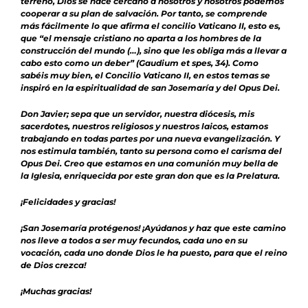
terreno, Dios se hace cercano a nosotros y nosotros podemos
cooperar a su plan de salvación. Por tanto, se comprende
más fácilmente lo que afirma el concilio Vaticano II, esto es,
que “el mensaje cristiano no aparta a los hombres de la
construcción del mundo (…), sino que les obliga más a llevar a
cabo esto como un deber” (Gaudium et spes, 34). Como
sabéis muy bien, el Concilio Vaticano II, en estos temas se
inspiró en la espiritualidad de san Josemaría y del Opus Dei.
Don Javier; sepa que un servidor, nuestra diócesis, mis
sacerdotes, nuestros religiosos y nuestros laicos, estamos
trabajando en todas partes por una nueva evangelización. Y
nos estimula también, tanto su persona como el carisma del
Opus Dei. Creo que estamos en una comunión muy bella de
la Iglesia, enriquecida por este gran don que es la Prelatura.
¡Felicidades y gracias!
¡San Josemaría protégenos! ¡Ayúdanos y haz que este camino
nos lleve a todos a ser muy fecundos, cada uno en su
vocación, cada uno donde Dios le ha puesto, para que el reino
de Dios crezca!
¡Muchas gracias!