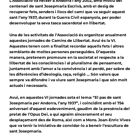
L’Associació va néixer a Andorra l’any 2002, amb motiu del
centenari de sant Josepmaria Escrivà, amb el desig de
recuperar fets, senders i llocs del camí que va seguir aquest
sant l’any 1937, durant la Guerra Civil espanyola, per poder
desenvolupar la seva tasca sacerdotal en llibertat.
Una de les activitats de l’Associació és organitzar anualment
aquestes jornades de Camins de Llibertat. Avui és la VI.
Aquestes tenen com a finalitat recordar aquells fets i altres
semblants de moltes persones perseguides. D’aquesta
manera, pretenem promoure en la societat el respecte a la
llibertat de les consciències i al pluralisme de pensament,
juntament amb l’amor a la convivència i al perdó, per sobre de
les diferències d’ideologia, raça, religió … Són valors que
sempre va difondre i va viure sant Josepmaria i que són molt
actuals i necessaris.
Avui, en aquestes VI jornades sota el lema: “El pas de sant
Josepmaria per Andorra, l’any 1937”, i coincidint amb el 75è
aniversari d’aquest esdeveniment, gaudim de la presència del
prelat de l’Opus Dei, a qui agraïm sincerament el seu
desplaçament des de Roma, així com a Mons. Joan-Enric Vives
que va tenir la iniciativa de convidar-lo a beneir l’escultura de
sant Josepmaria.