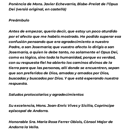
Ponència de Mons. Javier Echevarría, Bisbe-Prelat de l’Opus
Dei
(versió original, en castellà)
Preámbulo
Antes de empezar, quería decir, que estoy un poco aturdido
por el afecto que me habéis mostrado. He podido superar esa
confusión pensando que era agradecimiento a nuestro
Padre, a san Josemaría; que vuestro afecto lo dirigís a san
Josemaría, a quien le debe tanto, no solamente el Opus Dei,
como es lógico, sino toda la humanidad, porque es verdad,
con su respuesta fiel ha abierto los caminos divinos de la
tierra para que las personas, allí donde se encuentren, sepan
que son preferidos de Dios, amadas y amados por Dios,
buscadas y buscados por Dios. Y que está esperando nuestra
respuesta.
Saludos protocolarios y agradecimientos
Su excelencia, Mons. Joan-Enric Vives y Sicilia, Copríncipe
episcopal de Andorra.
Honorable Sra. María Rosa Ferrer Obiols, Cònsol Major de
Andorra la Vella.