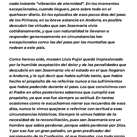
cada instante “vibración de eternidad”. En los momentos
excepcionales, cuando lleguen, pero sobre todo en el
quehacer diario. En los episodios de esos pocos días del paso
de los Pirineos, en su breve estancia en Andorra, es posible
descubrir las virtudes que san Josemaría vivía
cotidianamente, y que con naturalidad le llevaron a
responder generosamente en circunstancias tan
excepcionales como las del paso por las montañas que
rodean a este país.
Como hemos oído, mossèn Lluís Pujol quedó impresionado
por la humilde aceptación del dolor y de las penalidades que
descubrió en san Josemaría: vio el estado en el que llegaron
a Andorra, y le oyó decir que había sufrido tanto, que había
hecho el propósito de no referirse nunca a los sufrimientos
que había padecido durante el paso. Los que convivimos con
el Padre en años posteriores sabemos que cumplió ese
propósito, ya que esa fue siempre su actitud. En tantas
ocasiones como le escuchamos narrar sus recuerdos de esos
días, nunca le vimos quejarse o referirse con acritud a esas
circunstancias históricas. Siempre le oímos hablar de la
necesidad de la reconciliación, pues san Josemaría era un
hombre que sabía perdonar, porque sabía perdonar por Dios.
Y por eso fue un gran paladín, un gran predicador del
sacramento de la Confesión, al que llamaba, con toda razón,