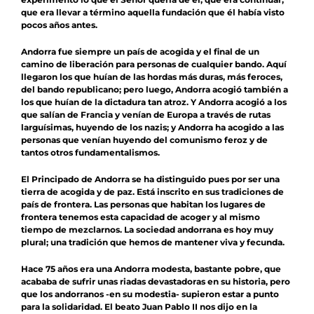
que era llevar a término aquella fundación que él había visto
pocos años antes.
Andorra fue siempre un país de acogida y el final de un
camino de liberación para personas de cualquier bando. Aquí
llegaron los que huían de las hordas más duras, más feroces,
del bando republicano; pero luego, Andorra acogió también a
los que huían de la dictadura tan atroz. Y Andorra acogió a los
que salían de Francia y venían de Europa a través de rutas
larguísimas, huyendo de los nazis; y Andorra ha acogido a las
personas que venían huyendo del comunismo feroz y de
tantos otros fundamentalismos.
El Principado de Andorra se ha distinguido pues por ser una
tierra de acogida y de paz. Está inscrito en sus tradiciones de
país de frontera. Las personas que habitan los lugares de
frontera tenemos esta capacidad de acoger y al mismo
tiempo de mezclarnos. La sociedad andorrana es hoy muy
plural; una tradición que hemos de mantener viva y fecunda.
Hace 75 años era una Andorra modesta, bastante pobre, que
acababa de sufrir unas riadas devastadoras en su historia, pero
que los andorranos -en su modestia- supieron estar a punto
para la solidaridad. El beato Juan Pablo II nos dijo en la