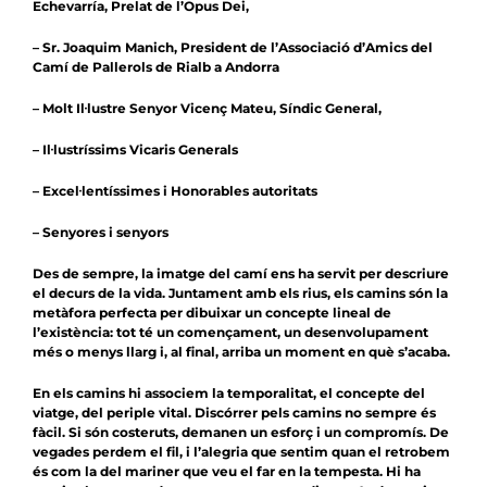
Echevarría, Prelat de l’Opus Dei,
– Sr. Joaquim Manich, President de l’Associació d’Amics del
Camí de Pallerols de Rialb a Andorra
– Molt Il·lustre Senyor Vicenç Mateu, Síndic General,
– Il·lustríssims Vicaris Generals
– Excel·lentíssimes i Honorables autoritats
– Senyores i senyors
Des de sempre, la imatge del camí ens ha servit per descriure
el decurs de la vida. Juntament amb els rius, els camins són la
metàfora perfecta per dibuixar un concepte lineal de
l’existència: tot té un començament, un desenvolupament
més o menys llarg i, al final, arriba un moment en què s’acaba.
En els camins hi associem la temporalitat, el concepte del
viatge, del periple vital. Discórrer pels camins no sempre és
fàcil. Si són costeruts, demanen un esforç i un compromís. De
vegades perdem el fil, i l’alegria que sentim quan el retrobem
és com la del mariner que veu el far en la tempesta. Hi ha