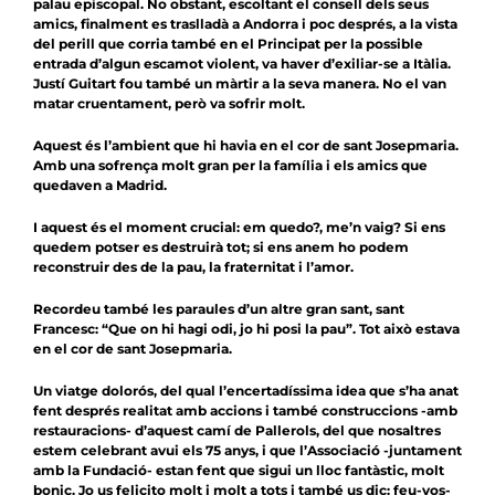
palau episcopal. No obstant, escoltant el consell dels seus
amics, finalment es traslladà a Andorra i poc després, a la vista
del perill que corria també en el Principat per la possible
entrada d’algun escamot violent, va haver d’exiliar-se a Itàlia.
Justí Guitart fou també un màrtir a la seva manera. No el van
matar cruentament, però va sofrir molt.
Aquest és l’ambient que hi havia en el cor de sant Josepmaria.
Amb una sofrença molt gran per la família i els amics que
quedaven a Madrid.
I aquest és el moment crucial: em quedo?, me’n vaig? Si ens
quedem potser es destruirà tot; si ens anem ho podem
reconstruir des de la pau, la fraternitat i l’amor.
Recordeu també les paraules d’un altre gran sant, sant
Francesc: “Que on hi hagi odi, jo hi posi la pau”. Tot això estava
en el cor de sant Josepmaria.
Un viatge dolorós, del qual l’encertadíssima idea que s’ha anat
fent després realitat amb accions i també construccions -amb
restauracions- d’aquest camí de Pallerols, del que nosaltres
estem celebrant avui els 75 anys, i que l’Associació -juntament
amb la Fundació- estan fent que sigui un lloc fantàstic, molt
bonic. Jo us felicito molt i molt a tots i també us dic: feu-vos-