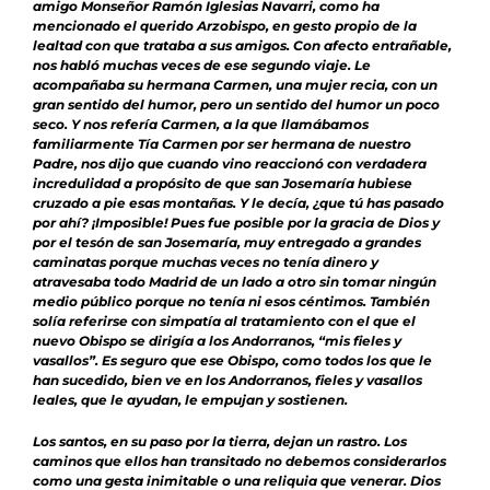
amigo Monseñor Ramón Iglesias Navarri, como ha
mencionado el querido Arzobispo, en gesto propio de la
lealtad con que trataba a sus amigos. Con afecto entrañable,
nos habló muchas veces de ese segundo viaje. Le
acompañaba su hermana Carmen, una mujer recia, con un
gran sentido del humor, pero un sentido del humor un poco
seco. Y nos refería Carmen, a la que llamábamos
familiarmente Tía Carmen por ser hermana de nuestro
Padre, nos dijo que cuando vino reaccionó con verdadera
incredulidad a propósito de que san Josemaría hubiese
cruzado a pie esas montañas. Y le decía,
¿que tú has pasado
por ahí? ¡Imposible!
Pues fue posible por la gracia de Dios y
por el tesón de san Josemaría, muy entregado a grandes
caminatas porque muchas veces no tenía dinero y
atravesaba todo Madrid de un lado a otro sin tomar ningún
medio público porque no tenía ni esos céntimos. También
solía referirse con simpatía al tratamiento con el que el
nuevo Obispo se dirigía a los Andorranos, “mis fieles y
vasallos”. Es seguro que ese Obispo, como todos los que le
han sucedido, bien ve en los Andorranos, fieles y vasallos
leales, que le ayudan, le empujan y sostienen.
Los santos, en su paso por la tierra, dejan un rastro. Los
caminos que ellos han transitado no debemos considerarlos
como una gesta inimitable o una reliquia que venerar. Dios