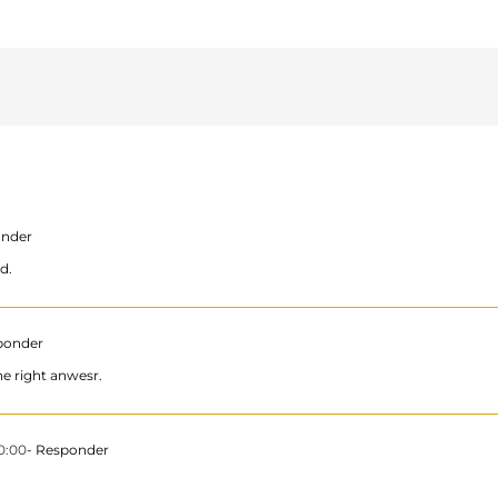
onder
d.
ponder
he right anwesr.
0:00
- Responder