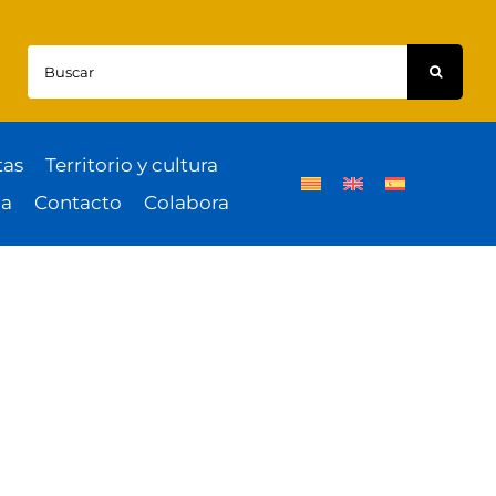
Buscar:
tas
Territorio y cultura
a
Contacto
Colabora