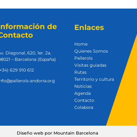
Información de
Enlaces
Contacto
Home
Quienes Somos
v. Diagonal, 620, 1er. 2a,
Pallerols
8021 – Barcelona (España)
Visitas guiadas
+34) 629 910 612
Rutas
Territorio y cultura
nfo@pallerols-andorra.org
Noticias
Agenda
Contacto
Colabora
Diseño web por Mountain Barcelona