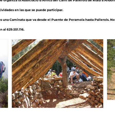
 organiza la Associació d’Amics del Camí de Pallerols de Rialb a Andorr
tividades en las que se puede participar.
una Caminata que va desde el Puente de Peramola hasta Pallerols. No fa
n al 629.551.116.