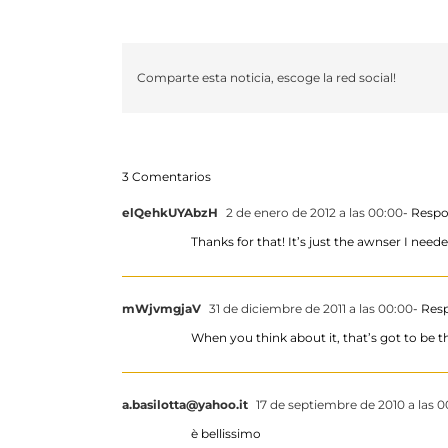
Comparte esta noticia, escoge la red social!
3 Comentarios
elQehkUYAbzH
2 de enero de 2012 a las 00:00
- Resp
Thanks for that! It’s just the awnser I neede
mWjvmgjaV
31 de diciembre de 2011 a las 00:00
- Res
When you think about it, that’s got to be t
a.basilotta@yahoo.it
17 de septiembre de 2010 a las 0
è bellissimo