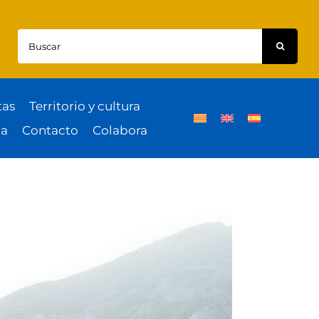
Buscar:
tas
Territorio y cultura
a
Contacto
Colabora