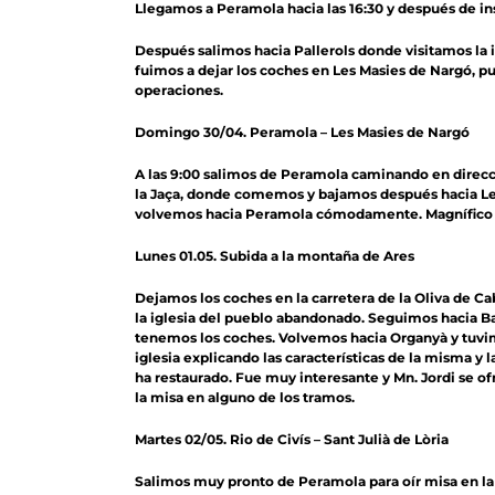
Llegamos a Peramola hacia las 16:30 y después de ins
Después salimos hacia Pallerols donde visitamos la igl
fuimos a dejar los coches en Les Masies de Nargó, pu
operaciones.
Domingo 30/04. Peramola – Les Masies de Nargó
A las 9:00 salimos de Peramola caminando en direccio
la Jaça, donde comemos y bajamos después hacia Les
volvemos hacia Peramola cómodamente. Magnífico re
Lunes 01.05. Subida a la montaña de Ares
Dejamos los coches en la carretera de la Oliva de Ca
la iglesia del pueblo abandonado. Seguimos hacia Bar
tenemos los coches. Volvemos hacia Organyà y tuvimo
iglesia explicando las características de la misma y
ha restaurado. Fue muy interesante y Mn. Jordi se of
la misa en alguno de los tramos.
Martes 02/05. Rio de Civís – Sant Julià de Lòria
Salimos muy pronto de Peramola para oír misa en la Seu