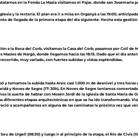
talarnos en la Fonda La Masia visitamos el Pajar, donde san Josemaría pa
esia y la rectoría. El plan era ir a misa en Organyà a las 19:00, anticipa
nto de llegada de la primera etapa del día siguiente. Hecha esta gestió
́n a la Roca del Corb, visitamos la Casa del Corb, pasamos por Coll de M
 Masies de Nargó, donde llegamos hacia las 18:15. Dado que el día ante
corrido, muy variado, con fuertes subidas y vistas espléndidas.
bó y tomamos la subida hasta Ares: casi 1.000 m de desnivel y tres hora
idá y Noves de Segre (17: 30h). En Noves de Segre teníamos concertado 
s la suerte de hablar con Mosén Jordi de la iglesia de Santa Maria de Or
 las diferentes etapas arquitectónicas en que se ha ido transformando. V
reció a acompañarnos en alguna de las caminatas la próxima vez que ve
 de Urgell (08:30) y luego ir al principio de la etapa, el Río de Civís (1