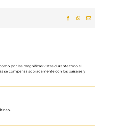
Facebook
WhatsApp
Email
como por las magnificas vistas durante todo el
atas se compensa sobradamente con los paisajes y
rineo.