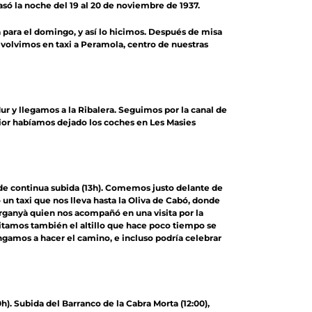
só la noche del 19 al 20 de noviembre de 1937.
da para el domingo, y así lo hicimos. Después de misa
n volvimos en taxi a Peramola, centro de nuestras
ur y llegamos a la Ribalera. Seguimos por la canal de
rior habíamos dejado los coches en Les Masies
s de continua subida (13h). Comemos justo delante de
un taxi que nos lleva hasta la Oliva de Cabó, donde
ganyà quien nos acompañó en una visita por la
isitamos también el altillo que hace poco tiempo se
ngamos a hacer el camino, e incluso podría celebrar
0h). Subida del Barranco de la Cabra Morta (12:00),