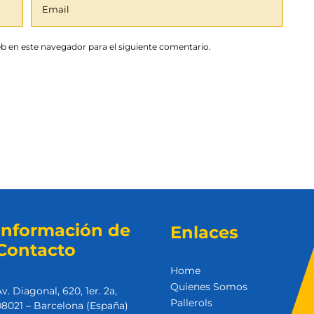
b en este navegador para el siguiente comentario.
Información de
Enlaces
Contacto
Home
Quienes Somos
v. Diagonal, 620, 1er. 2a,
Pallerols
8021 – Barcelona (España)