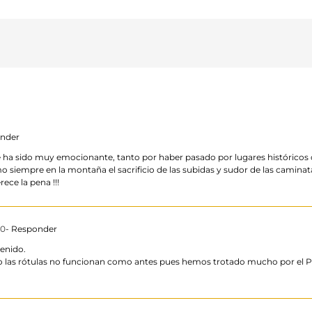
onder
e ha sido muy emocionante, tanto por haber pasado por lugares históricos 
o siempre en la montaña el sacrificio de las subidas y sudor de las camin
ece la pena !!!
00
- Responder
enido.
las rótulas no funcionan como antes pues hemos trotado mucho por el Pi