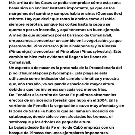
Más arriba de les Cases se podía comprobar cómo esta zona
había sido un encinar bastante importante, ya que en los
márgenes del camino y campos había encinas (Quercus ilex)
rebrote. Hay que decir que tanto la encina como el roble
siempre rebrotan, aunque los cortes hasta la cepa o se
quemen por un incendio, y aquí tenemos un buen ejemplo.
A medida que subíamos por el barranco de Comalavall,
empezamos a encontrar un cambio en la vegetación, ya que
pasamos del Pino carrasco (Pinus halepensis) y la Pinassa
(Pinus nigra) a encontrar el Pino albar (Pinus sylvestris). Este
cambio se hizo más evidente al llegar a los llanos de
Comalavall.
Un aspecto a destacar es la presencia de la Procesionaria del
pino (Thaumetepoea pityocampa). Esta plaga se está
utilizando como indicador del cambio climático y muestra
que, año tras año, va ocupando espacios de mayor altura
debido a que los inviernos son cada vez menos fríos.
De Fenollet a la ermita de Santa Fe pudimos observar los
efectos de un incendio forestal que hubo en el 2004. En la
vertiente de Fenollet la vegetación estuvo muy afectada y en
la zona de Santa Fe hubo lo que se llama un incendio de
sotobosque, donde sólo se ven afectados los troncos, el
sotobosque y los árboles de pequeña altura.
La bajada desde Santa Fe el río de Cabó empieza con un
bosque de Pinassa con unos ejemplares imponentes.