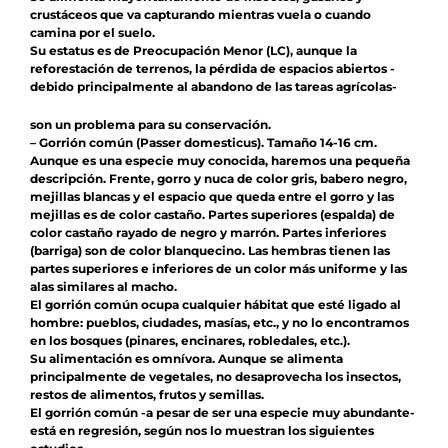
crustáceos que va capturando mientras vuela o cuando
camina por el suelo.
Su estatus es de Preocupación Menor (LC), aunque la
reforestación de terrenos, la pérdida de espacios abiertos -
debido principalmente al abandono de las tareas agrícolas-
son un problema para su conservación.
– Gorrión común (Passer domesticus). Tamaño 14-16 cm.
Aunque es una especie muy conocida, haremos una pequeña
descripción. Frente, gorro y nuca de color gris, babero negro,
mejillas blancas y el espacio que queda entre el gorro y las
mejillas es de color castaño. Partes superiores (espalda) de
color castaño rayado de negro y marrón. Partes inferiores
(barriga) son de color blanquecino. Las hembras tienen las
partes superiores e inferiores de un color más uniforme y las
alas similares al macho.
El gorrión común ocupa cualquier hábitat que esté ligado al
hombre: pueblos, ciudades, masías, etc., y no lo encontramos
en los bosques (pinares, encinares, robledales, etc.).
Su alimentación es omnívora. Aunque se alimenta
principalmente de vegetales, no desaprovecha los insectos,
restos de alimentos, frutos y semillas.
El gorrión común -a pesar de ser una especie muy abundante-
está en regresión, según nos lo muestran los siguientes