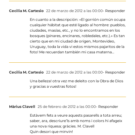
Cecilia M. Cartesio
22 de marzo de 2012 a las 00:00
- Responder
En cuanto a la descripción: «El gorrión común ocupa
cualquier hábitat que esté ligado al hombre: pueblos,
ciudades, masías, etc., y no lo encontramos en los
bosques (pinares, encinares, robledales, etc.).» Es tan
cierto que en mi ciudad de origen, Montevideo,
Uruguay, toda la vida vi estos mismos pajaritos de la
foto! Me recuerdan también mi casa materna…
Cecilia M. Cartesio
22 de marzo de 2012 a las 00:00
- Responder
Una belleza! otra vez me deleito con la Obra de Dios
y gracias a vuestras fotos!
Màrius Clavell
25 de febrero de 2012 a las 00:00
- Responder
Estàvem fets a veure aquests pasarells a tota arreu;
saber, ara, descriure’ls amb noms i colors hi afageix
una nova riquesa; gràcies. M. Clavell
Quin desori que minvin!