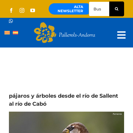
Skip
Buscar:
ALTA
to
NEWSLETTER
content
Tog
Nav
Quienes Somos
Pallerols
Visitas guiadas
Rutas
pájaros y árboles desde el río de Sallent
al río de Cabó
Territorio y cultura
Noticias