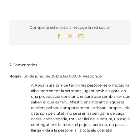
Comparte esta noticia, escoge la red social!
Facebook
WhatsApp
Email
7 Comentarios
Roger
30 de junio de 2012 a las 00:00
- Responder
A Rocallaura també tenim les pastorelles o motacilla
alba, porten tot la setmana jugant amb els gats, en
una provocació constant, encara que sembla ser que
saben el que es fan… M’estic enamorant d’aquests
ocellets pel seu comportament, arriscat i proper… els
gats son de ciutat i no se si en saben gaire de caçar
ocells, cada vegada, tot i ser llei de la natura, un esglai
contingut ens fa temer el pitjor… però no, no passa…
llarga vida a la pastorella i a tots els ocellets!