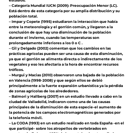
estudios.
– Categoría Mundial IUCN (2009): Preocupación Menor (LC).
Está dentro de esta categoría por su amplia distribución y su
población total.
– Impar y Copete (1995) estudiaron la interacción que había
entre la meteorología y el gorrión común, y llegaron a la
conclusión de que hay una disminución de la población
durante el invierno, cuando las temperaturas son
prolongadamente inferiores a los 0 o C .
– Gil y Delgado (2002) comentan que los cambios en las
prácticas agrícolas pueden ser una causa de esta disminución,
ya que el gorrión se alimenta directa o indirectamente de los
vegetales y eso les afectaría a la hora de encontrar recursos
tróficos.
– Murgui y Macias (2010) observaron una bajada de la población
en Valencia (1998-2008) y que según ellos se debió
principalmente a la fuerte expansión urbanística ya la pérdida
de zonas agrícolas de los alrededores.
– Balmori y Hallberg (2007) en un estudio llevado a cabo en la
ciudad de Valladolid, indicaron-como una de las causas
principales de la disminución de esta especie-el aumento de
la potencia de los campos electromagnéticos generados por
la telefonía móvil.
– La CODA (1993) en un estudio realizado en toda España -en el
que participé- sobre los atropellos de vertebrados en