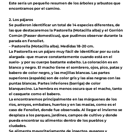
Este sería un pequeño resumen de los árboles y arbustos que
encontramos por el camino.
2. Los pájaros
Se pudieron identificar un total de 14 especies diferentes, de
las que destacaremos la Pastorella (Motacilla alba) y el Gorrión
Común (Passer domesticus), que pudimos observar durante la
parada en Fenollet.
– Pastorella (Motacilla alba). Medidas 18-20 cm.
La Pastorella es un pájaro muy fácil de identificar por su cola
alargada -que mueve constantemente cuando está en el
suelo- y por su cuerpo bastante esbelto. La coloración es en
blanco y negro. El macho tiene el sombrero, ojos, pico, patas y
babero de color negro, y las mejillas blancas. Las partes
superiores (espalda) son de color gris y las alas negras con las
puntas blancas. Partes inferiores (barriga) de color
blanquecino. La hembra es menos oscura que el macho, tanto
el casquete como el babero.
La encontraremos principalmente en las márguenes de los
ríos, arroyos, embalses, huertos y en las masías, como es el
caso de Fenollet, donde fue observada. Al llegar el invierno se
desplaza a los parques, jardines, campos de cultivo y donde
pueda encontrar su alimento: dentro de los pueblos y
ciudades.
Se alimenta mayoritariamente de insectos, gusanos y