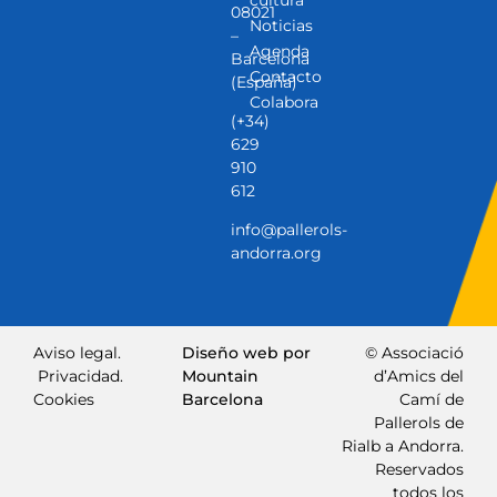
cultura
08021
Noticias
–
Agenda
Barcelona
Contacto
(España)
Colabora
(+34)
629
910
612
info@pallerols-
andorra.org
Aviso legal.
Diseño web por
© Associació
Privacidad.
Mountain
d’Amics del
Cookies
Barcelona
Camí de
Pallerols de
Rialb a Andorra.
Reservados
todos los