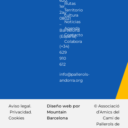
620,
Rutas
1er.
Territorio
2a,
y
cultura
08021
Noticias
–
Agenda
Barcelona
Contacto
(España)
Colabora
(+34)
629
910
612
info@pallerols-
andorra.org
Aviso legal.
Diseño web por
© Associació
Privacidad.
Mountain
d’Amics del
Cookies
Barcelona
Camí de
Pallerols de