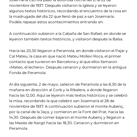
noviembre de 1937. Después visitaron la iglesia y se leyeron
algunos textos históricos, recordando el encuentro de la rosa en
la madrugada del día 22 que llenó de paz a san Josemaría.
Podéis repasar estos acontecimientos
entrando en
.
A continuación subieron a la Cabaña de San Rafael, en donde se
leyeron también textos históricos, y visitaron después la Balsa.
Hacia las 20,30 llegaron a Peramola, en donde visitaron el Pajar y
Cal Mateu, la casa en que nació Mateu Molleví Roca, el primer
contacto que tuvieron en Barcelona y al que ellos llamaron
«Mateo, el lechero». Después cenaron y durmieron en la antigua
Fonda de Peramola.
Al día siguiente, 2 de mayo, salieron de Peramola a las 8,30 de la
mañana en dirección al Corb y la Ribalera, a donde llegaron
hacia las 12,00. Aquí se leyeron más textos históricos y se celebró
la misa, recordando la que celebró san Josemaría el 28 de
noviembre de 1937. A continuación subieron el monte Aubenç,
por la canal de la Jaça, y comieron en la Font del Prat, hacia las
14,30. Después de comer bajaron el monte Aubenç y llegaron a
las Masies de Nargó hacia las 18,30. Cenaron y durmieron en
Peramola.