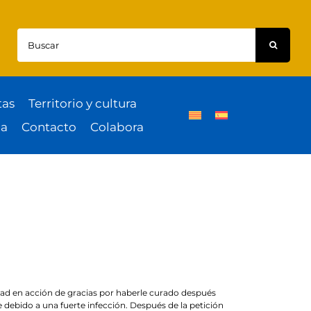
Buscar:
tas
Territorio y cultura
a
Contacto
Colabora
udad en acción de gracias por haberle curado después
debido a una fuerte infección. Después de la petición