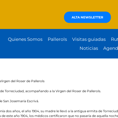
ALTA NEWSLETTER
Quienes Somos
Pallerols
Visitas guiadas
Ru
Noticias
Agend
Virgen del Roser de Pallerols
 de Torreciudad, acompañando a la Virgen del Roser de Pallerols.
e San Josemaría Escrivá.
́a dos años, el año 1904, su madre le llevó a la antigua ermita de Torreci
de este año 1904, los médicos certificaron que no pasaría de aquella noche 