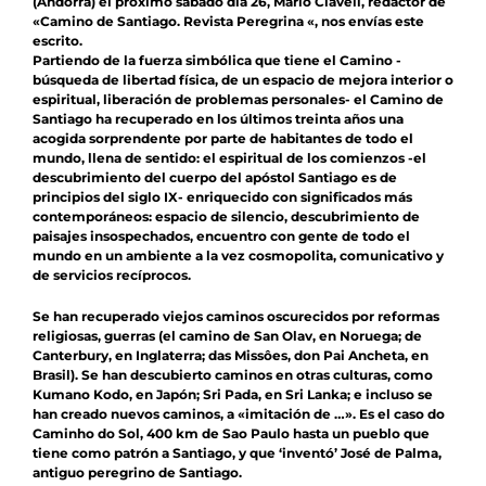
Agenda
(Andorra) el próximo sábado día 26,
Mario Clavell
, redactor de
«Camino de Santiago. Revista Peregrina «, nos envías este
escrito.
Contacto
Partiendo de la fuerza simbólica que tiene el Camino -
búsqueda de libertad física, de un espacio de mejora interior o
espiritual, liberación de problemas personales- el Camino de
Colabora
Santiago ha recuperado en los últimos treinta años una
acogida sorprendente por parte de habitantes de todo el
mundo, llena de sentido: el espiritual de los comienzos -el
descubrimiento del cuerpo del apóstol Santiago es de
principios del siglo IX- enriquecido con significados más
contemporáneos: espacio de silencio, descubrimiento de
paisajes insospechados, encuentro con gente de todo el
mundo en un ambiente a la vez cosmopolita, comunicativo y
de servicios recíprocos.
Se han recuperado viejos caminos oscurecidos por reformas
religiosas, guerras (el camino de San Olav, en Noruega; de
Canterbury, en Inglaterra; das Missôes, don Pai Ancheta, en
Brasil). Se han descubierto caminos en otras culturas, como
Kumano Kodo, en Japón; Sri Pada, en Sri Lanka; e incluso se
han creado nuevos caminos, a «imitación de …». Es el caso do
Caminho do Sol, 400 km de Sao Paulo hasta un pueblo que
tiene como patrón a Santiago, y que ‘inventó’ José de Palma,
antiguo peregrino de Santiago.