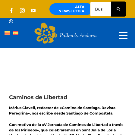
Skip
Buscar:
ALTA
to
NEWSLETTER
content
Tog
Nav
Quienes Somos
Pallerols
Visitas guiadas
Rutas
Caminos de Libertad
Territorio y cultura
Màrius Clavell, redactor de «Camino de Santiago. Revista
Peregrina», nos escribe desde Santiago de Compostela.
Noticias
Con motivo de la «V Jornada de Caminos de Libertad a través
de los Pirineos», que celebraremos en Sant Julià de Lòria