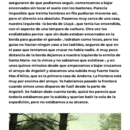
aseguraron de que podíamos seguir, comenzamos a bajar
encorvados sin tocar el suelo con los bastones. Parecía
imposible que treinta hombres en fila pudieran moverse así,
pero el silencio era absoluto. Pasamos muy cerca de una casa,
nuestra izquierda -la borda de Lluçá-, que tenía luz encendida,
con el aspecto de una lámpara de carburo. Otra vez los
endiablados perros -que sin duda estaban encerrados en la
borda para guardar el ganado-, ladraban como locos, pero los
guías no hacían ningún caso a los ladridos, seguros de que en
el paso que teníamos que cruzar no había nadie. A muy poco
distancia de la borda dejamos a nuestra izquierda la ermita de
Santa María -no la vimos y no sabíamos que existiese-, y en
unos quince minutos desde que empezamos a bajar cruzamos
el arroyo de Argolell y atacamos una subida muy fuerte hacia
Mas d’Alins, que es la primera casa de Andorra. La frontera está
muy por encima del arroyo. Ya habríamos pasado la frontera
cuando oímos unos disparos de fusil desde la parte de
Argolell. Se habían dado cuenta tarde, quizá les parecía que
todavía estábamos por la subida y querían batir la cola de la
expedición, pero no estábamos a su alcance.