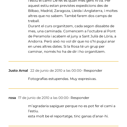
l’estiu el camí! De fet és quan més gent hi va. Per
aquest estiu estan previstes expedicions des de
Bilbao, Madrid, Zaragoza, Lleida i Anglaterra, i moltes
altres que no sabem. També farem dos camps de
treball.
Durant el curs organitzem, cada segon dissabte de
mes, una caminada. Comencem a l’octubre al Pont
de Peramola i acabem el juny a Sant Julià de Lòria, a
Andorra. Però això no vol dir que no s’hi pugui anar
en unes altres dates. Si la Rosa té un grup per
caminar, només ho ha de dir i ho organitzem.
Justo Arnal
22 de junio de 2010 a las 00:00
- Responder
Fotografías estupendas. Muy expresivas.
rosa
17 de junio de 2010 a las 00:00
- Responder
m’agradaria sapiguer perque no es pot fer el cami a
l’estiu.
esta molt be el reportatge, tinc ganas d’anar-hi.