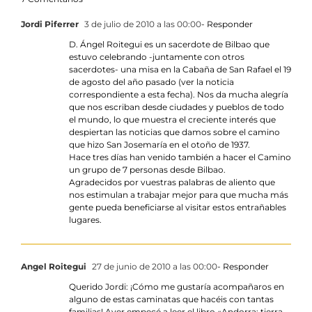
Jordi Piferrer
3 de julio de 2010 a las 00:00
- Responder
D. Ángel Roitegui es un sacerdote de Bilbao que
estuvo celebrando -juntamente con otros
sacerdotes- una misa en la Cabaña de San Rafael el 19
de agosto del año pasado (ver la noticia
correspondiente a esta fecha). Nos da mucha alegría
que nos escriban desde ciudades y pueblos de todo
el mundo, lo que muestra el creciente interés que
despiertan las noticias que damos sobre el camino
que hizo San Josemaría en el otoño de 1937.
Hace tres días han venido también a hacer el Camino
un grupo de 7 personas desde Bilbao.
Agradecidos por vuestras palabras de aliento que
nos estimulan a trabajar mejor para que mucha más
gente pueda beneficiarse al visitar estos entrañables
lugares.
Angel Roitegui
27 de junio de 2010 a las 00:00
- Responder
Querido Jordi: ¡Cómo me gustaría acompañaros en
alguno de estas caminatas que hacéis con tantas
familias! Ayer empecé a leer el libro «Andorra: tierra