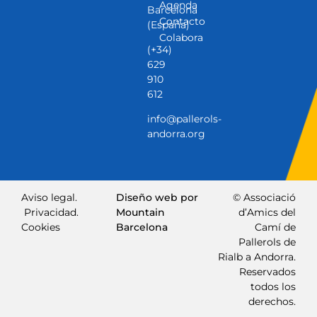
Agenda
Barcelona
Contacto
(España)
Colabora
(+34)
629
910
612
info@pallerols-
andorra.org
Aviso legal.
Diseño web por
© Associació
Privacidad.
Mountain
d’Amics del
Cookies
Barcelona
Camí de
Pallerols de
Rialb a Andorra.
Reservados
todos los
derechos.