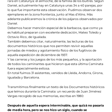
rara en Catalunya: el alimoche, de la familia de los buitres. Según
Daniel, actualmente hay en Catalunya unas 34 a 40 parejas, por
lo que fue importante esta observación. Pudimos observar dos
ejemplares en la zona fronteriza, junto al Mas d’Alins. Más
adelante publicaremos la crónica de los pájaros observados por
Daniel.
Debemos hacer mención especial de la barbacoa, que como ya
es habitual preparan con excelente dedicación, Mateo Toledo y
Octavio Rico, de Igualada.
También debemos citar, naturalmente, las lecturas de los
documentos históricos que nos permiten revivir aquellas
jornadas de miedos y agotamiento físico de los fugitivos de
aquella expedición de diciembre de 1937.
Y las carreras y los juegos de los más pequeños, y la aportación
de todos los caminantes que hicieron que esta última Caminata
fuera especialmente exitosa.
En total fuimos 31 asistentes, venidos de Lleida, Andorra, Girona,
Igualada y Barcelona.
Transmitimos finalmente un texto de los Documentos históricos
que leímos durante la Caminata: un recuerdo de Juan Jiménez
Vargas recogido de sus memorias, escritas en 1980:
Después de aquella espera interminable, que quizá no pasaría
de media hora, pero se nos hizo un siglo, cuando se