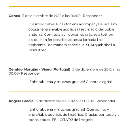
Conxa
3 de diciembre de 2012 a las 00:00
- Responder
Dia imborrable. Fins i tot ens acompanyà el sol. Em
copsà l’entranyable acollida i l’estimació del poble
andorrà. Com tots vull donar les gràcies a tothom,
als qui han fet possible aquesta jornada i als
assistents i de manera especial al Sr Arquebisbe i a
l’escultora.
Geraldo Morujão - Viseu (Portugal)
3 de diciembre de 2012 a las
00:00
- Responder
¡Enhorabuena y muchas gracias! Cuanta alegría!
Ángela Gracia
3 de diciembre de 2012 a las 00:00
- Responder
¡Enhorabuena y muchas gracias! ¡Qué bonito y
entrañable además de histórico. Gracias por todo y a
todos, todas. FELICITATS! de l’Angela