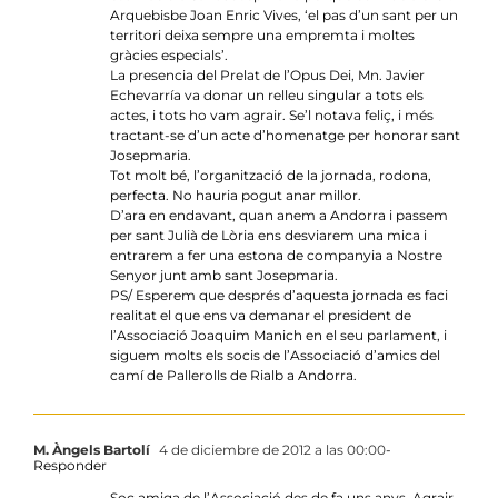
Arquebisbe Joan Enric Vives, ‘el pas d’un sant per un
territori deixa sempre una empremta i moltes
gràcies especials’.
La presencia del Prelat de l’Opus Dei, Mn. Javier
Echevarría va donar un relleu singular a tots els
actes, i tots ho vam agrair. Se’l notava feliç, i més
tractant-se d’un acte d’homenatge per honorar sant
Josepmaria.
Tot molt bé, l’organització de la jornada, rodona,
perfecta. No hauria pogut anar millor.
D’ara en endavant, quan anem a Andorra i passem
per sant Julià de Lòria ens desviarem una mica i
entrarem a fer una estona de companyia a Nostre
Senyor junt amb sant Josepmaria.
PS/ Esperem que després d’aquesta jornada es faci
realitat el que ens va demanar el president de
l’Associació Joaquim Manich en el seu parlament, i
siguem molts els socis de l’Associació d’amics del
camí de Pallerolls de Rialb a Andorra.
M. Àngels Bartolí
4 de diciembre de 2012 a las 00:00
-
Responder
Soc amiga de l’Associació des de fa uns anys. Agrair-