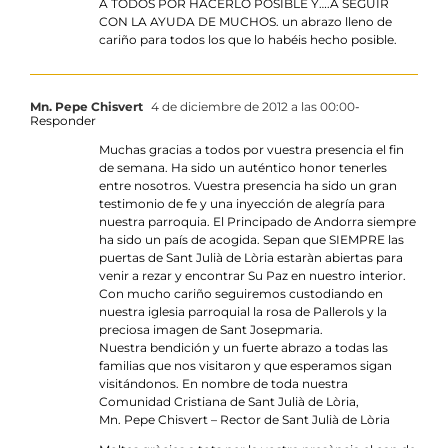
A TODOS POR HACERLO POSIBLE Y….A SEGUIR
CON LA AYUDA DE MUCHOS. un abrazo lleno de
cariño para todos los que lo habéis hecho posible.
Mn. Pepe Chisvert
4 de diciembre de 2012 a las 00:00
-
Responder
Muchas gracias a todos por vuestra presencia el fin
de semana. Ha sido un auténtico honor tenerles
entre nosotros. Vuestra presencia ha sido un gran
testimonio de fe y una inyección de alegría para
nuestra parroquia. El Principado de Andorra siempre
ha sido un país de acogida. Sepan que SIEMPRE las
puertas de Sant Julià de Lòria estaràn abiertas para
venir a rezar y encontrar Su Paz en nuestro interior.
Con mucho cariño seguiremos custodiando en
nuestra iglesia parroquial la rosa de Pallerols y la
preciosa imagen de Sant Josepmaria.
Nuestra bendición y un fuerte abrazo a todas las
familias que nos visitaron y que esperamos sigan
visitándonos. En nombre de toda nuestra
Comunidad Cristiana de Sant Julià de Lòria,
Mn. Pepe Chisvert – Rector de Sant Julià de Lòria