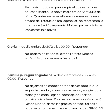
M.Dolors
4 de diciembre de 2012 a las 00:00
- Responder
Per mi és motiu de gran alegria el que vam viure
aquest dissabte. La meva mare era de Sant Julià de
Lòria. Quantes vegades ella em va ensenyar a resar
davant del retaule on ara, agenollat, ho representa la
imatge de Sant Josepmaria. Moltes gràcies a tots per
les vostres iniciatives.
Gloria
4 de diciembre de 2012 a las 00:00
- Responder
No podem deixar de felicitar a l’artista Rebeca
Muñoz! Es una meravella l’estatua!!
Familia jaureguizar-gratacós
4 de diciembre de 2012 a las
00:00
- Responder
No dejamos de emocionarnos de ver todo lo que
seguis haciendo y como va creciendo, acogiendo a
todos y haiendo llegar el mensaje de libertad,
convivencia y fe en Dios, esta maravillosa Asociación.
Desde Madrid, daros las gracias por facilitarnos el
poder estar con vosotros de forma virtual. GRACIAS