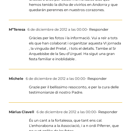
hemos tenido la dicha de vivirlos en Andorra y que
quedarán perennes en nuestros corazones.
MªTeresa
6 de diciembre de 2012 a las 00:00
- Responder
Gràcies per les fotos i la informació. Vui a reïr a tots
els que han colaborat i organitzar aquesta VI jornada
, la vinguda del Prelat , i tots el detalls. Tambe al Sr
Arquebisbe de la Seu d’Urguel. Ha sigut una gran
festa familiar e inoblidable .
Michele
6 de diciembre de 2012 a las 00:00
- Responder
Grazie per il bellissimo resoconto, e per la cura delle
testimonianze di nostro Padre.
Màrius Clavell
6 de diciembre de 2012 a las 00:00
- Responder
És un cant a la fortalessa, que tant ens cal.
L’enhorabona a la Associació, i a n ordi Piferrer, que
no surt enllòc de les fotos…