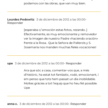
podamos con las obras, que van muy bien.
Lourdes Pedowitz
3 de diciembre de 2012 a las 00:00
-
Responder
[esperaba c/ emoción estas fotos, rezando..]
Efectivamente, es muy emocionante y removedor
ver la imagen de nuestro Padre «haciendo oración»
frente a la Rosa.. Que la Señora de Pallerols y S.
Josemaría nos manden muchas fieles vocaciones!
upe
3 de diciembre de 2012 a las 00:00
- Responder
Ara que sóc a casa, comentar-vos que, a més
d’històric, ha estat tot fantàstic, rodó, emocionant, i
em penso que tots hem passat un dia inoblidable.
Moltes gràcies a tot l’equip que ho heu fet possible.
Upe
anna c.
3 de diciembre de 2012 a las 00:00
- Responder