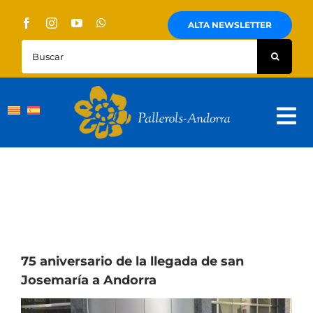
Skip
to
ALTA NEWSLETTER
content
Buscar:
Tog
Nav
Quienes Somos
Pallerols
Visitas guiadas
Rutas
75 aniversario de la llegada de san
Josemaría a Andorra
Territorio y cultura