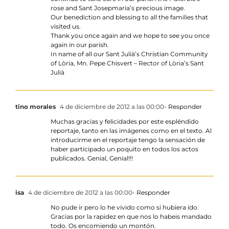
rose and Sant Josepmaria’s precious image.
Our benediction and blessing to all the families that
visited us.
Thank you once again and we hope to see you once
again in our parish.
In name of all our Sant Julià’s Christian Community
of Lòria, Mn. Pepe Chisvert – Rector of Lòria’s Sant
Julià
tino morales
4 de diciembre de 2012 a las 00:00
- Responder
Muchas gracias y felicidades por este espléndido
reportaje, tanto en las imágenes como en el texto. Al
introducirme en el reportaje tengo la sensación de
haber participado un poquito en todos los actos
publicados. Genial, Genial!!!
isa
4 de diciembre de 2012 a las 00:00
- Responder
No pude ir pero lo he vivido como si hubiera ido.
Gracias por la rapidez en que nos lo habeis mandado
todo. Os encomiendo un montón.