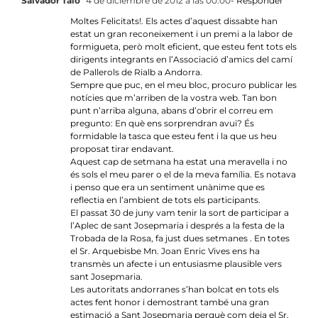
Salvador Taló
4 de diciembre de 2012 a las 00:00
- Responder
Moltes Felicitats!. Els actes d’aquest dissabte han
estat un gran reconeixement i un premi a la labor de
formigueta, però molt eficient, que esteu fent tots els
dirigents integrants en l’Associació d’amics del camí
de Pallerols de Rialb a Andorra.
Sempre que puc, en el meu bloc, procuro publicar les
notícies que m’arriben de la vostra web. Tan bon
punt n’arriba alguna, abans d’obrir el correu em
pregunto: En què ens sorprendran avui? És
formidable la tasca que esteu fent i la que us heu
proposat tirar endavant.
Aquest cap de setmana ha estat una meravella i no
és sols el meu parer o el de la meva família. Es notava
i penso que era un sentiment unànime que es
reflectia en l’ambient de tots els participants.
El passat 30 de juny vam tenir la sort de participar a
l’Aplec de sant Josepmaria i després a la festa de la
Trobada de la Rosa, fa just dues setmanes . En totes
el Sr. Arquebisbe Mn. Joan Enric Vives ens ha
transmès un afecte i un entusiasme plausible vers
sant Josepmaria.
Les autoritats andorranes s’han bolcat en tots els
actes fent honor i demostrant també una gran
estimació a Sant Josepmaria perquè com deia el Sr.