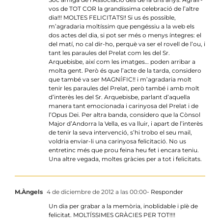
vos de TOT COR la grandíssima celebració de l’altre
dia!!! MOLTES FELICITATS!! Si us és possible,
m’agradaria moltíssim que pengéssiu a la web els
dos actes del dia, si pot ser més o menys íntegres: el
del matí, no cal dir-ho, perquè va ser el rovell de l’ou, i
tant les paraules del Prelat com les del Sr.
Arquebisbe, així com les imatges… poden arribar a
molta gent. Però és que l’acte de la tarda, considero
que també va ser MAGNÍFIC!! i m’agradaria molt
tenir les paraules del Prelat, però també i amb molt
d’interès les del Sr. Arquebisbe, parlant d’aquella
manera tant emocionada i carinyosa del Prelat i de
l’Opus Dei. Per altra banda, considero que la Cònsol
Major d’Andorra la Vella, es va lluir, i apart de l’interès
de tenir la seva intervenció, s’hi trobo el seu mail,
voldria enviar-li una carinyosa felicitació. No us
entretinc més que prou feina heu fet i encara teniu.
Una altre vegada, moltes gràcies per a tot i felicitats.
M.Àngels
4 de diciembre de 2012 a las 00:00
- Responder
Un dia per grabar a la memòria, inoblidable i plè de
felicitat. MOLTÍSSIMES GRÀCIES PER TOT!!!!