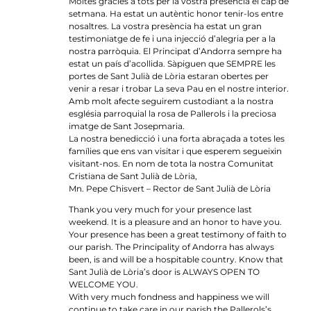
Moltes gràcies a tots per la vostra presència el cap de
setmana. Ha estat un autèntic honor tenir-los entre
nosaltres. La vostra presència ha estat un gran
testimoniatge de fe i una injecció d’alegria per a la
nostra parròquia. El Principat d’Andorra sempre ha
estat un país d’acollida. Sàpiguen que SEMPRE les
portes de Sant Julià de Lòria estaran obertes per
venir a resar i trobar La seva Pau en el nostre interior.
Amb molt afecte seguirem custodiant a la nostra
església parroquial la rosa de Pallerols i la preciosa
imatge de Sant Josepmaria.
La nostra benedicció i una forta abraçada a totes les
famílies que ens van visitar i que esperem segueixin
visitant-nos. En nom de tota la nostra Comunitat
Cristiana de Sant Julià de Lòria,
Mn. Pepe Chisvert – Rector de Sant Julià de Lòria
Thank you very much for your presence last
weekend. It is a pleasure and an honor to have you.
Your presence has been a great testimony of faith to
our parish. The Principality of Andorra has always
been, is and will be a hospitable country. Know that
Sant Julià de Lòria’s door is ALWAYS OPEN TO
WELCOME YOU.
With very much fondness and happiness we will
continue to take care in our parish the Pallerols’s