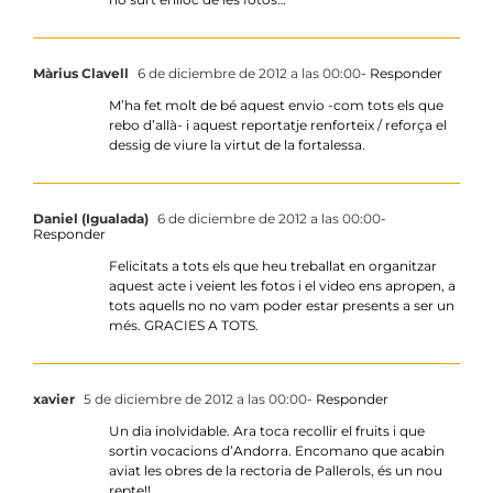
Màrius Clavell
6 de diciembre de 2012 a las 00:00
- Responder
M’ha fet molt de bé aquest envio -com tots els que
rebo d’allà- i aquest reportatje renforteix / reforça el
dessig de viure la virtut de la fortalessa.
Daniel (Igualada)
6 de diciembre de 2012 a las 00:00
-
Responder
Felicitats a tots els que heu treballat en organitzar
aquest acte i veient les fotos i el video ens apropen, a
tots aquells no no vam poder estar presents a ser un
més. GRACIES A TOTS.
xavier
5 de diciembre de 2012 a las 00:00
- Responder
Un dia inolvidable. Ara toca recollir el fruits i que
sortin vocacions d’Andorra. Encomano que acabin
aviat les obres de la rectoria de Pallerols, és un nou
repte!!