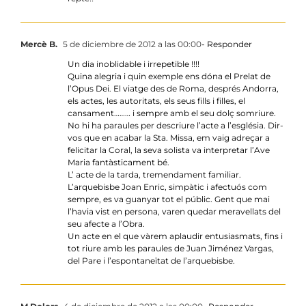
Mercè B.
5 de diciembre de 2012 a las 00:00
- Responder
Un dia inoblidable i irrepetible !!!!
Quina alegria i quin exemple ens dóna el Prelat de
l’Opus Dei. El viatge des de Roma, després Andorra,
els actes, les autoritats, els seus fills i filles, el
cansament……… i sempre amb el seu dolç somriure.
No hi ha paraules per descriure l’acte a l’església. Dir-
vos que en acabar la Sta. Missa, em vaig adreçar a
felicitar la Coral, la seva solista va interpretar l’Ave
Maria fantàsticament bé.
L’ acte de la tarda, tremendament familiar.
L’arquebisbe Joan Enric, simpàtic i afectuós com
sempre, es va guanyar tot el públic. Gent que mai
l’havia vist en persona, varen quedar meravellats del
seu afecte a l’Obra.
Un acte en el que vàrem aplaudir entusiasmats, fins i
tot riure amb les paraules de Juan Jiménez Vargas,
del Pare i l’espontaneïtat de l’arquebisbe.