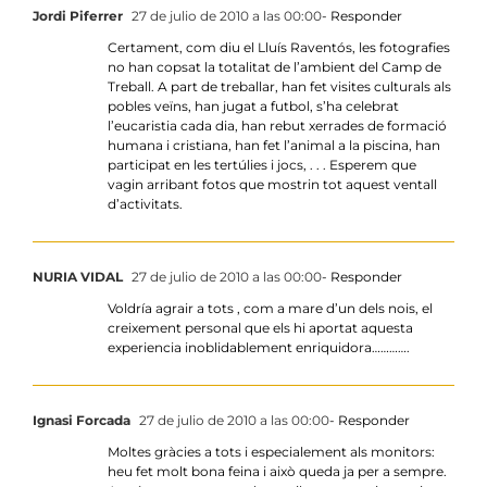
Jordi Piferrer
27 de julio de 2010 a las 00:00
- Responder
Certament, com diu el Lluís Raventós, les fotografies
no han copsat la totalitat de l’ambient del Camp de
Treball. A part de treballar, han fet visites culturals als
pobles veïns, han jugat a futbol, s’ha celebrat
l’eucaristia cada dia, han rebut xerrades de formació
humana i cristiana, han fet l’animal a la piscina, han
participat en les tertúlies i jocs, . . . Esperem que
vagin arribant fotos que mostrin tot aquest ventall
d’activitats.
NURIA VIDAL
27 de julio de 2010 a las 00:00
- Responder
Voldría agrair a tots , com a mare d’un dels nois, el
creixement personal que els hi aportat aquesta
experiencia inoblidablement enriquidora………….
Ignasi Forcada
27 de julio de 2010 a las 00:00
- Responder
Moltes gràcies a tots i especialement als monitors:
heu fet molt bona feina i això queda ja per a sempre.