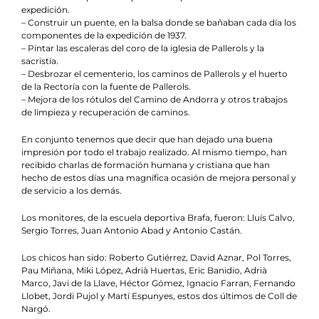
expedición.
– Construir un puente, en la balsa donde se bañaban cada día los
componentes de la expedición de 1937.
– Pintar las escaleras del coro de la iglesia de Pallerols y la
sacristía.
– Desbrozar el cementerio, los caminos de Pallerols y el huerto
de la Rectoría con la fuente de Pallerols.
– Mejora de los rótulos del Camino de Andorra y otros trabajos
de limpieza y recuperación de caminos.
En conjunto tenemos que decir que han dejado una buena
impresión por todo el trabajo realizado. Al mismo tiempo, han
recibido charlas de formación humana y cristiana que han
hecho de estos días una magnífica ocasión de mejora personal y
de servicio a los demás.
Los monitores, de la escuela deportiva Brafa, fueron: Lluís Calvo,
Sergio Torres, Juan Antonio Abad y Antonio Castán.
Los chicos han sido: Roberto Gutiérrez, David Aznar, Pol Torres,
Pau Miñana, Miki López, Adrià Huertas, Eric Banidio, Adrià
Marco, Javi de la Llave, Héctor Gómez, Ignacio Farran, Fernando
Llobet, Jordi Pujol y Martí Espunyes, estos dos últimos de Coll de
Nargó.