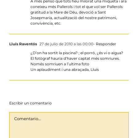
A més penso que tots heu milorat una miqueta i ara
coneixeu més Pallerols i tot el que vol ser Pallerols:
gratitud a la Mare de Déu, devoció a Sant
Josepmaria, actualització del nostre patrimoni,
convivència, etc.
Lluís Raventós
27 de julio de 2010 a las 00:00
- Responder
¿D’on ha sortit la piscina? ; el porró, ¿és vi o aigua?
El fotògraf hauria d’haver captat més somriures.
Només somriuen a l’ultima foto
Un aplaudiment i una abraçada, Lluís
Escribir un comentario
Comentario