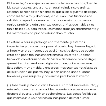
El Padre llegó del viaje con las manos llenas de pinchos; Juan ha
ido sacándoselos, uno a uno; en total, veinticinco o treinta.
Estaban las manos tan hinchadas, que al día siguiente de llegar,
como las tenía muy doloridas, le dio Juan unas fricciones de
salicilato creyendo que era reuma. Los demás todos hemos
tenido también algún pinchazo que otro. Y es que había sitios
tan difíciles que, para trepar, las manos trabajan enormemente y
los matorrales con pinchos abundaban mucho.
La estancia aquí se prolonga enormemente, y estamos
impacientes y dispuestos a pasar el puerto hoy. Hemos llegado
al hotel y en el comedor, que es el único sitio donde se puede
estar con poco frío, nos encontramos a los otros que están
hablando con el cuñado del Sr. Vicario General de Seo de Urgel,
que está aquí en Andorra dirigiendo un negocio de maderas.
Este señor, muy amable, viene a decirnos cuantas noticias sabe
de la situación del puerto: hoy lo han pasado unos cuantos
hombres y dos mujeres, y nos anima para hacer lo mismo.
(…) José María y Manolo van a hablar al coronel sobre el asunto; y
este señor con gran suavidad, les recomienda esperar a que se
despeje el puerto, y salir en coche directo. Las pocas facilidades
que monsieur le Colonel nos da, nos ponen de mal humor.