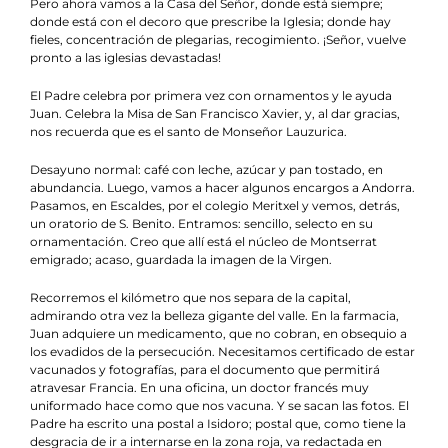
Pero ahora vamos a la Casa del Señor, donde está siempre;
donde está con el decoro que prescribe la Iglesia; donde hay
fieles, concentración de plegarias, recogimiento. ¡Señor, vuelve
pronto a las iglesias devastadas!
El Padre celebra por primera vez con ornamentos y le ayuda
Juan. Celebra la Misa de San Francisco Xavier, y, al dar gracias,
nos recuerda que es el santo de Monseñor Lauzurica.
Desayuno normal: café con leche, azúcar y pan tostado, en
abundancia. Luego, vamos a hacer algunos encargos a Andorra.
Pasamos, en Escaldes, por el colegio Meritxel y vemos, detrás,
un oratorio de S. Benito. Entramos: sencillo, selecto en su
ornamentación. Creo que allí está el núcleo de Montserrat
emigrado; acaso, guardada la imagen de la Virgen.
Recorremos el kilómetro que nos separa de la capital,
admirando otra vez la belleza gigante del valle. En la farmacia,
Juan adquiere un medicamento, que no cobran, en obsequio a
los evadidos de la persecución. Necesitamos certificado de estar
vacunados y fotografías, para el documento que permitirá
atravesar Francia. En una oficina, un doctor francés muy
uniformado hace como que nos vacuna. Y se sacan las fotos. El
Padre ha escrito una postal a Isidoro; postal que, como tiene la
desgracia de ir a internarse en la zona roja, va redactada en