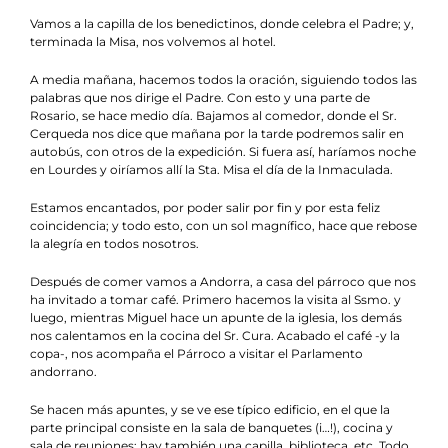
Vamos a la capilla de los benedictinos, donde celebra el Padre; y,
terminada la Misa, nos volvemos al hotel.
A media mañana, hacemos todos la oración, siguiendo todos las
palabras que nos dirige el Padre. Con esto y una parte de
Rosario, se hace medio día. Bajamos al comedor, donde el Sr.
Cerqueda nos dice que mañana por la tarde podremos salir en
autobús, con otros de la expedición. Si fuera así, haríamos noche
en Lourdes y oiríamos allí la Sta. Misa el día de la Inmaculada.
Estamos encantados, por poder salir por fin y por esta feliz
coincidencia; y todo esto, con un sol magnífico, hace que rebose
la alegría en todos nosotros.
Después de comer vamos a Andorra, a casa del párroco que nos
ha invitado a tomar café. Primero hacemos la visita al Ssmo. y
luego, mientras Miguel hace un apunte de la iglesia, los demás
nos calentamos en la cocina del Sr. Cura. Acabado el café -y la
copa-, nos acompaña el Párroco a visitar el Parlamento
andorrano.
Se hacen más apuntes, y se ve ese típico edificio, en el que la
parte principal consiste en la sala de banquetes (i…!), cocina y
sala de reuniones; hay también una capilla, biblioteca, etc. Todo