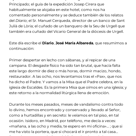
Principado; el guía de la expedición Josep Cirera que
habitualmente se alojaba en este hotel, como nos ha
comentado personalmente y se deduce también de los relatos
del
Diario
; el Sr. Manuel Cerqueda, director de un banco de Sant
Julià de Lòria; el cuñado de un banquero de la Seu de Urgell que
también era cuñado del Vicario General de la diócesis de Urgell.
Este día escribe el
Diario
,
José María Albareda
, que resumimos a
continuación:
Primer despertar en lecho con sábanas, y al repicar de una
campana. El desgaste físico ha sido tan brutal, que hacía falta
este largo dormir de diez o más horas, dormir macizo, hondo,
restaurador. A las ocho, nos levantamos tras el «Pax», que nos
ha dicho el Padre. Y vamos a la Misa que el Padre celebra, en la
iglesia de Escaldes. Es la primera Misa que oímos en una iglesia; y
este retorno a la normalidad litúrgica llena de emoción.
Durante los meses pasados, meses de vandalismo contra todo
lo divino, hemos encontrado y conservado y llevado al Señor,
como a hurtadillas y en secreto: le veíamos en tal piso, en tal
ocasión. Isidoro, en Madrid, por teléfono, me decía a veces:
«mañana, a las ocho y media, te espero en mi oficina»… ; que si
me ha visto la portera, que si chocará el ir pronto a tal casa…