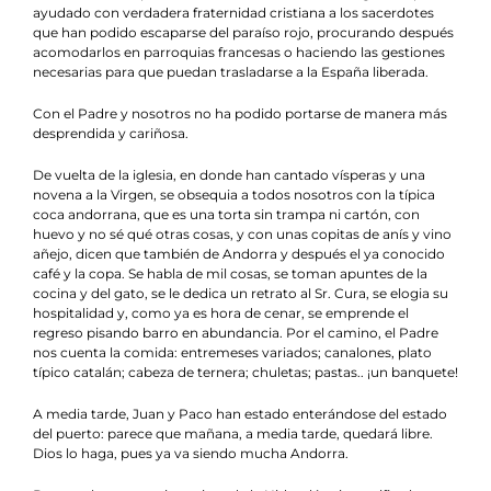
ayudado con verdadera fraternidad cristiana a los sacerdotes
que han podido escaparse del paraíso rojo, procurando después
acomodarlos en parroquias francesas o haciendo las gestiones
necesarias para que puedan trasladarse a la España liberada.
Con el Padre y nosotros no ha podido portarse de manera más
desprendida y cariñosa.
De vuelta de la iglesia, en donde han cantado vísperas y una
novena a la Virgen, se obsequia a todos nosotros con la típica
coca andorrana, que es una torta sin trampa ni cartón, con
huevo y no sé qué otras cosas, y con unas copitas de anís y vino
añejo, dicen que también de Andorra y después el ya conocido
café y la copa. Se habla de mil cosas, se toman apuntes de la
cocina y del gato, se le dedica un retrato al Sr. Cura, se elogia su
hospitalidad y, como ya es hora de cenar, se emprende el
regreso pisando barro en abundancia. Por el camino, el Padre
nos cuenta la comida: entremeses variados; canalones, plato
típico catalán; cabeza de ternera; chuletas; pastas.. ¡un banquete!
A media tarde, Juan y Paco han estado enterándose del estado
del puerto: parece que mañana, a media tarde, quedará libre.
Dios lo haga, pues ya va siendo mucha Andorra.