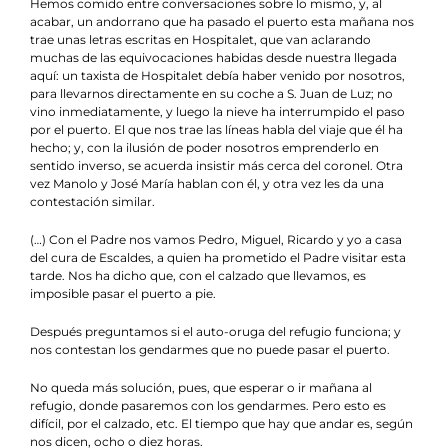
Hemos comido entre conversaciones sobre lo mismo, y, al
acabar, un andorrano que ha pasado el puerto esta mañana nos
trae unas letras escritas en Hospitalet, que van aclarando
muchas de las equivocaciones habidas desde nuestra llegada
aquí: un taxista de Hospitalet debía haber venido por nosotros,
para llevarnos directamente en su coche a S. Juan de Luz; no
vino inmediatamente, y luego la nieve ha interrumpido el paso
por el puerto. El que nos trae las líneas habla del viaje que él ha
hecho; y, con la ilusión de poder nosotros emprenderlo en
sentido inverso, se acuerda insistir más cerca del coronel. Otra
vez Manolo y José María hablan con él, y otra vez les da una
contestación similar.
(…) Con el Padre nos vamos Pedro, Miguel, Ricardo y yo a casa
del cura de Escaldes, a quien ha prometido el Padre visitar esta
tarde. Nos ha dicho que, con el calzado que llevamos, es
imposible pasar el puerto a pie.
Después preguntamos si el auto-oruga del refugio funciona; y
nos contestan los gendarmes que no puede pasar el puerto.
No queda más solución, pues, que esperar o ir mañana al
refugio, donde pasaremos con los gendarmes. Pero esto es
difícil, por el calzado, etc. El tiempo que hay que andar es, según
nos dicen, ocho o diez horas.