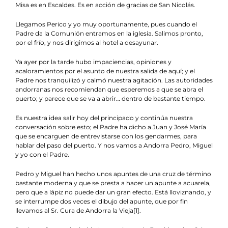
Misa es en Escaldes. Es en acción de gracias de San Nicolás.
Llegamos Perico y yo muy oportunamente, pues cuando el
Padre da la Comunión entramos en la iglesia. Salimos pronto,
por el frío, y nos dirigimos al hotel a desayunar.
Ya ayer por la tarde hubo impaciencias, opiniones y
acaloramientos por el asunto de nuestra salida de aquí; y el
Padre nos tranquilizó y calmó nuestra agitación. Las autoridades
andorranas nos recomiendan que esperemos a que se abra el
puerto; y parece que se va a abrir… dentro de bastante tiempo.
Es nuestra idea salir hoy del principado y continúa nuestra
conversación sobre esto; el Padre ha dicho a Juan y José María
que se encarguen de entrevistarse con los gendarmes, para
hablar del paso del puerto. Y nos vamos a Andorra Pedro, Miguel
y yo con el Padre.
Pedro y Miguel han hecho unos apuntes de una cruz de término
bastante moderna y que se presta a hacer un apunte a acuarela,
pero que a lápiz no puede dar un gran efecto. Está lloviznando, y
se interrumpe dos veces el dibujo del apunte, que por fin
llevamos al Sr. Cura de Andorra la Vieja
[1]
.