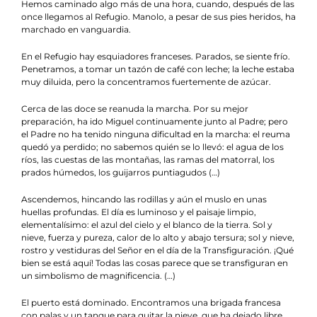
Hemos caminado algo más de una hora, cuando, después de las
once llegamos al Refugio. Manolo, a pesar de sus pies heridos, ha
marchado en vanguardia.
En el Refugio hay esquiadores franceses. Parados, se siente frío.
Penetramos, a tomar un tazón de café con leche; la leche estaba
muy diluida, pero la concentramos fuertemente de azúcar.
Cerca de las doce se reanuda la marcha. Por su mejor
preparación, ha ido Miguel continuamente junto al Padre; pero
el Padre no ha tenido ninguna dificultad en la marcha: el reuma
quedó ya perdido; no sabemos quién se lo llevó: el agua de los
ríos, las cuestas de las montañas, las ramas del matorral, los
prados húmedos, los guijarros puntiagudos (…)
Ascendemos, hincando las rodillas y aún el muslo en unas
huellas profundas. El día es luminoso y el paisaje limpio,
elementalísimo: el azul del cielo y el blanco de la tierra. Sol y
nieve, fuerza y pureza, calor de lo alto y abajo tersura; sol y nieve,
rostro y vestiduras del Señor en el día de la Transfiguración. ¡Qué
bien se está aquí! Todas las cosas parece que se transfiguran en
un simbolismo de magnificencia. (…)
El puerto está dominado. Encontramos una brigada francesa
con palas y un tanque para quitar la nieve, que ha dejado libre