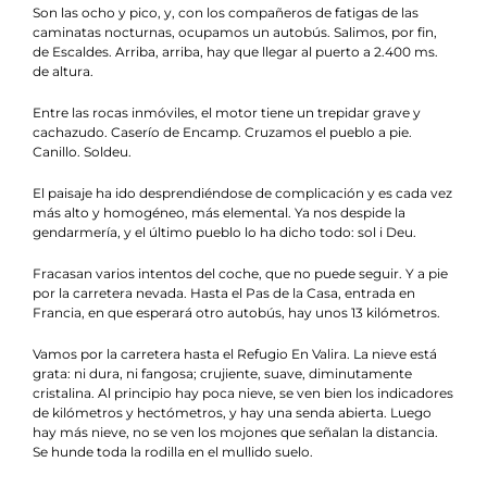
Son las ocho y pico, y, con los compañeros de fatigas de las
caminatas nocturnas, ocupamos un autobús. Salimos, por fin,
de Escaldes. Arriba, arriba, hay que llegar al puerto a 2.400 ms.
de altura.
Entre las rocas inmóviles, el motor tiene un trepidar grave y
cachazudo. Caserío de Encamp. Cruzamos el pueblo a pie.
Canillo. Soldeu.
El paisaje ha ido desprendiéndose de complicación y es cada vez
más alto y homogéneo, más elemental. Ya nos despide la
gendarmería, y el último pueblo lo ha dicho todo: sol i Deu.
Fracasan varios intentos del coche, que no puede seguir. Y a pie
por la carretera nevada. Hasta el Pas de la Casa, entrada en
Francia, en que esperará otro autobús, hay unos 13 kilómetros.
Vamos por la carretera hasta el Refugio En Valira. La nieve está
grata: ni dura, ni fangosa; crujiente, suave, diminutamente
cristalina. Al principio hay poca nieve, se ven bien los indicadores
de kilómetros y hectómetros, y hay una senda abierta. Luego
hay más nieve, no se ven los mojones que señalan la distancia.
Se hunde toda la rodilla en el mullido suelo.