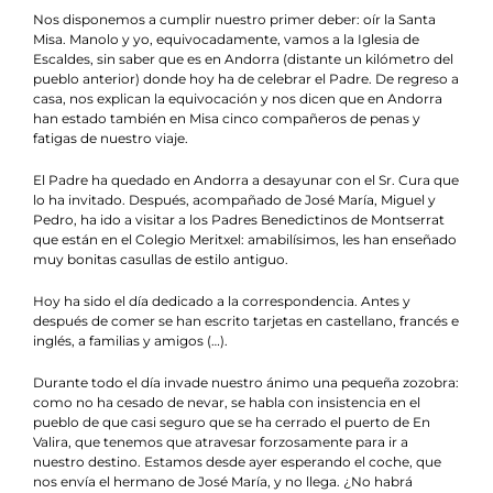
Nos disponemos a cumplir nuestro primer deber: oír la Santa
Misa. Manolo y yo, equivocadamente, vamos a la Iglesia de
Escaldes, sin saber que es en Andorra (distante un kilómetro del
pueblo anterior) donde hoy ha de celebrar el Padre. De regreso a
casa, nos explican la equivocación y nos dicen que en Andorra
han estado también en Misa cinco compañeros de penas y
fatigas de nuestro viaje.
El Padre ha quedado en Andorra a desayunar con el Sr. Cura que
lo ha invitado. Después, acompañado de José María, Miguel y
Pedro, ha ido a visitar a los Padres Benedictinos de Montserrat
que están en el Colegio Meritxel: amabilísimos, les han enseñado
muy bonitas casullas de estilo antiguo.
Hoy ha sido el día dedicado a la correspondencia. Antes y
después de comer se han escrito tarjetas en castellano, francés e
inglés, a familias y amigos (…).
Durante todo el día invade nuestro ánimo una pequeña zozobra:
como no ha cesado de nevar, se habla con insistencia en el
pueblo de que casi seguro que se ha cerrado el puerto de En
Valira, que tenemos que atravesar forzosamente para ir a
nuestro destino. Estamos desde ayer esperando el coche, que
nos envía el hermano de José María, y no llega. ¿No habrá