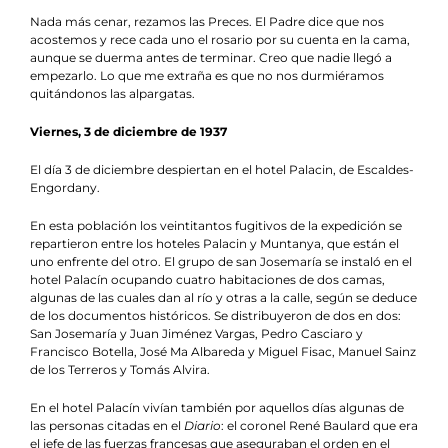
Nada más cenar, rezamos las Preces. El Padre dice que nos
acostemos y rece cada uno el rosario por su cuenta en la cama,
aunque se duerma antes de terminar. Creo que nadie llegó a
empezarlo. Lo que me extraña es que no nos durmiéramos
quitándonos las alpargatas.
Viernes, 3 de diciembre de 1937
El día 3 de diciembre despiertan en el hotel Palacin, de Escaldes-
Engordany.
En esta población los veintitantos fugitivos de la expedición se
repartieron entre los hoteles Palacin y Muntanya, que están el
uno enfrente del otro. El grupo de san Josemaría se instaló en el
hotel Palacín ocupando cuatro habitaciones de dos camas,
algunas de las cuales dan al río y otras a la calle, según se deduce
de los documentos históricos. Se distribuyeron de dos en dos:
San Josemaría y Juan Jiménez Vargas, Pedro Casciaro y
Francisco Botella, José Ma Albareda y Miguel Fisac, Manuel Sainz
de los Terreros y Tomás Alvira.
En el hotel Palacín vivían también por aquellos días algunas de
las personas citadas en el
Diario
: el coronel René Baulard que era
el jefe de las fuerzas francesas que aseguraban el orden en el