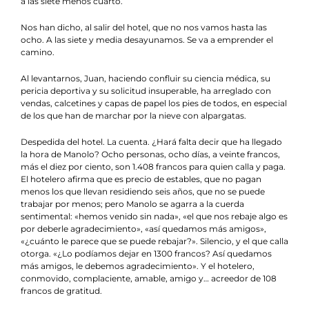
a las siete menos cuarto.
Nos han dicho, al salir del hotel, que no nos vamos hasta las
ocho. A las siete y media desayunamos. Se va a emprender el
camino.
Al levantarnos, Juan, haciendo confluir su ciencia médica, su
pericia deportiva y su solicitud insuperable, ha arreglado con
vendas, calcetines y capas de papel los pies de todos, en especial
de los que han de marchar por la nieve con alpargatas.
Despedida del hotel. La cuenta. ¿Hará falta decir que ha llegado
la hora de Manolo? Ocho personas, ocho días, a veinte francos,
más el diez por ciento, son 1.408 francos para quien calla y paga.
El hotelero afirma que es precio de estables, que no pagan
menos los que llevan residiendo seis años, que no se puede
trabajar por menos; pero Manolo se agarra a la cuerda
sentimental: «hemos venido sin nada», «el que nos rebaje algo es
por deberle agradecimiento», «así quedamos más amigos»,
«¿cuánto le parece que se puede rebajar?». Silencio, y el que calla
otorga. «¿Lo podíamos dejar en 1300 francos? Así quedamos
más amigos, le debemos agradecimiento». Y el hotelero,
conmovido, complaciente, amable, amigo y… acreedor de 108
francos de gratitud.