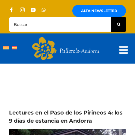
Skip
to
ALTA NEWSLETTER
content
Buscar:
Tog
Nav
Quienes Somos
Pallerols
Visitas guiadas
Rutas
Lectures en el Paso de los Pirineos 4: los
9 días de estancia en Andorra
Territorio y cultura