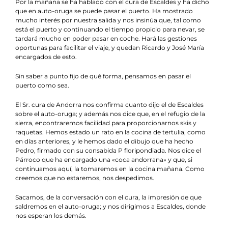
Por la mañana se ha hablado con el cura de Escaldes y ha dicho
que en auto-oruga se puede pasar el puerto. Ha mostrado
mucho interés por nuestra salida y nos insinúa que, tal como
está el puerto y continuando el tiempo propicio para nevar, se
tardará mucho en poder pasar en coche. Hará las gestiones
oportunas para facilitar el viaje, y quedan Ricardo y José María
encargados de esto.
Sin saber a punto fijo de qué forma, pensamos en pasar el
puerto como sea.
El Sr. cura de Andorra nos confirma cuanto dijo el de Escaldes
sobre el auto-oruga; y además nos dice que, en el refugio de la
sierra, encontraremos facilidad para proporcionarnos skis y
raquetas. Hemos estado un rato en la cocina de tertulia, como
en días anteriores, y le hemos dado el dibujo que ha hecho
Pedro, firmado con su consabida P floripondiada. Nos dice el
Párroco que ha encargado una «coca andorrana» y que, si
continuamos aquí, la tomaremos en la cocina mañana. Como
creemos que no estaremos, nos despedimos.
Sacamos, de la conversación con el cura, la impresión de que
saldremos en el auto-oruga; y nos dirigimos a Escaldes, donde
nos esperan los demás.