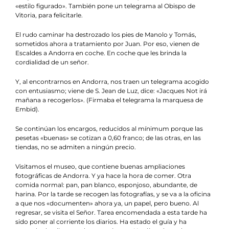
«estilo figurado». También pone un telegrama al Obispo de
Vitoria, para felicitarle.
El rudo caminar ha destrozado los pies de Manolo y Tomás,
sometidos ahora a tratamiento por Juan. Por eso, vienen de
Escaldes a Andorra en coche. En coche que les brinda la
cordialidad de un señor.
Y, al encontrarnos en Andorra, nos traen un telegrama acogido
con entusiasmo; viene de S. Jean de Luz, dice: «Jacques Not irá
mañana a recogerlos». (Firmaba el telegrama la marquesa de
Embid).
Se continúan los encargos, reducidos al mínimum porque las
pesetas «buenas» se cotizan a 0,60 franco; de las otras, en las
tiendas, no se admiten a ningún precio.
Visitamos el museo, que contiene buenas ampliaciones
fotográficas de Andorra. Y ya hace la hora de comer. Otra
comida normal: pan, pan blanco, esponjoso, abundante, de
harina. Por la tarde se recogen las fotografías, y se va a la oficina
a que nos «documenten» ahora ya, un papel, pero bueno. Al
regresar, se visita el Señor. Tarea encomendada a esta tarde ha
sido poner al corriente los diarios. Ha estado el guía y ha