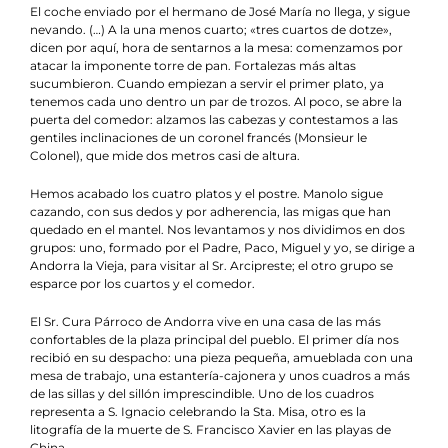
El coche enviado por el hermano de José María no llega, y sigue
nevando. (…) A la una menos cuarto; «tres cuartos de dotze»,
dicen por aquí, hora de sentarnos a la mesa: comenzamos por
atacar la imponente torre de pan. Fortalezas más altas
sucumbieron. Cuando empiezan a servir el primer plato, ya
tenemos cada uno dentro un par de trozos. Al poco, se abre la
puerta del comedor: alzamos las cabezas y contestamos a las
gentiles inclinaciones de un coronel francés (Monsieur le
Colonel), que mide dos metros casi de altura.
Hemos acabado los cuatro platos y el postre. Manolo sigue
cazando, con sus dedos y por adherencia, las migas que han
quedado en el mantel. Nos levantamos y nos dividimos en dos
grupos: uno, formado por el Padre, Paco, Miguel y yo, se dirige a
Andorra la Vieja, para visitar al Sr. Arcipreste; el otro grupo se
esparce por los cuartos y el comedor.
El Sr. Cura Párroco de Andorra vive en una casa de las más
confortables de la plaza principal del pueblo. El primer día nos
recibió en su despacho: una pieza pequeña, amueblada con una
mesa de trabajo, una estantería-cajonera y unos cuadros a más
de las sillas y del sillón imprescindible. Uno de los cuadros
representa a S. Ignacio celebrando la Sta. Misa, otro es la
litografía de la muerte de S. Francisco Xavier en las playas de
China.