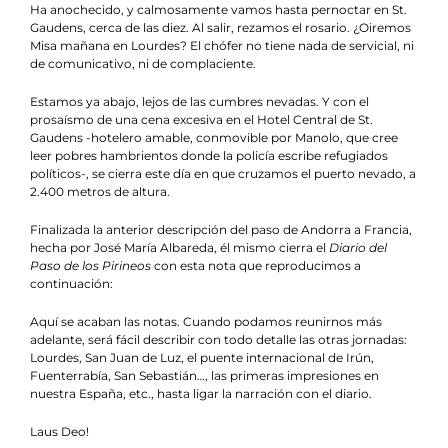
Ha anochecido, y calmosamente vamos hasta pernoctar en St.
Gaudens, cerca de las diez. Al salir, rezamos el rosario. ¿Oiremos
Misa mañana en Lourdes? El chófer no tiene nada de servicial, ni
de comunicativo, ni de complaciente.
Estamos ya abajo, lejos de las cumbres nevadas. Y con el
prosaísmo de una cena excesiva en el Hotel Central de St.
Gaudens -hotelero amable, conmovible por Manolo, que cree
leer pobres hambrientos donde la policía escribe refugiados
políticos-, se cierra este día en que cruzamos el puerto nevado, a
2.400 metros de altura.
Finalizada la anterior descripción del paso de Andorra a Francia,
hecha por José María Albareda, él mismo cierra el
Diario del
Paso de los Pirineos
con esta nota que reproducimos a
continuación:
Aquí se acaban las notas. Cuando podamos reunirnos más
adelante, será fácil describir con todo detalle las otras jornadas:
Lourdes, San Juan de Luz, el puente internacional de Irún,
Fuenterrabía, San Sebastián…, las primeras impresiones en
nuestra España, etc., hasta ligar la narración con el diario.
Laus Deo!