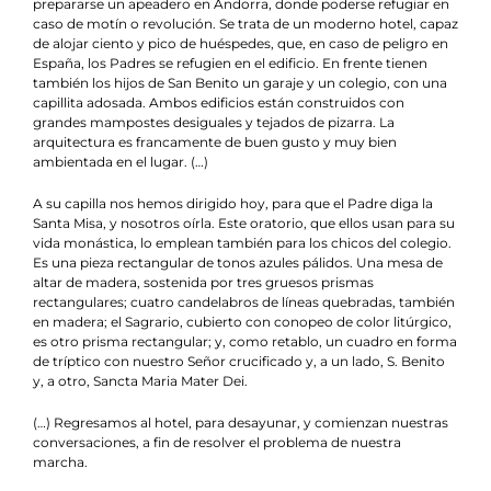
prepararse un apeadero en Andorra, donde poderse refugiar en
caso de motín o revolución. Se trata de un moderno hotel, capaz
de alojar ciento y pico de huéspedes, que, en caso de peligro en
España, los Padres se refugien en el edificio. En frente tienen
también los hijos de San Benito un garaje y un colegio, con una
capillita adosada. Ambos edificios están construidos con
grandes mampostes desiguales y tejados de pizarra. La
arquitectura es francamente de buen gusto y muy bien
ambientada en el lugar. (…)
A su capilla nos hemos dirigido hoy, para que el Padre diga la
Santa Misa, y nosotros oírla. Este oratorio, que ellos usan para su
vida monástica, lo emplean también para los chicos del colegio.
Es una pieza rectangular de tonos azules pálidos. Una mesa de
altar de madera, sostenida por tres gruesos prismas
rectangulares; cuatro candelabros de líneas quebradas, también
en madera; el Sagrario, cubierto con conopeo de color litúrgico,
es otro prisma rectangular; y, como retablo, un cuadro en forma
de tríptico con nuestro Señor crucificado y, a un lado, S. Benito
y, a otro, Sancta Maria Mater Dei.
(…) Regresamos al hotel, para desayunar, y comienzan nuestras
conversaciones, a fin de resolver el problema de nuestra
marcha.