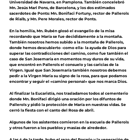
Universidad de Navarra, en Pamplona. También concelebró
Mn. Jesús Mari Pons, de Barcelona, ​​y los dos estimados
sacerdotes de Ponts: Mn. Bonifaci Fortuny, rector de Pallerols
de Rialb, y Mn. Pere Morales, rector de Ponts.
En la homilía, Mn. Rubén glosó el evangelio de la misa
recordando que María se fue decididamente a la montaña.
También nosotros hemos subido a la montaña de Pallerols,
donde hemos descubierto -como ella- la ayuda de Dios para
superar las contradicciones del camino, como fue también el
caso de San Josemaría en momentos muy duros de su vida,
que encontró en Pallerols el consuelo y las caricias de la
Virgen. Igual que San Josemaría también nosotros debemos
pedir a la Virgen María su signo de la rosa, para que podamos
encontrar y seguir el «camino personal» que nos marca Dios.
Al finalizar la Eucaristía, nos trasladamos todos al cementerio
donde Mn. Bonifaci dirigió una oración por los difuntos de
Pallerols y pidió la protección de María en nuestras vidas. Se
cerró la fiesta con el canto del Rosa de abril.
Algunos de los asistentes comieron en la escuela de Pallerols
y otros fueron a los pueblos y masías de alrededor.
A las 4 de la tarde, hubo el rezo del Rosario y la veneración de