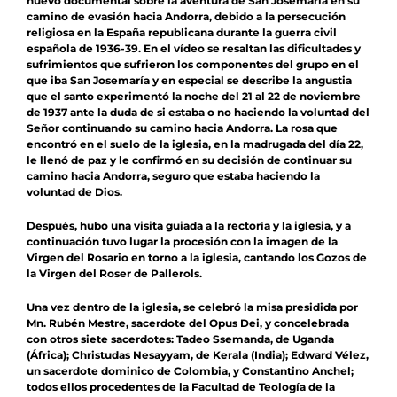
nuevo documental sobre la aventura de San Josemaría en su
camino de evasión hacia Andorra, debido a la persecución
religiosa en la España republicana durante la guerra civil
española de 1936-39. En el vídeo se resaltan las dificultades y
sufrimientos que sufrieron los componentes del grupo en el
que iba San Josemaría y en especial se describe la angustia
que el santo experimentó la noche del 21 al 22 de noviembre
de 1937 ante la duda de si estaba o no haciendo la voluntad del
Señor continuando su camino hacia Andorra. La rosa que
encontró en el suelo de la iglesia, en la madrugada del día 22,
le llenó de paz y le confirmó en su decisión de continuar su
camino hacia Andorra, seguro que estaba haciendo la
voluntad de Dios.
Después, hubo una visita guiada a la rectoría y la iglesia, y a
continuación tuvo lugar la procesión con la imagen de la
Virgen del Rosario en torno a la iglesia, cantando los Gozos de
la Virgen del Roser de Pallerols.
Una vez dentro de la iglesia, se celebró la misa presidida por
Mn. Rubén Mestre, sacerdote del Opus Dei, y concelebrada
con otros siete sacerdotes: Tadeo Ssemanda, de Uganda
(África); Christudas Nesayyam, de Kerala (India); Edward Vélez,
un sacerdote dominico de Colombia, y Constantino Anchel;
todos ellos procedentes de la Facultad de Teología de la