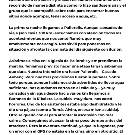
recorrido de manera distinta a como lo hizo san Josemaría y el
grupo que le acompañó, sobre todo para encontrar buenos
sitios donde acampar, tener acceso a agua, etc.
La primera noche llegamos a Pallerolls. Aunque cansados del
viaje (son casi 1.300 km) escuchamos con atención todos los
acontecimientos que nos contó Ramón, que muy
amablemente nos acogió. Nos sirvió para ponernos en
situación y afrontar la caminata del día siguiente con ilusión.
Asistimos a Misa en la Iglesia de Pallerolls y emprendimos la
marcha. Teníamos previsto hacer una etapa larga y sabíamos
que dura. Nuestra intención era hacer Pallerolls – Casa de
Aubenç. Pero nuestras previsiones fueron superadas. Sobre
todo porque, aunque habíamos sido advertidos de llevar agua
suficiente, nos quedamos cortos en el cálculo y… ya muy
cansados y sin agua desde hacía varios km llegamos al
Barranco de la Ribalera. La subida -muy dura- nos costó
horrores. Uno de los asistentes estaba algo deshidratado y le
dio una pájara (como a Tomás Alvira, en esa misma subida).
Otro se quedó con él para afrontar la ascensión con más
calma. Conseguimos alcanzar la cima poco tiempo antes del
atardecer. Pero la aventura continuó, ya que la furgoneta, por
un error con el GPS no estaba en la cima, sino en otro sitio. El