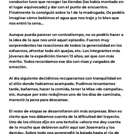
conductor tuvo que recoger las tiendas (las había montado en
el lugar equivocado) y dar con el punto de encuentro.
Finalmente lo consiguió sobre la 1 de la madrugada. Os podéis
imaginar cómo bebimos el agua que nos trajo y lo bien que
nos entró la cena…
Aunque pueda parecer un contratiempo, no os podéis hacer a
la idea de lo que nos unió aquel episodio. Fueron muy
sorprendentes las reacciones de todos: la generosidad en los
esfuerzos, afrontar todo sin quejas, etc. Los integrantes más
jóvenes de la expedición tienen 13 años, así que con más
mérito. Todos recordamos ese día con risas y cargados de
emoción.
Al día siguiente decidimos recuperarnos con tranquilidad en
el sitio donde habíamos acampado. Pudimos levantarnos
tarde, bañarnos, hacer la comida, tener la Misa «de campaña»,
etc. Aunque por esto redujimos uno de los días de caminata,
mereció la pena para descansar.
El resto de etapas se desarrollaron sin más sorpresas. Bien es
cierto que nos dábamos cuenta de la dificultad del trayecto.
Uno de los chicos dijo en una tertulia: «ahora me doy cuenta
de lo mucho que debieron sufrir aquí san Josemaría y los
demás». Sobre todo nos sorprendió la bajada hasta el río de