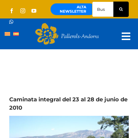
Skip
Buscar:
ALTA
to
NEWSLETTER
content
Tog
Nav
Quienes Somos
Pallerols
Visitas guiadas
Rutas
Caminata integral del 23 al 28 de junio de
2010
Territorio y cultura
Noticias