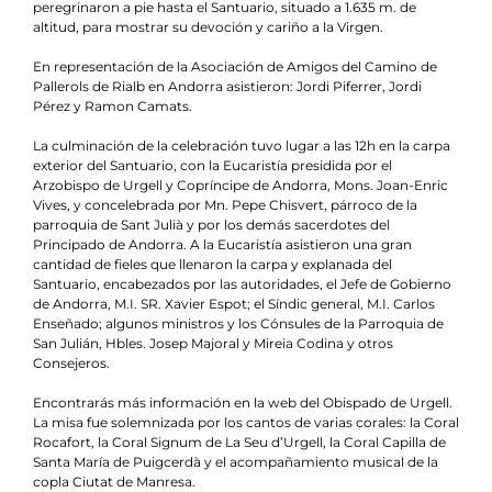
peregrinaron a pie hasta el Santuario, situado a 1.635 m. de
altitud, para mostrar su devoción y cariño a la Virgen.
En representación de la Asociación de Amigos del Camino de
Pallerols de Rialb en Andorra asistieron: Jordi Piferrer, Jordi
Pérez y Ramon Camats.
La culminación de la celebración tuvo lugar a las 12h en la carpa
exterior del Santuario, con la Eucaristía presidida por el
Arzobispo de Urgell y Copríncipe de Andorra, Mons. Joan-Enric
Vives, y concelebrada por Mn. Pepe Chisvert, párroco de la
parroquia de Sant Julià y por los demás sacerdotes del
Principado de Andorra. A la Eucaristía asistieron una gran
cantidad de fieles que llenaron la carpa y explanada del
Santuario, encabezados por las autoridades, el Jefe de Gobierno
de Andorra, M.I. SR. Xavier Espot; el Síndic general, M.I. Carlos
Enseñado; algunos ministros y los Cónsules de la Parroquia de
San Julián, Hbles. Josep Majoral y Mireia Codina y otros
Consejeros.
Encontrarás más información en la
web del Obispado de Urgell
.
La misa fue solemnizada por los cantos de varias corales: la Coral
Rocafort, la Coral Signum de La Seu d’Urgell, la Coral Capilla de
Santa María de Puigcerdà y el acompañamiento musical de la
copla Ciutat de Manresa.