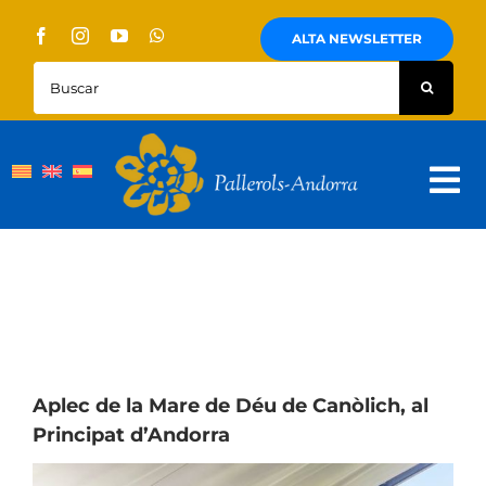
Skip
to
ALTA NEWSLETTER
content
Buscar:
Tog
Nav
Quienes Somos
Pallerols
Visitas guiadas
Rutas
Aplec de la Mare de Déu de Canòlich, al
Principat d’Andorra
Territorio y cultura