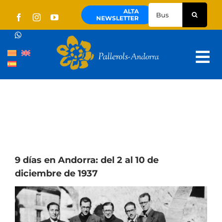
Skip
Buscar:
ALTA
to
NEWSLETTER
content
Tog
Nav
Quienes Somos
Pallerols
Visitas guiadas
Rutas
9 días en Andorra: del 2 al 10 de
diciembre de 1937
Territorio y cultura
Noticias
Agenda