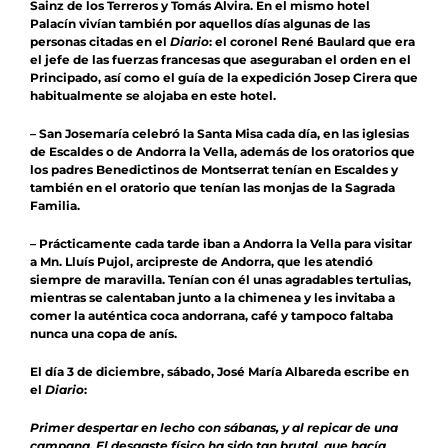
Sainz de los Terreros y Tomás Alvira. En el mismo hotel
Palacín vivían también por aquellos días algunas de las
personas citadas en el
Diario
: el coronel René Baulard que era
el jefe de las fuerzas francesas que aseguraban el orden en el
Principado, así como el guía de la expedición Josep Cirera que
habitualmente se alojaba en este hotel.
– San Josemaría celebró la Santa Misa cada día, en las iglesias
de Escaldes o de Andorra la Vella, además de los oratorios que
los padres Benedictinos de Montserrat tenían en Escaldes y
también en el oratorio que tenían las monjas de la Sagrada
Familia.
– Prácticamente cada tarde iban a Andorra la Vella para visitar
a Mn. Lluís Pujol, arcipreste de Andorra, que les atendió
siempre de maravilla. Tenían con él unas agradables tertulias,
mientras se calentaban junto a la chimenea y les invitaba a
comer la auténtica coca andorrana, café y tampoco faltaba
nunca una copa de anís.
El día 3 de diciembre, sábado, José María Albareda escribe en
el
Diario
:
Primer despertar en lecho con sábanas, y al repicar de una
campana. El desgaste físico ha sido tan brutal, que hacía