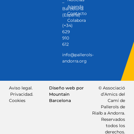
–
Agenda
Barcelona
Contacto
(España)
Colabora
(+34)
629
910
612
info@pallerols-
andorra.org
Aviso legal.
Diseño web por
© Associació
Privacidad.
Mountain
d’Amics del
Cookies
Barcelona
Camí de
Pallerols de
Rialb a Andorra.
Reservados
todos los
derechos.