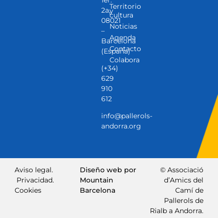
1er.
Territorio
2a,
y
cultura
08021
Noticias
–
Agenda
Barcelona
Contacto
(España)
Colabora
(+34)
629
910
612
info@pallerols-
andorra.org
Aviso legal.
Diseño web por
© Associació
Privacidad.
Mountain
d’Amics del
Cookies
Barcelona
Camí de
Pallerols de
Rialb a Andorra.