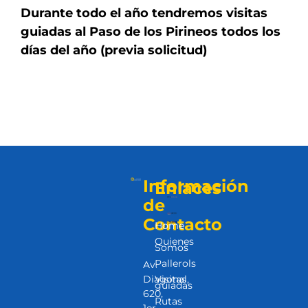
Durante todo el año tendremos visitas
guiadas al Paso de los Pirineos todos los
Contacto
días del año (previa solicitud)
Colabora
Información
Enlaces
de
Contacto
Home
Quienes
Somos
Pallerols
Av.
Diagonal,
Visitas
guiadas
620,
Rutas